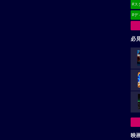
#ス
#デ
必
映