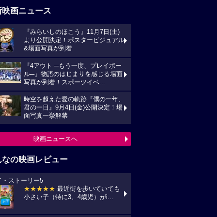
新映画ニュース
『みらいしのほこう』11月7日(土)
より公開決定！ポスタービジュアル
&場面写真が到着
『4アウト ─もう一度、プレイボー
ル─』物語のはじまりを感じる場面
写真が到着！スポーツイベ...
時空を超えた愛の軌跡『僕の一年、
君の一日』9月4日(金)公開決定！場
面写真一挙解禁
映画ニュースへ
んなの映画レビュー
イ・ストーリー5
★★★★★
最近街を歩いていても
小さい子（特に3、4歳児）がi...