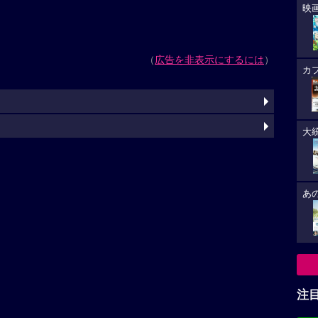
映
（
広告を非表示にするには
）
カ
大
あ
注