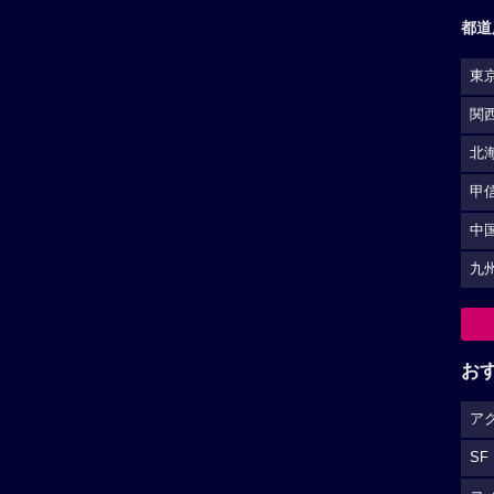
都道
東
関
北
甲
中
九
お
ア
SF