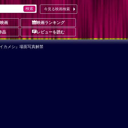
今見る映画検索
の映画
映画ランキング
作品
レビューを読む
o イカメシ』場面写真解禁