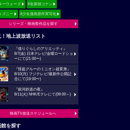
ターウォーズ
#名探偵コナン
ィズニー
#少女漫画原作実写化
シリーズ・映画祭作品を探す
見！地上波放送リスト
『借りぐらしのアリエッティ』
8/7(金) 日本テレビ/金曜ロードショ
ーにて(21:00〜)
『怪盗グルーのミニオン超変身』
8/10(月) フジテレビ/最新作公開記
念にて(19:00〜)
『銀河鉄道の夜』
8/11(火) NHK/Eテレにて(09:00～)
映画TV放送スケジュールへ
画館を探す