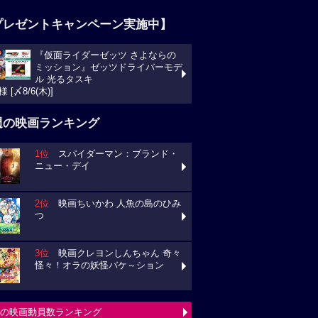
プレゼントキャンペーン実施中】
『仮面ライダーゼッツ さよならの
ミッション』ゼッツドライバーモデ
ル 光るタスキ
様 [〆8/6(木)]
週の映画ランキング
1位
スパイダーマン：ブランド・
ニュー・デイ
2位
映画ちいかわ 人魚の島のひみ
つ
3位
映画クレヨンしんちゃん 奇々
怪々！オラの妖怪バケ～ション
の映画動員数ランキング