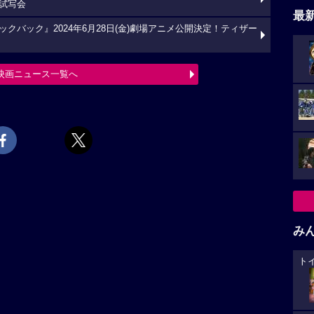
試写会
最
バック』2024年6月28日(金)劇場アニメ公開決定！ティザー
映画ニュース一覧へ
み
ト