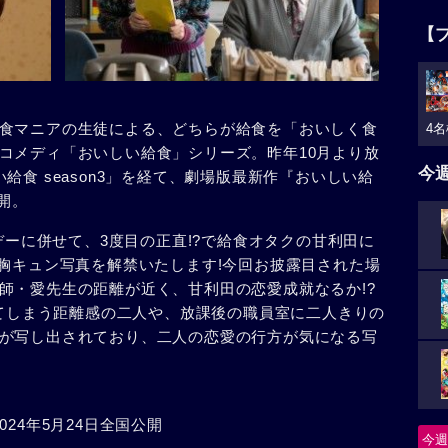
【
食マニアの生徒による、どちらが給食を「おいしく食
4名
コメディ「おいしい給食」シリーズ。昨年10月より放
今
給食 season3」を経て、劇場版最新作『おいしい給
公開。
ンデーに併せて、3度目の正直!?で給食オタクの甘利田に
の胸キュン写真を解禁いたします!今回お披露目された場
師・愛先生の距離が近く、甘利田の恋愛成就なるか!?
ってしまう距離感の二人や、放課後の職員室に二人きりの
が写し出されており、二人の恋愛の行方が気になる写
2024年5月24日全国公開
今週