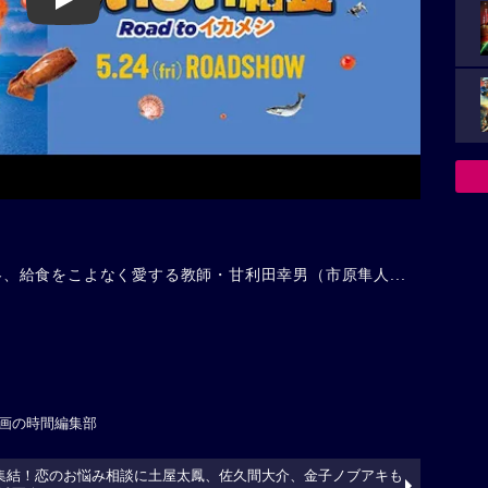
Play
年冬、給食をこよなく愛する教師・甘利田幸男（市原隼人...
画の時間編集部
大集結！恋のお悩み相談に土屋太鳳、佐久間大介、金子ノブアキも