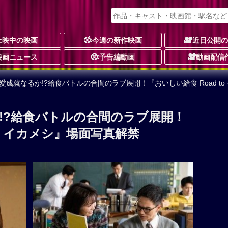
上映中の映画
今週の新作映画
近日公開
映画ニュース
予告編動画
動画配信
愛成就なるか!?給食バトルの合間のラブ展開！『おいしい給食 Road t
!?給食バトルの合間のラブ展開！
to イカメシ』場面写真解禁