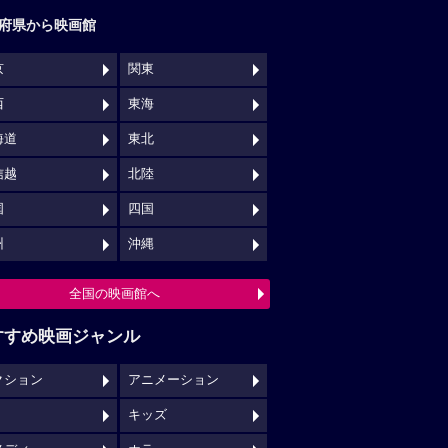
府県から映画館
京
関東
西
東海
海道
東北
信越
北陸
国
四国
州
沖縄
全国の映画館へ
すすめ映画ジャンル
クション
アニメーション
キッズ