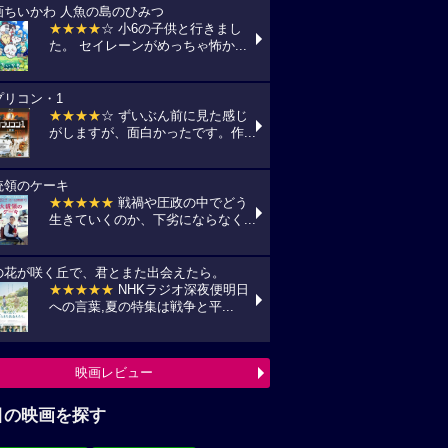
画ちいかわ 人魚の島のひみつ
★★★★
☆ 小6の子供と行きまし
た。 セイレーンがめっちゃ怖か...
プリコン・1
★★★★
☆ ずいぶん前に見た感じ
がしますが、面白かったです。作...
統領のケーキ
★★★★★
戦禍や圧政の中でどう
生きていくのか、下劣にならなく...
の花が咲く丘で、君とまた出会えたら。
★★★★★
NHKラジオ深夜便明日
への言葉,夏の特集は戦争と平...
映画レビュー
目の映画を探す