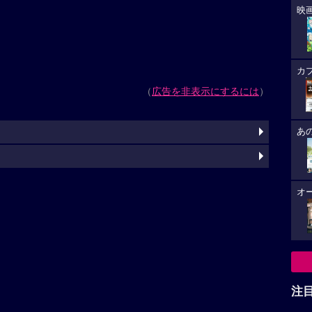
映
カ
（
広告を非表示にするには
）
あ
オ
注