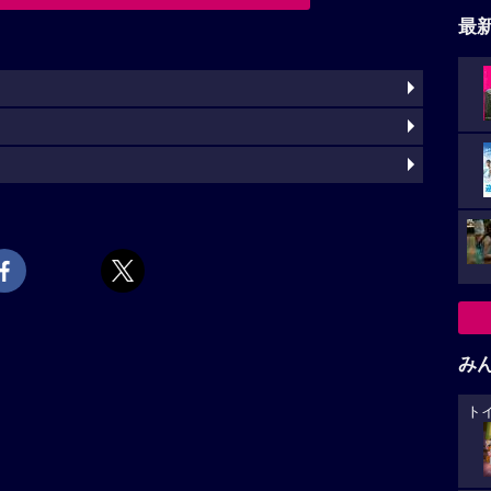
最
み
ト