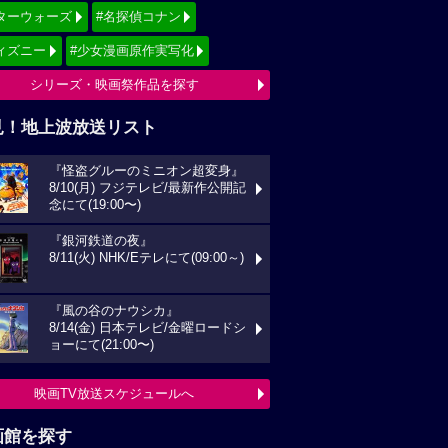
ターウォーズ
#名探偵コナン
ィズニー
#少女漫画原作実写化
シリーズ・映画祭作品を探す
見！地上波放送リスト
『怪盗グルーのミニオン超変身』
8/10(月) フジテレビ/最新作公開記
念にて(19:00〜)
『銀河鉄道の夜』
8/11(火) NHK/Eテレにて(09:00～)
『風の谷のナウシカ』
8/14(金) 日本テレビ/金曜ロードシ
ョーにて(21:00〜)
映画TV放送スケジュールへ
画館を探す