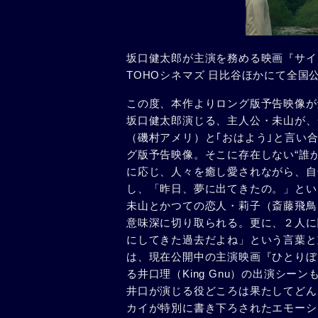
坂口健太郎が主演を務める映画『サイド
TOHOシネマズ 日比谷ほかにて全国
この度、本作よりロング版予告映像が
坂口健太郎演じる、主人公・未山が、
（磯村アメリ）と｢おはよう｣と言い
グ版予告映像。そこに存在しない“誰
に応じ、人々を癒し愛されながら、自
し、「昨日、夢に出てきたの。」とい
未山とかつての恋人・莉子（斎藤飛鳥
意味深に切り取られる。更に、２人に
にしてきた過去だよね」という言葉と
は、現在公開中の主演映画『ひとりぼ
る井口理（King Gnu）の出演シ
井口が演じる役どころは果たしてどん
カイが特別に書き下ろされたエモーシ