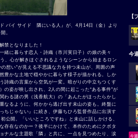
【
 バイ サイド 隣にいる人』が、4月14日（金）より
公開。
解禁となりました！
一緒に暮らす恋人・詩織（市川実日子）の娘の美々
今
合う、心が解きほぐされるようなシーンから始まるロン
かの想い”が見える不思議な力を持つ未山が、周囲の声
然豊かな土地で穏やかに暮らす様子が描かれる。しか
う詩織の言葉から空気が一変。暗がりの中立ちつくす
）の姿が映し出され、2人の間に起こった“ある事件”が
関わる謎の男（浅香航大）の「あんたがほったらかし
重なるように、何かから逃げ出す未山の姿も。終盤に
っちじゃない』に続き、伊藤ちひろ監督作品に出演す
ーンも初公開。「いいところですね」と未山に話しかける、
な存在なのかー？後半にかけて、本作のためにクボタ
ョナルな主題歌「隣」と共に、一点を見つめたり、涙
今週