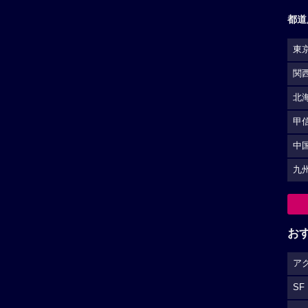
都道
東
関
北
甲
中
九
お
ア
SF