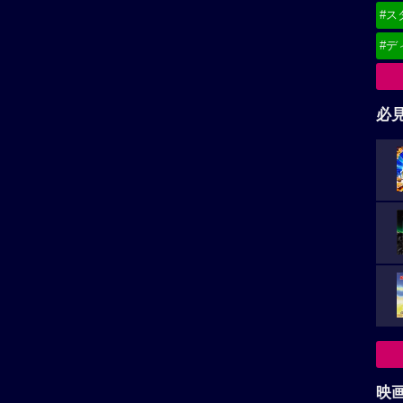
#ス
#デ
必
映