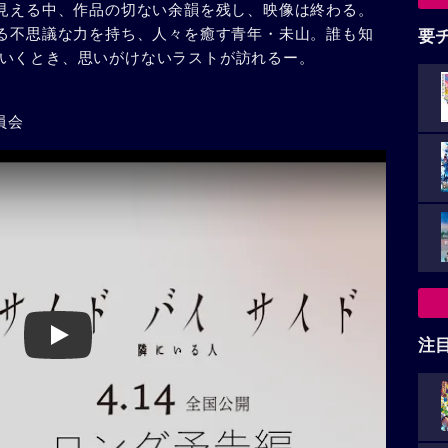
間見える中、作品の切ない余韻を残し、映像は終わる。
える不思議な力を持ち、人々を癒す青年・未山。誰も知
要
いくとき、思いがけないラストが訪れるー。
員会
Play
注