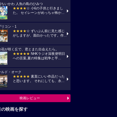
画ちいかわ 人魚の島のひみつ
★★★★
☆ 小6の子供と行きまし
た。 セイレーンがめっちゃ怖か...
プリコン・1
★★★★
☆ ずいぶん前に見た感じ
がしますが、面白かったです。作...
の花が咲く丘で、君とまた出会えたら。
★★★★★
NHKラジオ深夜便明日
への言葉,夏の特集は戦争と平...
ールド・オーク
★★★★★
素直にいい作品だった
と思います。 それにしても、永...
映画レビュー
目の映画を探す