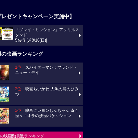
プレゼントキャンペーン実施中】
『グレイ・ミッション』アクリルス
タンド
5名様 [〆8/16(日)]
週の映画ランキング
1位
スパイダーマン：ブランド・
ニュー・デイ
2位
映画ちいかわ 人魚の島のひみ
つ
3位
映画クレヨンしんちゃん 奇々
怪々！オラの妖怪バケ～ション
の映画動員数ランキング