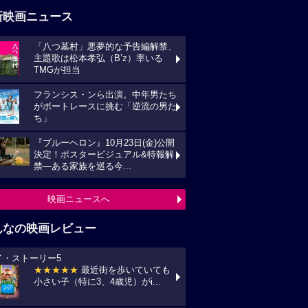
新映画ニュース
「八つ墓村」悪夢的な予告編解禁、
主題歌は松本孝弘（B’z）率いる
TMGが担当
フランシス・ンら出演。中年男たち
がボートレースに挑む「逆流の男た
ち」
『ブルーヘロン』10月23日(金)公開
決定！ポスタービジュアル&特報解
禁―ある家族を巡る今...
映画ニュースへ
んなの映画レビュー
イ・ストーリー5
★★★★★
最近街を歩いていても
小さい子（特に3、4歳児）がi...