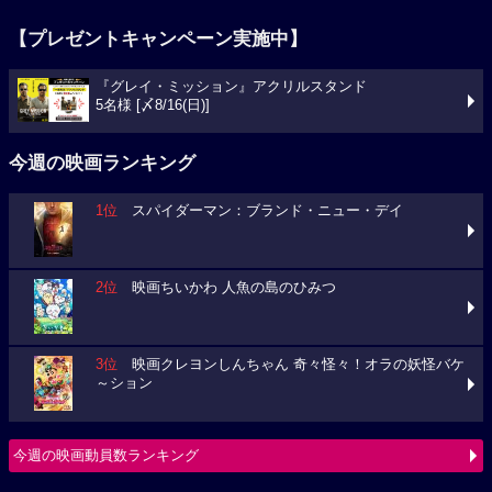
【プレゼントキャンペーン実施中】
『グレイ・ミッション』アクリルスタンド
5名様 [〆8/16(日)]
今週の映画ランキング
1位
スパイダーマン：ブランド・ニュー・デイ
2位
映画ちいかわ 人魚の島のひみつ
3位
映画クレヨンしんちゃん 奇々怪々！オラの妖怪バケ
～ション
今週の映画動員数ランキング