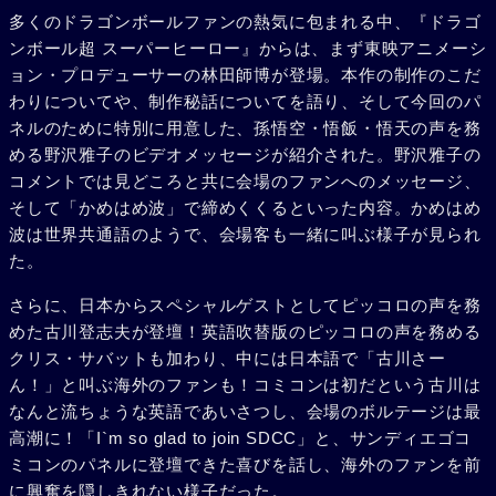
多くのドラゴンボールファンの熱気に包まれる中、『ドラゴ
ンボール超 スーパーヒーロー』からは、まず東映アニメーシ
ョン・プロデューサーの林田師博が登場。本作の制作のこだ
わりについてや、制作秘話についてを語り、そして今回のパ
ネルのために特別に用意した、孫悟空・悟飯・悟天の声を務
める野沢雅子のビデオメッセージが紹介された。野沢雅子の
コメントでは見どころと共に会場のファンへのメッセージ、
そして「かめはめ波」で締めくくるといった内容。かめはめ
波は世界共通語のようで、会場客も一緒に叫ぶ様子が見られ
た。
さらに、日本からスペシャルゲストとしてピッコロの声を務
めた古川登志夫が登壇！英語吹替版のピッコロの声を務める
クリス・サバットも加わり、中には日本語で「古川さー
ん！」と叫ぶ海外のファンも！コミコンは初だという古川は
なんと流ちょうな英語であいさつし、会場のボルテージは最
高潮に！「I`m so glad to join SDCC」と、サンディエゴコ
ミコンのパネルに登壇できた喜びを話し、海外のファンを前
に興奮を隠しきれない様子だった。