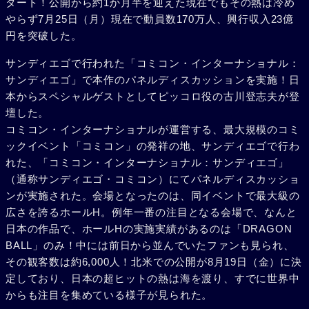
タート！公開から約1か月半を迎えた現在でもその熱は冷め
やらず7月25日（月）現在で動員数170万人、興行収入23億
円を突破した。
サンディエゴで行われた「コミコン・インターナショナル：
サンディエゴ」で本作のパネルディスカッションを実施！日
本からスペシャルゲストとしてピッコロ役の古川登志夫が登
壇した。
コミコン・インターナショナルが運営する、最大規模のコミ
ックイベント「コミコン」の発祥の地、サンディエゴで行わ
れた、「コミコン・インターナショナル：サンディエゴ」
（通称サンディエゴ・コミコン）にてパネルディスカッショ
ンが実施された。会場となったのは、同イベントで最大級の
広さを誇るホールH。例年一番の注目となる会場で、なんと
日本の作品で、ホールHの実施実績があるのは「DRAGON
BALL」のみ！中には前日から並んでいたファンも見られ、
その観客数は約6,000人！北米での公開が8月19日（金）に決
定しており、日本の超ヒットの熱は海を渡り、すでに世界中
からも注目を集めている様子が見られた。