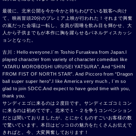
最後に、北米公開を今か今かと待ちわびている観客へ向け
て、映画冒頭20分のプレミア上映が行われた！それまで興奮
の嵐だった会場は一転し、全員が固唾を飲み目を輝かせ、大
人から子供までもが本作に胸を躍らせるパネルディスカッシ
ョンとなった。
古川：Hello everyone.I`m Toshio Furuakwa from Japan.I
played character from variety of character comedian like
“ATARU MOROBOSHI URUSEI YATSURA”. And “SHIN
FROM FIST OF NORTH STAR”. And Piccoro from “Dragon
ball super super hero”.I like America very much , I`m so
glad to join SDCC.And expect to have good time with you,
thank you.
サンディエゴに来るのは２度目です。サンディエゴコミコン
に来るのは初めてです。北米で１・２を争うコンベンション
だとは聞いておりましたが、とにかくものすごいお客様の数
で驚いています。本日はピッコロの魅力をたくさんお伝えで
きればと。今、大変興奮しております！