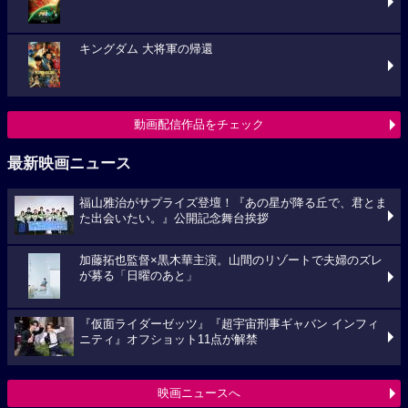
キングダム 大将軍の帰還
動画配信作品をチェック
最新映画ニュース
福山雅治がサプライズ登壇！『あの星が降る丘で、君とま
た出会いたい。』公開記念舞台挨拶
加藤拓也監督×黒木華主演。山間のリゾートで夫婦のズレ
が募る「日曜のあと」
『仮面ライダーゼッツ』『超宇宙刑事ギャバン インフィ
ニティ』オフショット11点が解禁
映画ニュースへ