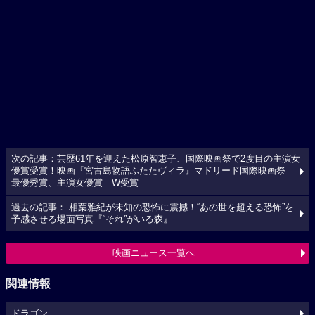
次の記事：芸歴61年を迎えた松原智恵子、国際映画祭で2度目の主演女
優賞受賞！映画『宮古島物語ふたたヴィラ』マドリード国際映画祭
最優秀賞、主演女優賞 W受賞
過去の記事： 相葉雅紀が未知の恐怖に震撼！“あの世を超える恐怖”を
予感させる場面写真『“それ”がいる森』
映画ニュース一覧へ
関連情報
ドラゴン