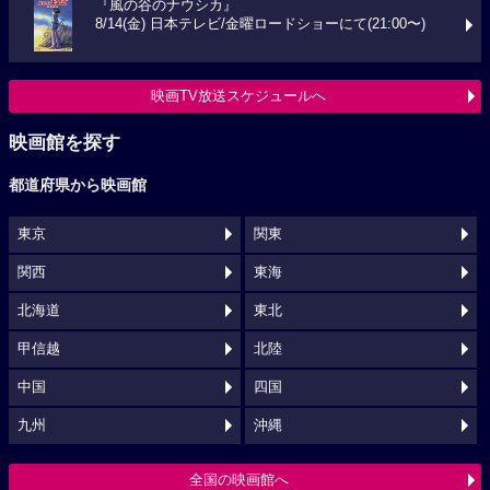
『風の谷のナウシカ』
8/14(金) 日本テレビ/金曜ロードショーにて(21:00〜)
映画TV放送スケジュールへ
映画館を探す
都道府県から映画館
東京
関東
関西
東海
北海道
東北
甲信越
北陸
中国
四国
九州
沖縄
全国の映画館へ