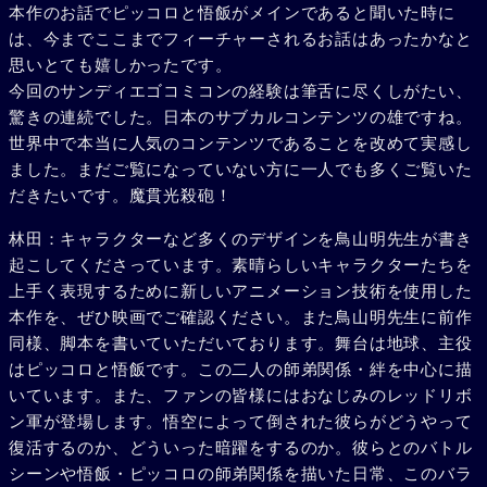
本作のお話でピッコロと悟飯がメインであると聞いた時に
は、今までここまでフィーチャーされるお話はあったかなと
思いとても嬉しかったです。
今回のサンディエゴコミコンの経験は筆舌に尽くしがたい、
驚きの連続でした。日本のサブカルコンテンツの雄ですね。
世界中で本当に人気のコンテンツであることを改めて実感し
ました。まだご覧になっていない方に一人でも多くご覧いた
だきたいです。魔貫光殺砲！
林田：キャラクターなど多くのデザインを鳥山明先生が書き
起こしてくださっています。素晴らしいキャラクターたちを
上手く表現するために新しいアニメーション技術を使用した
本作を、ぜひ映画でご確認ください。また鳥山明先生に前作
同様、脚本を書いていただいております。舞台は地球、主役
はピッコロと悟飯です。この二人の師弟関係・絆を中心に描
いています。また、ファンの皆様にはおなじみのレッドリボ
ン軍が登場します。悟空によって倒された彼らがどうやって
復活するのか、どういった暗躍をするのか。彼らとのバトル
シーンや悟飯・ピッコロの師弟関係を描いた日常、このバラ