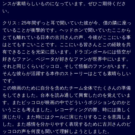
ンスが素晴らしいものになっています。ぜひご期待くださ
い。
クリス：25年間ずっと耳で聞いていた彼が今、僕の隣に座っ
ていることが衝撃的です。ヘッドホンで聞いていたここから
とても離れている日本の古川さんの声、今彼がここにいる事
はとてもすごいことです。ここにいる皆さんとこの経験を共
有できることを光栄に思います。ドラゴンボールには悟空が
好きなファン、ベジータが好きなファンが世界中にいます。
それと同じくらいピッコロ、そして悟飯のファンがいます。
そんな彼らが活躍する本作のストーリーはとても素晴らしい
です。
この映画のために自分を含めたチーム全体でたくさんの準備
をしてきました。台本を読み通して興奮したのを覚えていま
す。またピッコロが映画の中でどういうポジションなのかと
いうことも考えました。レコーディングの際、時には激しく
演じたり、また時にはクールに演じたりすることを意識しま
した。また感情を分かりやすく表現するために古川さんのピ
ッコロの声を何度も聞いて理解しようとしました。