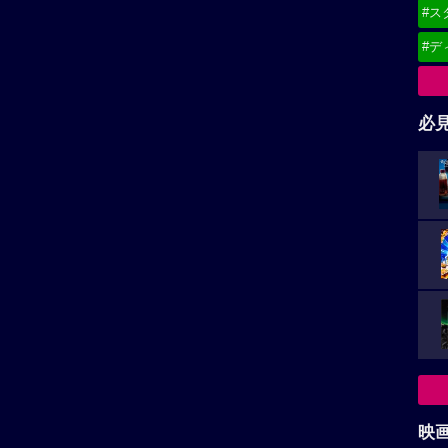
#ス
#デ
必
映