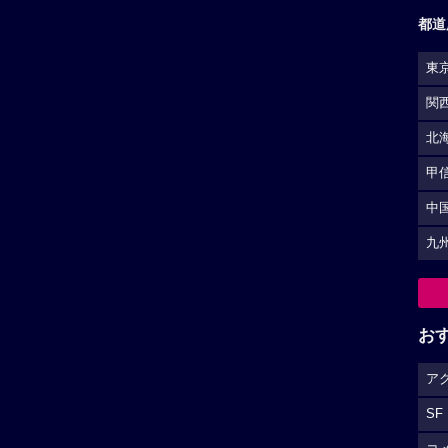
都道
東
関
北
甲
中
九
お
ア
SF