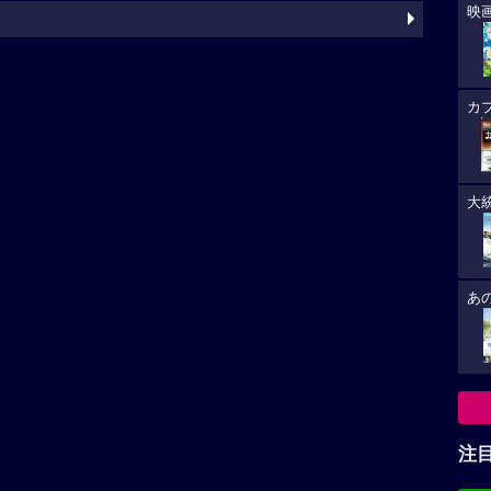
映
カ
大
あ
注