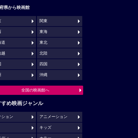
府県から映画館
京
関東
西
東海
海道
東北
信越
北陸
国
四国
州
沖縄
全国の映画館へ
すすめ映画ジャンル
クション
アニメーション
キッズ