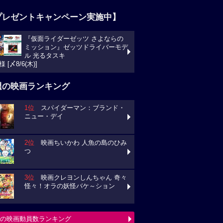
プレゼントキャンペーン実施中】
『仮面ライダーゼッツ さよならの
ミッション』ゼッツドライバーモデ
ル 光るタスキ
様 [〆8/6(木)]
週の映画ランキング
1位
スパイダーマン：ブランド・
ニュー・デイ
2位
映画ちいかわ 人魚の島のひみ
つ
3位
映画クレヨンしんちゃん 奇々
怪々！オラの妖怪バケ～ション
の映画動員数ランキング