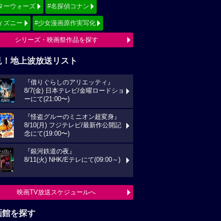
ターウォーズ
#名探偵コナン
ィズニー
#少女漫画原作実写化
シリーズ・映画祭作品を探す
見！地上波放送リスト
『借りぐらしのアリエッティ』
8/7(金) 日本テレビ/金曜ロードショ
ーにて(21:00〜)
『怪盗グルーのミニオン超変身』
8/10(月) フジテレビ/最新作公開記
念にて(19:00〜)
『銀河鉄道の夜』
8/11(火) NHK/Eテレにて(09:00～)
映画TV放送スケジュールへ
画館を探す