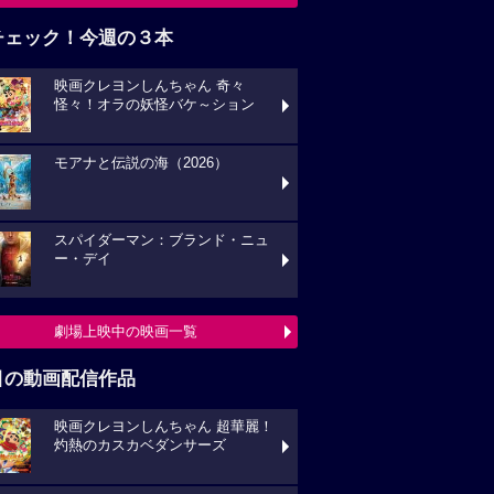
チェック！今週の３本
映画クレヨンしんちゃん 奇々
怪々！オラの妖怪バケ～ション
モアナと伝説の海（2026）
スパイダーマン：ブランド・ニュ
ー・デイ
劇場上映中の映画一覧
目の動画配信作品
映画クレヨンしんちゃん 超華麗！
灼熱のカスカベダンサーズ