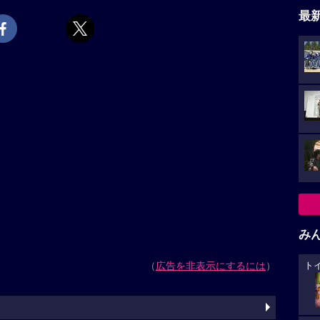
最
み
（
広告を非表示にするには
）
ト