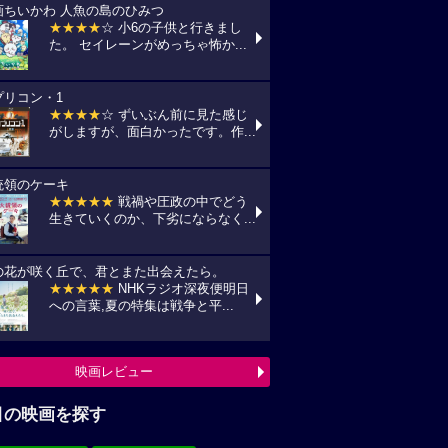
画ちいかわ 人魚の島のひみつ
★★★★
☆ 小6の子供と行きまし
た。 セイレーンがめっちゃ怖か...
プリコン・1
★★★★
☆ ずいぶん前に見た感じ
がしますが、面白かったです。作...
統領のケーキ
★★★★★
戦禍や圧政の中でどう
生きていくのか、下劣にならなく...
の花が咲く丘で、君とまた出会えたら。
★★★★★
NHKラジオ深夜便明日
への言葉,夏の特集は戦争と平...
映画レビュー
目の映画を探す