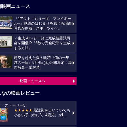
新映画ニュース
『4アウト ─もう一度、プレイボー
ル─』物語のはじまりを感じる場面
写真が到着！スポーツイベ...
＜生成 AI＞と一緒に完成披露試写
会を開催!?『5秒で完全犯罪を生成
する方法』
時空を超えた愛の軌跡『僕の一年、
君の一日』9月4日(金)公開決定！場
面写真一挙解禁
映画ニュースへ
んなの映画レビュー
イ・ストーリー5
★★★★★
最近街を歩いていても
小さい子（特に3、4歳児）がi...