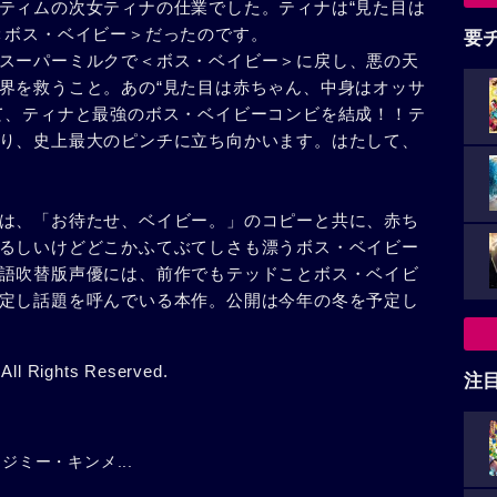
ティムの次女ティナの仕業でした。ティナは“見た目は
＜ボス・ベイビー＞だったのです。
要
スーパーミルクで＜ボス・ベイビー＞に戻し、悪の天
界を救うこと。あの“見た目は赤ちゃん、中身はオッサ
て、ティナと最強のボス・ベイビーコンビを結成！！テ
り、史上最大のピンチに立ち向かいます。はたして、
は、「お待たせ、ベイビー。」のコピーと共に、赤ち
るしいけどどこかふてぶてしさも漂うボス・ベイビー
語吹替版声優には、前作でもテッドことボス・ベイビ
定し話題を呼んでいる本作。公開は今年の冬を予定し
All Rights Reserved.
注
ジミー・キンメ...