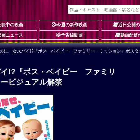
上映中の映画
今週の新作映画
近日公開
映画ニュース
予告編動画
動画配信
なのに、女スパイ!?『ボス・ベイビー ファミリー・ミッション』ポスタ
イ!?『ボス・ベイビー ファミリ
タービジュアル解禁