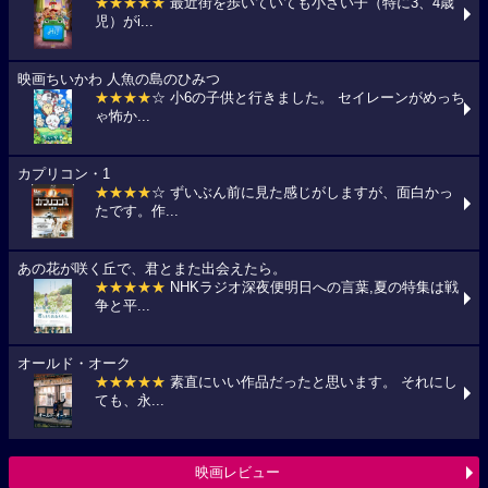
★★★★★
最近街を歩いていても小さい子（特に3、4歳
児）がi...
映画ちいかわ 人魚の島のひみつ
★★★★
☆ 小6の子供と行きました。 セイレーンがめっち
ゃ怖か...
カプリコン・1
★★★★
☆ ずいぶん前に見た感じがしますが、面白かっ
たです。作...
あの花が咲く丘で、君とまた出会えたら。
★★★★★
NHKラジオ深夜便明日への言葉,夏の特集は戦
争と平...
オールド・オーク
★★★★★
素直にいい作品だったと思います。 それにし
ても、永...
映画レビュー