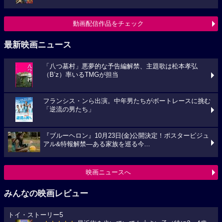
動画配信作品をチェック
最新映画ニュース
「八つ墓村」悪夢的な予告編解禁、主題歌は松本孝弘
（B’z）率いるTMGが担当
フランシス・ンら出演。中年男たちがボートレースに挑む
「逆流の男たち」
『ブルーヘロン』10月23日(金)公開決定！ポスタービジュ
アル&特報解禁―ある家族を巡る今...
映画ニュースへ
みんなの映画レビュー
トイ・ストーリー5