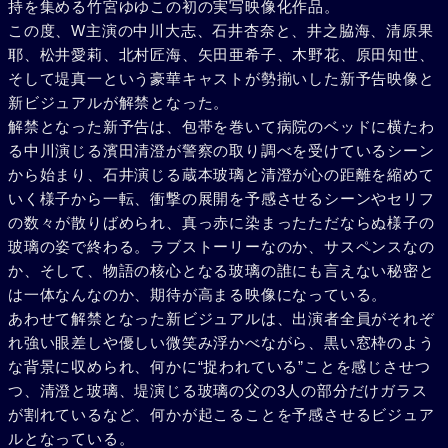
持を集める竹宮ゆゆこの初の実写映像化作品。
この度、W主演の中川大志、石井杏奈と、井之脇海、清原果
耶、松井愛莉、北村匠海、矢田亜希子、木野花、原田知世、
そして堤真一という豪華キャストが勢揃いした新予告映像と
新ビジュアルが解禁となった。
解禁となった新予告は、包帯を巻いて病院のベッドに横たわ
る中川演じる濱田清澄が警察の取り調べを受けているシーン
から始まり、石井演じる蔵本玻璃と清澄が心の距離を縮めて
いく様子から一転、衝撃の展開を予感させるシーンやセリフ
の数々が散りばめられ、真っ赤に染まったただならぬ様子の
玻璃の姿で終わる。ラブストーリーなのか、サスペンスなの
か、そして、物語の核心となる玻璃の誰にも言えない秘密と
は一体なんなのか、期待が高まる映像になっている。
あわせて解禁となった新ビジュアルは、出演者全員がそれぞ
れ強い眼差しや優しい微笑み浮かべながら、黒い窓枠のよう
な背景に収められ、何かに“捉われている”ことを感じさせつ
つ、清澄と玻璃、堤演じる玻璃の父の3人の部分だけガラス
が割れているなど、何かが起こることを予感させるビジュア
ルとなっている。