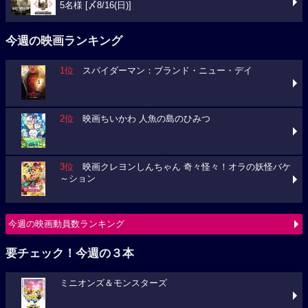
5名様 [〆8/16(日)]
今週の映画ランキング
1位
スパイダーマン：ブランド・ニュー・デイ
2位
映画ちいかわ 人魚の島のひみつ
3位
映画クレヨンしんちゃん 奇々怪々！オラの妖怪バケ
～ション
今週の映画動員数ランキング
要チェック！今週の３本
ミニオンズ＆モンスターズ