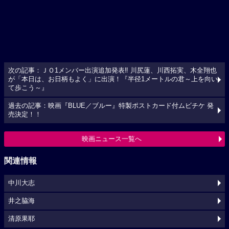
次の記事：ＪＯ1メンバー出演追加発表‼ 川尻蓮、川西拓実、木全翔也
が「本日は、お日柄もよく」に出演！『半径1メートルの君～上を向い
て歩こう～』
過去の記事：映画『BLUE／ブルー』特製ポストカード付ムビチケ 発
売決定！！
映画ニュース一覧へ
関連情報
中川大志
井之脇海
清原果耶