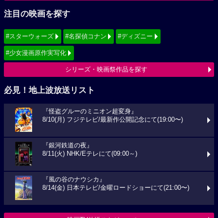
注目の映画を探す
#スターウォーズ
#名探偵コナン
#ディズニー
#少女漫画原作実写化
シリーズ・映画祭作品を探す
必見！地上波放送リスト
『怪盗グルーのミニオン超変身』
8/10(月) フジテレビ/最新作公開記念にて(19:00〜)
『銀河鉄道の夜』
8/11(火) NHK/Eテレにて(09:00～)
『風の谷のナウシカ』
8/14(金) 日本テレビ/金曜ロードショーにて(21:00〜)