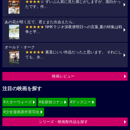
★★★★
☆ ずいぶん前に見た感じがしますが、面白かっ
たです。作...
あの花が咲く丘で、君とまた出会えたら。
★★★★★
NHKラジオ深夜便明日への言葉,夏の特集は戦
争と平...
オールド・オーク
★★★★★
素直にいい作品だったと思います。 それにし
ても、永...
映画レビュー
注目の映画を探す
#スターウォーズ
#名探偵コナン
#ディズニー
#少女漫画原作実写化
シリーズ・映画祭作品を探す