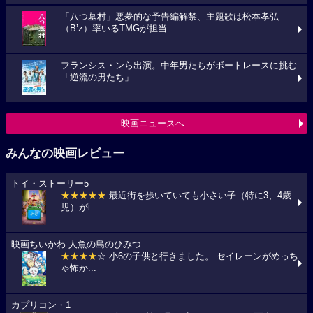
「八つ墓村」悪夢的な予告編解禁、主題歌は松本孝弘
（B’z）率いるTMGが担当
フランシス・ンら出演。中年男たちがボートレースに挑む
「逆流の男たち」
映画ニュースへ
みんなの映画レビュー
トイ・ストーリー5
★★★★★
最近街を歩いていても小さい子（特に3、4歳
児）がi...
映画ちいかわ 人魚の島のひみつ
★★★★
☆ 小6の子供と行きました。 セイレーンがめっち
ゃ怖か...
カプリコン・1