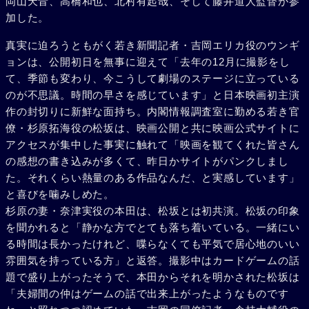
岡山天音、高橋和也、北村有起哉、そして藤井道人監督が参
加した。
真実に迫ろうともがく若き新聞記者・吉岡エリカ役のウンギ
ョンは、公開初日を無事に迎えて「去年の12月に撮影をし
て、季節も変わり、今こうして劇場のステージに立っている
のが不思議。時間の早さを感じています」と日本映画初主演
作の封切りに新鮮な面持ち。内閣情報調査室に勤める若き官
僚・杉原拓海役の松坂は、映画公開と共に映画公式サイトに
アクセスが集中した事実に触れて「映画を観てくれた皆さん
の感想の書き込みが多くて、昨日かサイトがパンクしまし
た。それくらい熱量のある作品なんだ、と実感しています」
と喜びを噛みしめた。
杉原の妻・奈津実役の本田は、松坂とは初共演。松坂の印象
を聞かれると「静かな方でとても落ち着いている。一緒にい
る時間は長かったけれど、喋らなくても平気で居心地のいい
雰囲気を持っている方」と返答。撮影中はカードゲームの話
題で盛り上がったそうで、本田からそれを明かされた松坂は
「夫婦間の仲はゲームの話で出来上がったようなものです