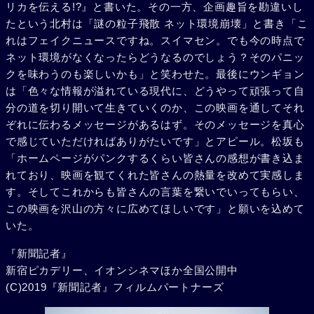
リカを伝える!?』と書いた。その一方、企画趣旨を勘違いし
たという北村は「謎の粒子飛散 ネット環境崩壊」と書き「こ
れはフェイクニュースですね。スイマセン。でも今の時点で
ネット環境がなくなったらどうなるのでしょう？そのパニッ
クを味わうのも楽しいかも」と笑わせた。最後にウンギョン
は「色々な情報が溢れている現代に、どうやって頑張って自
分の道を切り開いて生きていくのか、この映画を通してそれ
ぞれに伝わるメッセージがあるはず。そのメッセージを真心
で感じていただければありがたいです」とアピール。松坂も
「ホームページがパンクするくらい皆さんの感想が書き込ま
れており、映画を観てくれた皆さんの熱量を改めて実感しま
す。そしてこれからも皆さんの言葉を繋いでいってもらい、
この映画を沢山の方々に広めてほしいです」と願いを込めて
いた。
『新聞記者』
新宿ピカデリー、イオンシネマほか全国公開中
(C)2019『新聞記者』フィルムパートナーズ