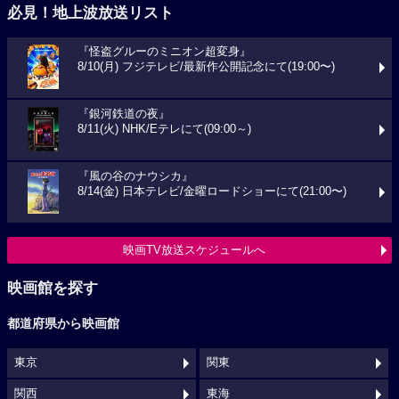
必見！地上波放送リスト
『怪盗グルーのミニオン超変身』
8/10(月) フジテレビ/最新作公開記念にて(19:00〜)
『銀河鉄道の夜』
8/11(火) NHK/Eテレにて(09:00～)
『風の谷のナウシカ』
8/14(金) 日本テレビ/金曜ロードショーにて(21:00〜)
映画TV放送スケジュールへ
映画館を探す
都道府県から映画館
東京
関東
関西
東海