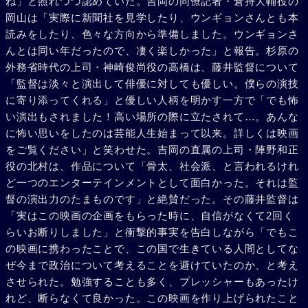
ね」と照れつつ認めていた。吉岡の同僚記者・倉持大輔役の
岡山は「実際に新聞社を見学したり、ウンギョンさんとも本
読みをしたり、色々な方向から準備しました。ウンギョンさ
んとは同い年だったので、凄く楽しかった」と報告。杉原の
外務省時代の上司・神崎俊尚役の高橋は、藤井監督について
「監督は淡々と演出して俳優に対しても優しい。僕らの演技
に寄り添ってくれる」と優しい人柄を明かす一方で「でも怖
い演出もされました！高い場所の際に立たされて…。あんな
に怖い思いをしたのは芸能人生始まって以来。詳しくは映画
をご覧ください」と笑わせた。吉岡の直属の上司・陣野和正
役の北村は、作品について「骨太、社会派、と言われるけれ
ど一つのエンターテインメントとして面白かった。それは監
督の演出力のたまものです」と絶賛だった。その藤井監督は
「実はこの映画の企画をもらった時に、自信がなくて2回く
らいお断りしました」と衝撃的事実を告白しながら「でもこ
の映画に携わったことで、この国で生きている人間としてな
ぜ今まで政治について考えることを避けていたのか、と考え
させられた。勉強することも多く、プレッシャーもあったけ
れど、断らなくて良かった。この映画を作り上げられたこと