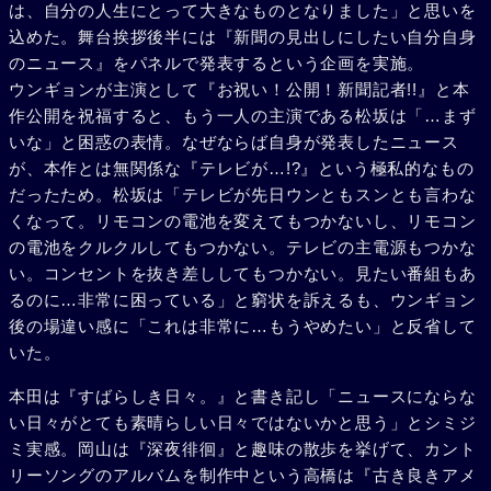
は、自分の人生にとって大きなものとなりました」と思いを
込めた。舞台挨拶後半には『新聞の見出しにしたい自分自身
のニュース』をパネルで発表するという企画を実施。
ウンギョンが主演として『お祝い！公開！新聞記者!!』と本
作公開を祝福すると、もう一人の主演である松坂は「…まず
いな」と困惑の表情。なぜならば自身が発表したニュース
が、本作とは無関係な『テレビが…!?』という極私的なもの
だったため。松坂は「テレビが先日ウンともスンとも言わな
くなって。リモコンの電池を変えてもつかないし、リモコン
の電池をクルクルしてもつかない。テレビの主電源もつかな
い。コンセントを抜き差ししてもつかない。見たい番組もあ
るのに…非常に困っている」と窮状を訴えるも、ウンギョン
後の場違い感に「これは非常に…もうやめたい」と反省して
いた。
本田は『すばらしき日々。』と書き記し「ニュースにならな
い日々がとても素晴らしい日々ではないかと思う」とシミジ
ミ実感。岡山は『深夜徘徊』と趣味の散歩を挙げて、カント
リーソングのアルバムを制作中という高橋は『古き良きアメ