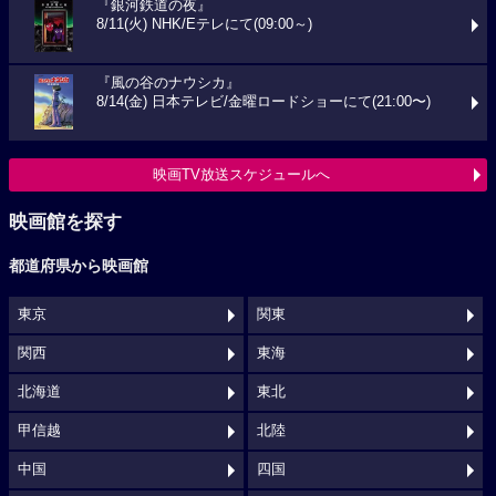
『銀河鉄道の夜』
8/11(火) NHK/Eテレにて(09:00～)
『風の谷のナウシカ』
8/14(金) 日本テレビ/金曜ロードショーにて(21:00〜)
映画TV放送スケジュールへ
映画館を探す
都道府県から映画館
東京
関東
関西
東海
北海道
東北
甲信越
北陸
中国
四国