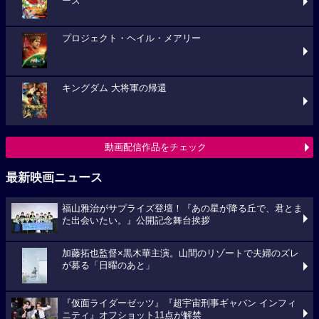
ーズ
プロジェクト・ヘイル・メアリー
キングダム 大将軍の帰還
動画配信作品をチェック
最新映画ニュース
福山雅治がサプライズ登壇！『あの星が降る丘で、君とま
た出会いたい。』公開記念舞台挨拶
加藤拓也監督×黒木華主演。山間のリゾートで夫婦のズレ
が募る「日曜のあと」
『仮面ライダーゼッツ』『超宇宙刑事ギャバン インフィ
ニティ』オフショット11点が解禁