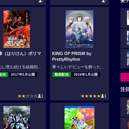
要
-
-
拳（はりけん）ポリマ
KING OF PRISM by
PrettyRhythm
し増え続ける組織犯...
華々しいデビューを飾った...
配信
2017年5月公開
動画配信
2016年1月公開
注
★★
☆☆☆
1
★★★★★
1