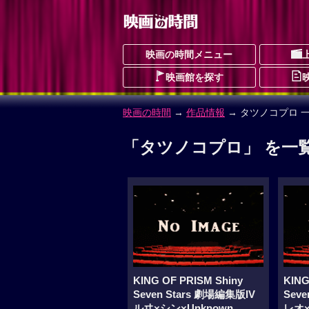
映画の時間メニュー
映画館を探す
映画の時間
→
作品情報
→ タツノコプロ 
「タツノコプロ」 を一
KING OF PRISM Shiny
KING
Seven Stars 劇場編集版IV
Seve
ルヰ×シン×Unknown
レオ