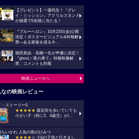
【プレゼント】一蓮托生！『グレ
イ・ミッション』アクリルスタンド
が抽選で5名様に当たる！
『ブルーヘロン』10月23日(金)公開
決定！ポスタービジュアル&特報解
禁―ある家族を巡る今...
堀田真由・高橋一生が声優に決定！
『ghost／夜の果て』特報映像解
禁、コメントも到着
映画ニュースへ
んなの映画レビュー
イ・ストーリー5
★★★★★
最近街を歩いていても
小さい子（特に3、4歳児）がi...
画ちいかわ 人魚の島のひみつ
★★★★
☆ 小6の子供と行きまし