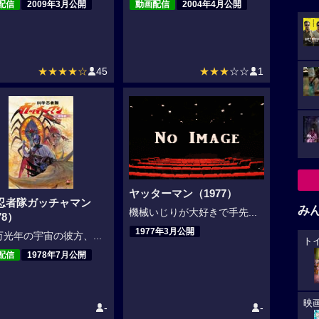
配信
2009年3月公開
動画配信
2004年4月公開
★★★★☆
45
★★★
☆☆
1
ヤッターマン（1977）
忍者隊ガッチャマン
み
機械いじりが大好きで手先...
78）
1977年3月公開
光年の宇宙の彼方、...
ト
配信
1978年7月公開
映
-
-