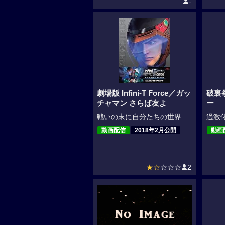
-
劇場版 Infini-T Force／ガッ
破裏
チャマン さらば友よ
ー
戦いの末に自分たちの世界...
過激化
動画配信
2018年2月公開
動画
★☆
☆☆☆
2