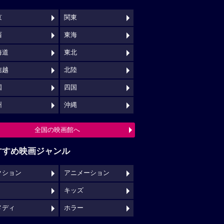
京
関東
西
東海
海道
東北
信越
北陸
国
四国
州
沖縄
全国の映画館へ
すすめ映画ジャンル
クション
アニメーション
キッズ
メディ
ホラー