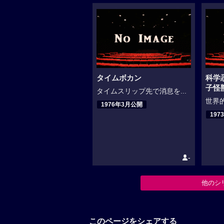
タイムボカン
科学
子怪
タイムスリップ先で消息を...
世界的
1976年3月公開
197
-
他のシ
このページをシェアする