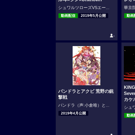
シュワルツローズVSエー...
華京院
動画配信
2019年5月公開
動画
-
KING
パンドラとアクビ 荒野の銃
Seve
撃戦
カケ
パンドラ（声:小倉唯）と...
シュワ
2019年4月公開
動画