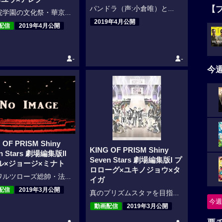
【
パンドラ（声:小倉唯）と...
学園の文化祭・華京...
2019年4月公開
配信
2019年4月公開
-
-
今
 OF PRISM Shiny
KING OF PRISM Shiny
n Stars 劇場編集版II
Seven Stars 劇場編集版I プ
ル×ジョージ×ミナト
ロローグ×ユキノジョウ×タ
ルツローズ総帥・法...
イガ
配信
2019年3月公開
真のプリズムスタァを目指...
今週
動画配信
2019年3月公開