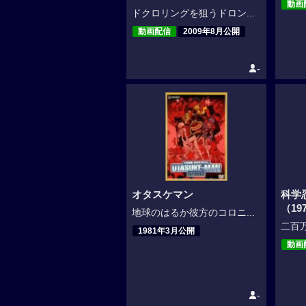
動画
ドクロリングを狙うドロン...
動画配信
2009年8月公開
-
オタスケマン
科学
（19
地球のはるか彼方のコロニ...
二百万
1981年3月公開
動画
-