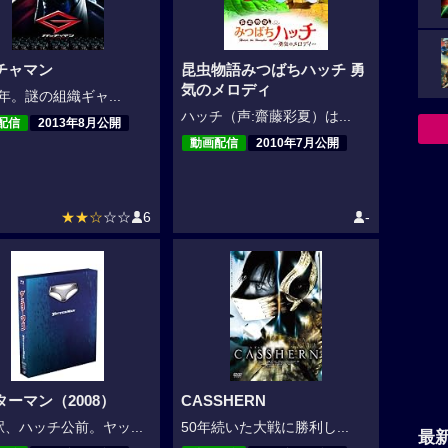
チャマン
昆虫物語みつばちハッチ 勇
気のメロディ
X年。謎の組織ギャ...
ハッチ（声:齋藤彩夏）は...
配信
2013年8月公開
動画配信
2010年7月公開
★★☆
☆☆
6
-
ターマン（2008）
CASSHERN
、ハッチ公前。ヤッ...
50年続いた大戦に勝利し...
最