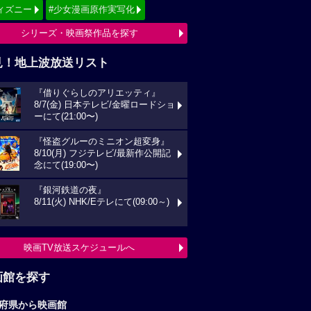
ィズニー
#少女漫画原作実写化
シリーズ・映画祭作品を探す
見！地上波放送リスト
『借りぐらしのアリエッティ』
8/7(金) 日本テレビ/金曜ロードショ
ーにて(21:00〜)
『怪盗グルーのミニオン超変身』
8/10(月) フジテレビ/最新作公開記
念にて(19:00〜)
『銀河鉄道の夜』
8/11(火) NHK/Eテレにて(09:00～)
映画TV放送スケジュールへ
画館を探す
府県から映画館