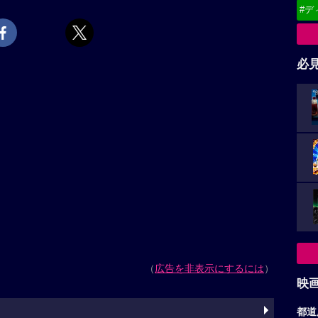
#デ
必
（
広告を非表示にするには
）
映
都道