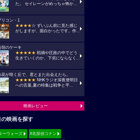
た。 セイレーンがめっちゃ怖か...
プリコン・1
★★★★
☆ ずいぶん前に見た感じ
がしますが、面白かったです。作...
統領のケーキ
★★★★★
戦禍や圧政の中でどう
生きていくのか、下劣にならなく...
の花が咲く丘で、君とまた出会えたら。
★★★★★
NHKラジオ深夜便明日
への言葉,夏の特集は戦争と平...
映画レビュー
目の映画を探す
ターウォーズ
#名探偵コナン