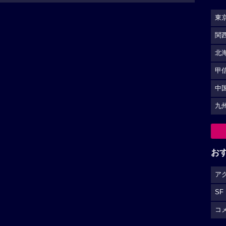
東
関
北
甲
中
九
お
ア
SF
コ