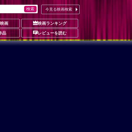
今見る映画検索
の映画
映画ランキング
作品
レビューを読む