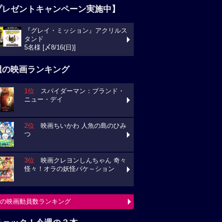
プレゼントキャンペーン実施中】
『グレイ・ミッション』アクリルス
タンド
5名様 [〆8/16(日)]
週の映画ランキング
1位
スパイダーマン：ブランド・
ニュー・デイ
2位
映画ちいかわ 人魚の島のひみ
つ
3位
映画クレヨンしんちゃん 奇々
怪々！オラの妖怪バケ～ション
の映画動員数ランキング