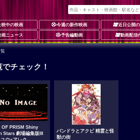
上映中の映画
今週の新作映画
近日公開
映画ニュース
予告編動画
動画配信
一覧
覧でチェック！
 OF PRISM Shiny
パンドラとアクビ 精霊と怪
n Stars 劇場編集版III
獣の街
×ユウ×アレク