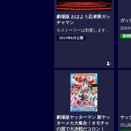
劇場版 おはよう忍者隊ガッ
ガッ
チャマン
20X
※ストーリーは割愛します...
動画
2013年8月公開
-
劇場版ヤッターマン 新ヤッ
ヤッ
ターメカ大集合！オモチャ
渋山駅
の国で大決戦だコロン！