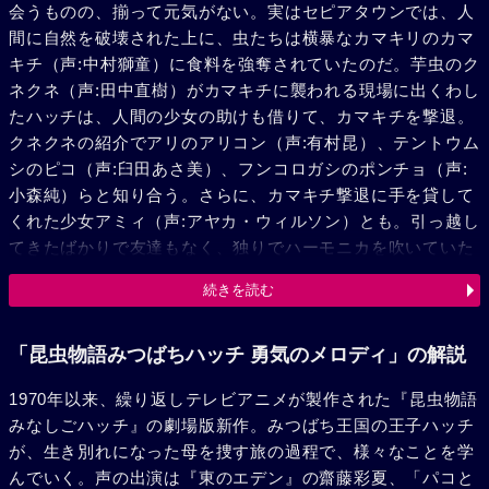
会うものの、揃って元気がない。実はセピアタウンでは、人
間に自然を破壊された上に、虫たちは横暴なカマキリのカマ
キチ（声:中村獅童）に食料を強奪されていたのだ。芋虫のク
ネクネ（声:田中直樹）がカマキチに襲われる現場に出くわし
たハッチは、人間の少女の助けも借りて、カマキチを撃退。
クネクネの紹介でアリのアリコン（声:有村昆）、テントウム
シのピコ（声:臼田あさ美）、フンコロガシのポンチョ（声:
小森純）らと知り合う。さらに、カマキチ撃退に手を貸して
くれた少女アミィ（声:アヤカ・ウィルソン）とも。引っ越し
てきたばかりで友達もなく、独りでハーモニカを吹いていた
アミィ。その優しいメロディに心惹かれたハッチは彼女を追
続きを読む
いかけるが、アミィは驚いて逃げ出してしまう。途中、誤っ
て土手から転落したことをきっかけに、アミィは虫たちと会
話ができるようになる。彼女に母親と生き別れた身の上を打
「昆虫物語みつばちハッチ 勇気のメロディ」の解説
ち明けるハッチ。孤独な1人と1匹の距離はすぐに縮まってい
1970年以来、繰り返しテレビアニメが製作された『昆虫物語
く。孤独な旅の日々を忘れさせてくれるアミィや虫の仲間た
みなしごハッチ』の劇場版新作。みつばち王国の王子ハッチ
ちとの楽しい時間。だが、それも長くは続かなかった。スズ
が、生き別れになった母を捜す旅の過程で、様々なことを学
メバチの大群がセピアタウンに向かっていたのだ。その群れ
んでいく。声の出演は『東のエデン』の齋藤彩夏、「パコと
に遭遇したクネクネは、スズメバチにさらわれてしまう。そ