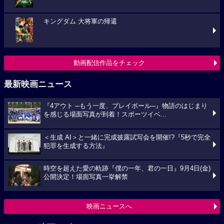
キングダム 大将軍の帰還
動画配信作品をチェック
最新映画ニュース
『4アウト ─もう一度、プレイボール─』物語のはじまり
を感じる場面写真が到着！スポーツイベ...
＜生成 AI＞と一緒に完成披露試写会を開催!?『5秒で完全
犯罪を生成する方法』
時空を超えた愛の軌跡『僕の一年、君の一日』9月4日(金)
公開決定！場面写真一挙解禁
映画ニュースへ