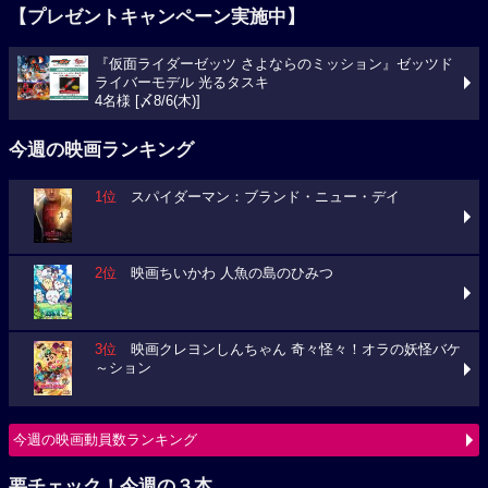
【プレゼントキャンペーン実施中】
『仮面ライダーゼッツ さよならのミッション』ゼッツド
ライバーモデル 光るタスキ
4名様 [〆8/6(木)]
今週の映画ランキング
1位
スパイダーマン：ブランド・ニュー・デイ
2位
映画ちいかわ 人魚の島のひみつ
3位
映画クレヨンしんちゃん 奇々怪々！オラの妖怪バケ
～ション
今週の映画動員数ランキング
要チェック！今週の３本