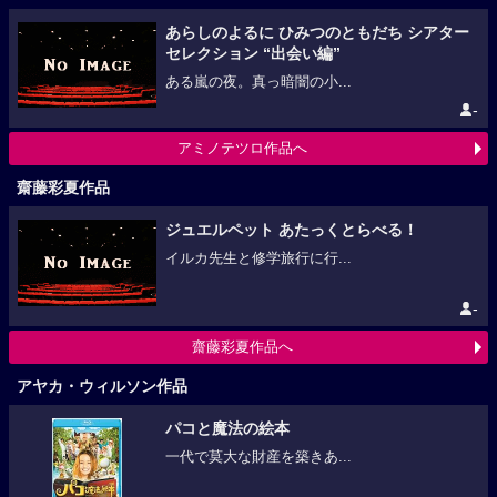
あらしのよるに ひみつのともだち シアター
セレクション “出会い編”
ある嵐の夜。真っ暗闇の小...
-
アミノテツロ作品へ
齋藤彩夏作品
ジュエルペット あたっくとらべる！
イルカ先生と修学旅行に行...
-
齋藤彩夏作品へ
アヤカ・ウィルソン作品
パコと魔法の絵本
一代で莫大な財産を築きあ...