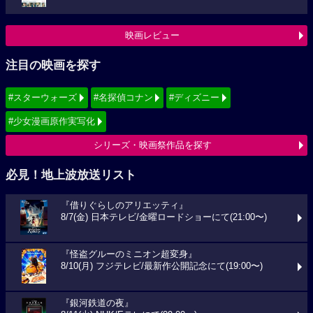
映画レビュー
注目の映画を探す
#スターウォーズ
#名探偵コナン
#ディズニー
#少女漫画原作実写化
シリーズ・映画祭作品を探す
必見！地上波放送リスト
『借りぐらしのアリエッティ』
8/7(金) 日本テレビ/金曜ロードショーにて(21:00〜)
『怪盗グルーのミニオン超変身』
8/10(月) フジテレビ/最新作公開記念にて(19:00〜)
『銀河鉄道の夜』