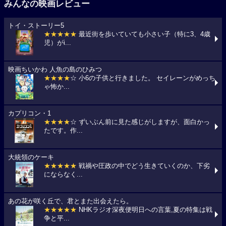
みんなの映画レビュー
トイ・ストーリー5
★★★★★
最近街を歩いていても小さい子（特に3、4歳
児）がi...
映画ちいかわ 人魚の島のひみつ
★★★★
☆ 小6の子供と行きました。 セイレーンがめっち
ゃ怖か...
カプリコン・1
★★★★
☆ ずいぶん前に見た感じがしますが、面白かっ
たです。作...
大統領のケーキ
★★★★★
戦禍や圧政の中でどう生きていくのか、下劣
にならなく...
あの花が咲く丘で、君とまた出会えたら。
★★★★★
NHKラジオ深夜便明日への言葉,夏の特集は戦
争と平...