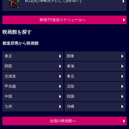
8/11(火) NHK/Eテレにて(09:00～)
映画TV放送スケジュールへ
映画館を探す
都道府県から映画館
東京
関東
関西
東海
北海道
東北
甲信越
北陸
中国
四国
九州
沖縄
全国の映画館へ