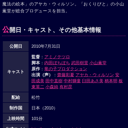
魔法の絵本」のアヤカ・ウィルソン。「おくりびと」の小山
れを知ったハッチは、仲間たちの制止を振り切ってクネクネ
薫堂が総合プロデュースを担当。
の救出に飛び出していく。やがてスズメバチのアジトから逃
げ出したクネクネは、ハッチの母がアジトに囚われているこ
とをアミィに伝える。ハッチのもとへ駆け出すアミィ。果た
公
開日・キャスト、その他基本情報
してハッチは、母を救出することができるのか？そしてアミ
ィや虫たちの運命は……？
公開日
2010年7月31日
監督
：
アミノテツロ
脚本
：
内田ぼちぼち
武田樹里
小山薫堂
原作
：
竜の子プロダクション
キャスト
出演（声）
：
齋藤彩夏
アヤカ・ウィルソン
安
田成美
田中直樹
中村獅童
臼田あさ美
柄本明
板
東英二
小森純
有村昆
配給
松竹
制作国
日本（2010）
上映時間
101分