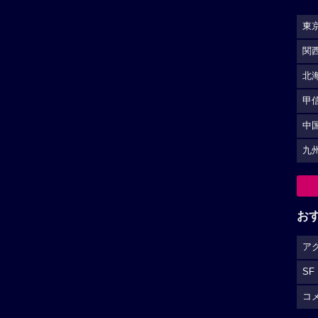
東
関
北
甲
中
九
お
ア
SF
コ