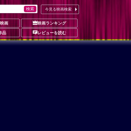
今見る映画検索
の映画
映画ランキング
作品
レビューを読む