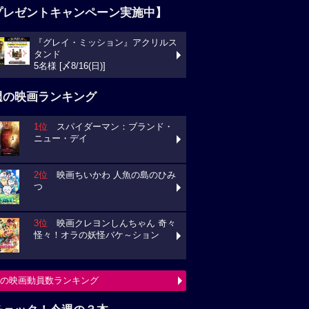
プレゼントキャンペーン実施中】
『グレイ・ミッション』アクリルス
タンド
5名様 [〆8/16(日)]
週の映画ランキング
1位
スパイダーマン：ブランド・
ニュー・デイ
2位
映画ちいかわ 人魚の島のひみ
つ
3位
映画クレヨンしんちゃん 奇々
怪々！オラの妖怪バケ～ション
の映画動員数ランキング