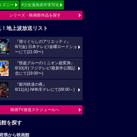
ィズニー
#少女漫画原作実写化
シリーズ・映画祭作品を探す
見！地上波放送リスト
『借りぐらしのアリエッティ』
8/7(金) 日本テレビ/金曜ロードショ
ーにて(21:00〜)
『怪盗グルーのミニオン超変身』
8/10(月) フジテレビ/最新作公開記
念にて(19:00〜)
『銀河鉄道の夜』
8/11(火) NHK/Eテレにて(09:00～)
映画TV放送スケジュールへ
画館を探す
府県から映画館