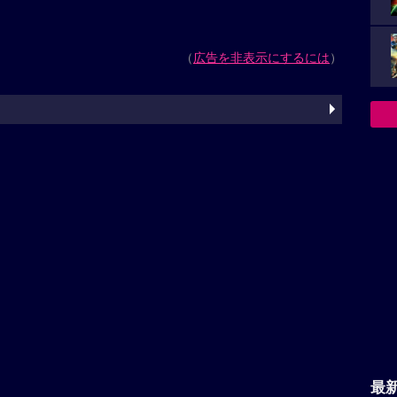
（
広告を非表示にするには
）
最