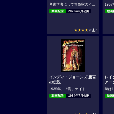
考古学者にして冒険家のイ...
195
動画配信
2023年6月公開
動画
★★★★
☆
7
インディ・ジョーンズ 魔宮
レイ
の伝説
アー
1935年、上海。ナイト...
時は1
動画配信
1984年7月公開
動画