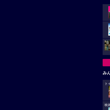
み
ト
映