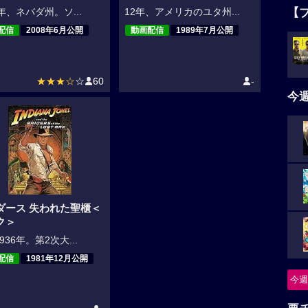
【
7年、ネバダ州。ソ...
12年、アメリカのユタ州...
配信
2008年6月公開
動画配信
1989年7月公開
★★★☆
☆
60
-
今
ダース 失われた聖櫃＜
ク＞
936年。第2次大...
配信
1981年12月公開
今週