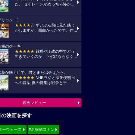
た。 セイレーンがめっちゃ怖か...
プリコン・1
★★★★
☆ ずいぶん前に見た感じ
がしますが、面白かったです。作...
統領のケーキ
★★★★★
戦禍や圧政の中でどう
生きていくのか、下劣にならなく...
の花が咲く丘で、君とまた出会えたら。
★★★★★
NHKラジオ深夜便明日
への言葉,夏の特集は戦争と平...
映画レビュー
目の映画を探す
ターウォーズ
#名探偵コナン