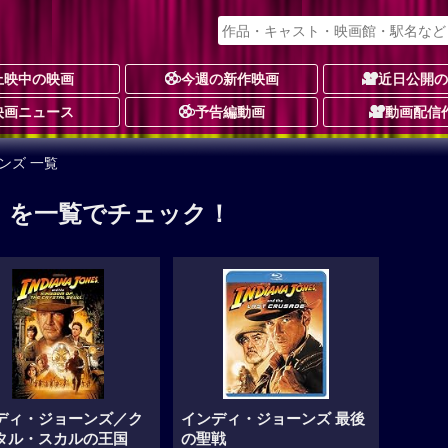
上映中の映画
今週の新作映画
近日公開
映画ニュース
予告編動画
動画配信
ンズ 一覧
 を一覧でチェック！
ディ・ジョーンズ／ク
インディ・ジョーンズ 最後
タル・スカルの王国
の聖戦