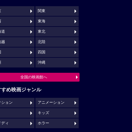
京
関東
西
東海
海道
東北
信越
北陸
国
四国
州
沖縄
全国の映画館へ
すすめ映画ジャンル
クション
アニメーション
キッズ
メディ
ホラー