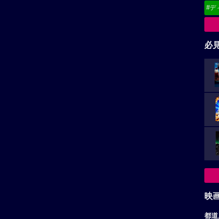
#デ
必
映
都道