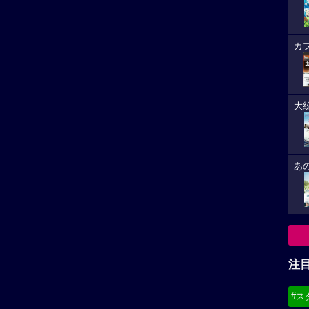
カ
大
あ
注
#ス