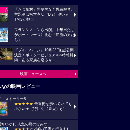
「八つ墓村」悪夢的な予告編解禁、
主題歌は松本孝弘（B’z）率いる
TMGが担当
フランシス・ンら出演。中年男たち
がボートレースに挑む「逆流の男た
ち」
『ブルーヘロン』10月23日(金)公開
決定！ポスタービジュアル&特報解
禁―ある家族を巡る今...
映画ニュースへ
んなの映画レビュー
イ・ストーリー5
★★★★★
最近街を歩いていても
小さい子（特に3、4歳児）がi...
画ちいかわ 人魚の島のひみつ
★★★★
☆ 小6の子供と行きまし