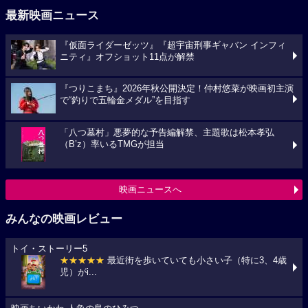
最新映画ニュース
『仮面ライダーゼッツ』『超宇宙刑事ギャバン インフィ
ニティ』オフショット11点が解禁
『つりこまち』2026年秋公開決定！仲村悠菜が映画初主演
で“釣りで五輪金メダル”を目指す
「八つ墓村」悪夢的な予告編解禁、主題歌は松本孝弘
（B’z）率いるTMGが担当
映画ニュースへ
みんなの映画レビュー
トイ・ストーリー5
★★★★★
最近街を歩いていても小さい子（特に3、4歳
児）がi...