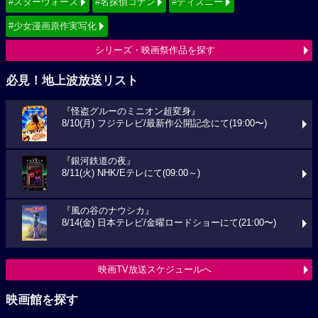
#スターウォーズ
#名探偵コナン
#ディズニー
#少女漫画原作実写化
シリーズ・映画祭作品を探す
必見！地上波放送リスト
『怪盗グルーのミニオン超変身』
8/10(月) フジテレビ/最新作公開記念にて(19:00〜)
『銀河鉄道の夜』
8/11(火) NHK/Eテレにて(09:00～)
『風の谷のナウシカ』
8/14(金) 日本テレビ/金曜ロードショーにて(21:00〜)
映画TV放送スケジュールへ
映画館を探す