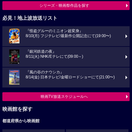
シリーズ・映画祭作品を探す
必見！地上波放送リスト
『怪盗グルーのミニオン超変身』
8/10(月) フジテレビ/最新作公開記念にて(19:00〜)
『銀河鉄道の夜』
8/11(火) NHK/Eテレにて(09:00～)
『風の谷のナウシカ』
8/14(金) 日本テレビ/金曜ロードショーにて(21:00〜)
映画TV放送スケジュールへ
映画館を探す
都道府県から映画館