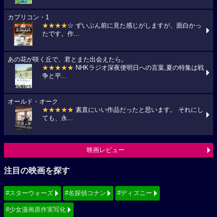
カプリコン・1
★★★★
☆ ずいぶん前に見た感じがしますが、面白かっ
たです。作...
あの花が咲く丘で、君とまた出会えたら。
★★★★★
NHKラジオ深夜便明日への言葉,夏の特集は戦
争と平...
オールド・オーク
★★★★★
素直にいい作品だったと思います。 それにし
ても、永...
映画レビュー
注目の映画を探す
#スターウォーズ
#名探偵コナン
#ディズニー
#少女漫画原作実写化