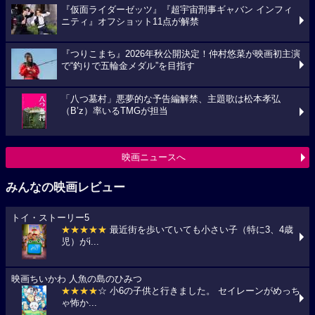
『仮面ライダーゼッツ』『超宇宙刑事ギャバン インフィ
ニティ』オフショット11点が解禁
『つりこまち』2026年秋公開決定！仲村悠菜が映画初主演
で“釣りで五輪金メダル”を目指す
「八つ墓村」悪夢的な予告編解禁、主題歌は松本孝弘
（B’z）率いるTMGが担当
映画ニュースへ
みんなの映画レビュー
トイ・ストーリー5
★★★★★
最近街を歩いていても小さい子（特に3、4歳
児）がi...
映画ちいかわ 人魚の島のひみつ
★★★★
☆ 小6の子供と行きました。 セイレーンがめっち
ゃ怖か...