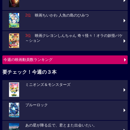
2位
映画ちいかわ 人魚の島のひみつ
3位
映画クレヨンしんちゃん 奇々怪々！オラの妖怪バケ
～ション
今週の映画動員数ランキング
要チェック！今週の３本
ミニオンズ＆モンスターズ
ブルーロック
あの星が降る丘で、君とまた出会いたい。