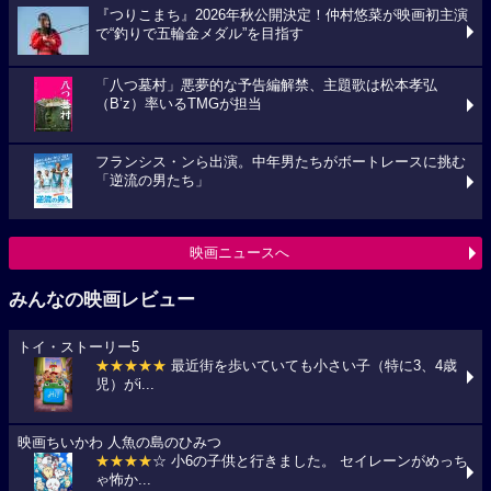
『つりこまち』2026年秋公開決定！仲村悠菜が映画初主演
で“釣りで五輪金メダル”を目指す
「八つ墓村」悪夢的な予告編解禁、主題歌は松本孝弘
（B’z）率いるTMGが担当
フランシス・ンら出演。中年男たちがボートレースに挑む
「逆流の男たち」
映画ニュースへ
みんなの映画レビュー
トイ・ストーリー5
★★★★★
最近街を歩いていても小さい子（特に3、4歳
児）がi...
映画ちいかわ 人魚の島のひみつ
★★★★
☆ 小6の子供と行きました。 セイレーンがめっち
ゃ怖か...