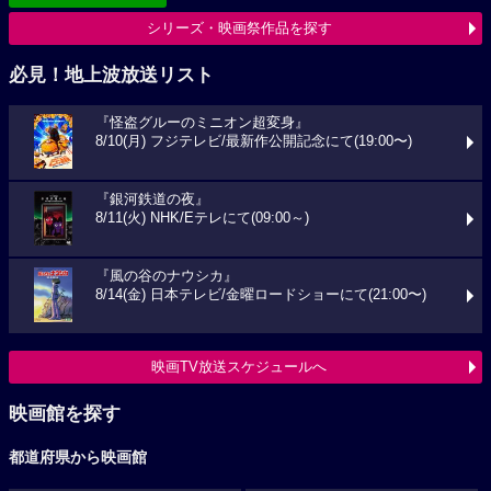
シリーズ・映画祭作品を探す
必見！地上波放送リスト
『怪盗グルーのミニオン超変身』
8/10(月) フジテレビ/最新作公開記念にて(19:00〜)
『銀河鉄道の夜』
8/11(火) NHK/Eテレにて(09:00～)
『風の谷のナウシカ』
8/14(金) 日本テレビ/金曜ロードショーにて(21:00〜)
映画TV放送スケジュールへ
映画館を探す
都道府県から映画館