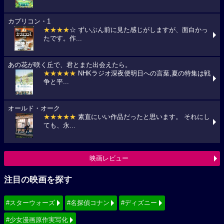
カプリコン・1
★★★★
☆ ずいぶん前に見た感じがしますが、面白かっ
たです。作...
あの花が咲く丘で、君とまた出会えたら。
★★★★★
NHKラジオ深夜便明日への言葉,夏の特集は戦
争と平...
オールド・オーク
★★★★★
素直にいい作品だったと思います。 それにし
ても、永...
映画レビュー
注目の映画を探す
#スターウォーズ
#名探偵コナン
#ディズニー
#少女漫画原作実写化