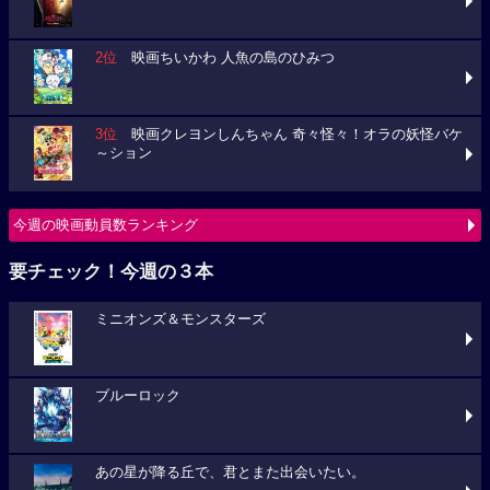
2位
映画ちいかわ 人魚の島のひみつ
3位
映画クレヨンしんちゃん 奇々怪々！オラの妖怪バケ
～ション
今週の映画動員数ランキング
要チェック！今週の３本
ミニオンズ＆モンスターズ
ブルーロック
あの星が降る丘で、君とまた出会いたい。