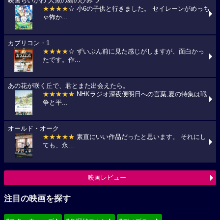
映画ちいかわ 人魚の島のひみつ
★★★★
☆ 小6の子供と行きました。 セイレーンがめっち
ゃ怖か...
カプリコン・1
★★★★
☆ ずいぶん前に見た感じがしますが、面白かっ
たです。作...
あの花が咲く丘で、君とまた出会えたら。
★★★★★
NHKラジオ深夜便明日への言葉,夏の特集は戦
争と平...
オールド・オーク
★★★★★
素直にいい作品だったと思います。 それにし
ても、永...
映画レビュー
注目の映画を探す