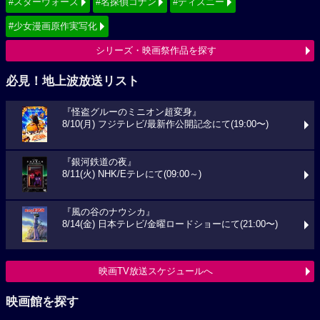
#スターウォーズ
#名探偵コナン
#ディズニー
#少女漫画原作実写化
シリーズ・映画祭作品を探す
必見！地上波放送リスト
『怪盗グルーのミニオン超変身』
8/10(月) フジテレビ/最新作公開記念にて(19:00〜)
『銀河鉄道の夜』
8/11(火) NHK/Eテレにて(09:00～)
『風の谷のナウシカ』
8/14(金) 日本テレビ/金曜ロードショーにて(21:00〜)
映画TV放送スケジュールへ
映画館を探す