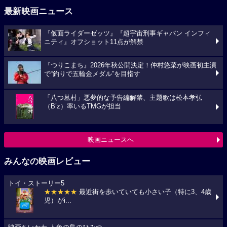
最新映画ニュース
『仮面ライダーゼッツ』『超宇宙刑事ギャバン インフィ
ニティ』オフショット11点が解禁
『つりこまち』2026年秋公開決定！仲村悠菜が映画初主演
で“釣りで五輪金メダル”を目指す
「八つ墓村」悪夢的な予告編解禁、主題歌は松本孝弘
（B’z）率いるTMGが担当
映画ニュースへ
みんなの映画レビュー
トイ・ストーリー5
★★★★★
最近街を歩いていても小さい子（特に3、4歳
児）がi...