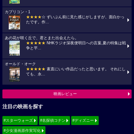
カプリコン・1
★★★★
☆ ずいぶん前に見た感じがしますが、面白かっ
たです。作...
あの花が咲く丘で、君とまた出会えたら。
★★★★★
NHKラジオ深夜便明日への言葉,夏の特集は戦
争と平...
オールド・オーク
★★★★★
素直にいい作品だったと思います。 それにし
ても、永...
映画レビュー
注目の映画を探す
#スターウォーズ
#名探偵コナン
#ディズニー
#少女漫画原作実写化