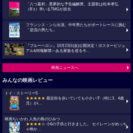
「八つ墓村」悪夢的な予告編解禁、主題歌は松本孝弘
（B’z）率いるTMGが担当
フランシス・ンら出演。中年男たちがボートレースに挑む
「逆流の男たち」
『ブルーヘロン』10月23日(金)公開決定！ポスタービジュ
アル&特報解禁―ある家族を巡る今...
映画ニュースへ
みんなの映画レビュー
トイ・ストーリー5
★★★★★
最近街を歩いていても小さい子（特に3、4歳
児）がi...
映画ちいかわ 人魚の島のひみつ
★★★★
☆ 小6の子供と行きました。 セイレーンがめっち
ゃ怖か...