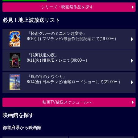
シリーズ・映画祭作品を探す
必見！地上波放送リスト
『怪盗グルーのミニオン超変身』
8/10(月) フジテレビ/最新作公開記念にて(19:00〜)
『銀河鉄道の夜』
8/11(火) NHK/Eテレにて(09:00～)
『風の谷のナウシカ』
8/14(金) 日本テレビ/金曜ロードショーにて(21:00〜)
映画TV放送スケジュールへ
映画館を探す
都道府県から映画館