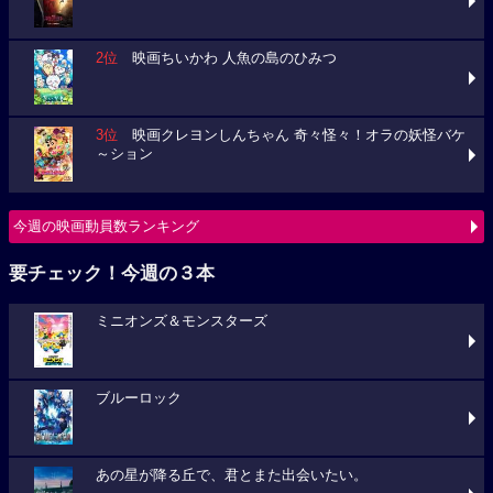
2位
映画ちいかわ 人魚の島のひみつ
3位
映画クレヨンしんちゃん 奇々怪々！オラの妖怪バケ
～ション
今週の映画動員数ランキング
要チェック！今週の３本
ミニオンズ＆モンスターズ
ブルーロック
あの星が降る丘で、君とまた出会いたい。