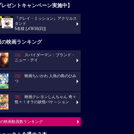
プレゼントキャンペーン実施中】
『グレイ・ミッション』アクリルス
タンド
5名様 [〆8/16(日)]
週の映画ランキング
1位
スパイダーマン：ブランド・
ニュー・デイ
2位
映画ちいかわ 人魚の島のひみ
つ
3位
映画クレヨンしんちゃん 奇々
怪々！オラの妖怪バケ～ション
の映画動員数ランキング