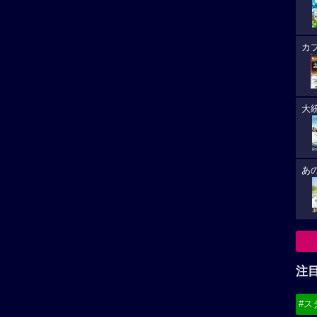
カ
大
あ
注
#ス