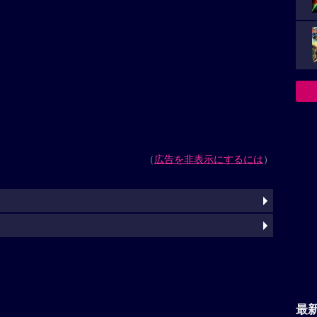
（
広告を非表示にするには
）
最