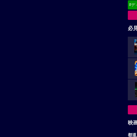
#デ
必
映
都道