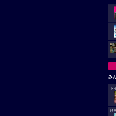
み
ト
映