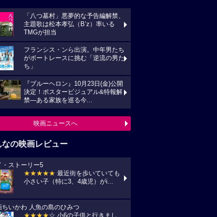
「八つ墓村」悪夢的な予告編解禁、
主題歌は松本孝弘（B’z）率いる
TMGが担当
フランシス・ンら出演。中年男たち
がボートレースに挑む「逆流の男た
ち」
『ブルーヘロン』10月23日(金)公開
決定！ポスタービジュアル&特報解
禁―ある家族を巡る今...
映画ニュースへ
んなの映画レビュー
イ・ストーリー5
★★★★★
最近街を歩いていても
小さい子（特に3、4歳児）がi...
画ちいかわ 人魚の島のひみつ
★★★★
☆ 小6の子供と行きまし