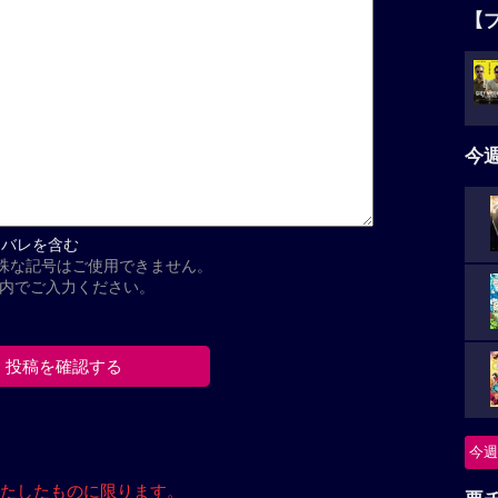
【
今
タバレを含む
殊な記号はご使用できません。
以内でご入力ください。
今週
たしたもの
に限ります。