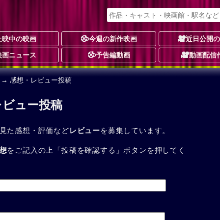
上映中の映画
今週の新作映画
近日公開
映画ニュース
予告編動画
動画配信
→ 感想・レビュー投稿
レビュー投稿
見た感想・評価など
レビュー
を募集しています。
想
をご記入の上「投稿を確認する」ボタンを押してく