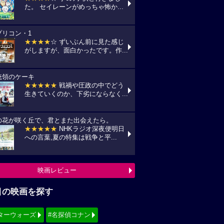
た。 セイレーンがめっちゃ怖か...
プリコン・1
★★★★
☆ ずいぶん前に見た感じ
がしますが、面白かったです。作...
統領のケーキ
★★★★★
戦禍や圧政の中でどう
生きていくのか、下劣にならなく...
の花が咲く丘で、君とまた出会えたら。
★★★★★
NHKラジオ深夜便明日
への言葉,夏の特集は戦争と平...
映画レビュー
目の映画を探す
ターウォーズ
#名探偵コナン