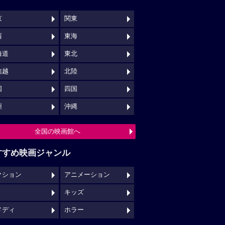
京
関東
西
東海
海道
東北
信越
北陸
国
四国
州
沖縄
全国の映画館へ
すすめ映画ジャンル
クション
アニメーション
キッズ
メディ
ホラー