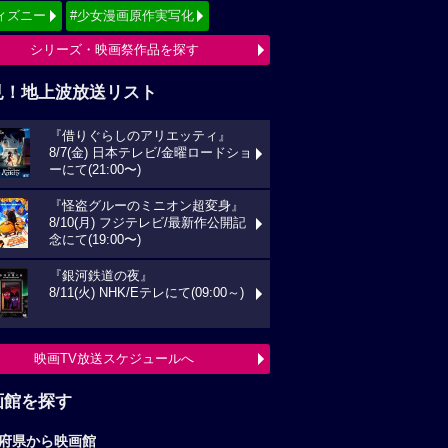
ィズニー
#少女漫画原作実写化
シリーズ・映画祭作品を探す
見！地上波放送リスト
『借りぐらしのアリエッティ』
8/7(金) 日本テレビ/金曜ロードショ
ーにて(21:00〜)
『怪盗グルーのミニオン超変身』
8/10(月) フジテレビ/最新作公開記
念にて(19:00〜)
『銀河鉄道の夜』
8/11(火) NHK/Eテレにて(09:00～)
映画TV放送スケジュールへ
画館を探す
府県から映画館