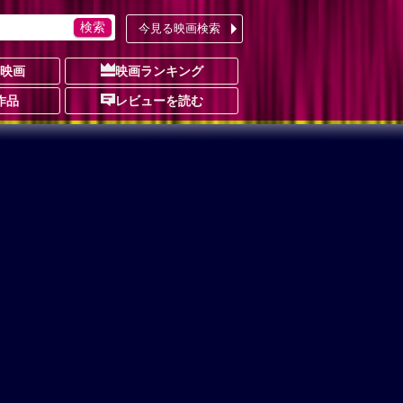
今見る映画検索
の映画
映画ランキング
作品
レビューを読む