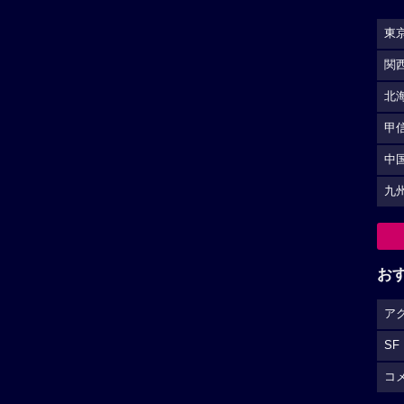
東
関
北
甲
中
九
お
ア
SF
コ