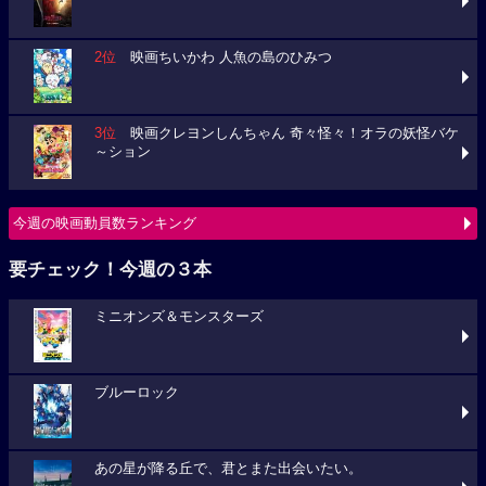
2位
映画ちいかわ 人魚の島のひみつ
3位
映画クレヨンしんちゃん 奇々怪々！オラの妖怪バケ
～ション
今週の映画動員数ランキング
要チェック！今週の３本
ミニオンズ＆モンスターズ
ブルーロック
あの星が降る丘で、君とまた出会いたい。