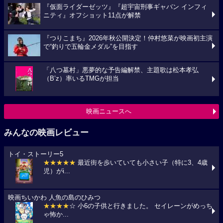
『仮面ライダーゼッツ』『超宇宙刑事ギャバン インフィ
ニティ』オフショット11点が解禁
『つりこまち』2026年秋公開決定！仲村悠菜が映画初主演
で“釣りで五輪金メダル”を目指す
「八つ墓村」悪夢的な予告編解禁、主題歌は松本孝弘
（B’z）率いるTMGが担当
映画ニュースへ
みんなの映画レビュー
トイ・ストーリー5
★★★★★
最近街を歩いていても小さい子（特に3、4歳
児）がi...
映画ちいかわ 人魚の島のひみつ
★★★★
☆ 小6の子供と行きました。 セイレーンがめっち
ゃ怖か...