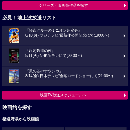
シリーズ・映画祭作品を探す
必見！地上波放送リスト
『怪盗グルーのミニオン超変身』
8/10(月) フジテレビ/最新作公開記念にて(19:00〜)
『銀河鉄道の夜』
8/11(火) NHK/Eテレにて(09:00～)
『風の谷のナウシカ』
8/14(金) 日本テレビ/金曜ロードショーにて(21:00〜)
映画TV放送スケジュールへ
映画館を探す
都道府県から映画館