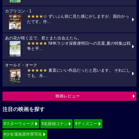
カプリコン・1
★★★★
☆ ずいぶん前に見た感じがしますが、面白かっ
たです。作...
あの花が咲く丘で、君とまた出会えたら。
★★★★★
NHKラジオ深夜便明日への言葉,夏の特集は戦
争と平...
オールド・オーク
★★★★★
素直にいい作品だったと思います。 それにし
ても、永...
映画レビュー
注目の映画を探す
#スターウォーズ
#名探偵コナン
#ディズニー
#少女漫画原作実写化