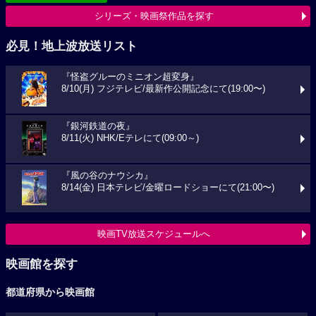
シリーズ・映画祭作品を探す
必見！地上波放送リスト
『怪盗グルーのミニオン超変身』
8/10(月) フジテレビ/最新作公開記念にて(19:00〜)
『銀河鉄道の夜』
8/11(火) NHK/Eテレにて(09:00～)
『風の谷のナウシカ』
8/14(金) 日本テレビ/金曜ロードショーにて(21:00〜)
映画TV放送スケジュールへ
映画館を探す
都道府県から映画館