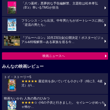
「八つ墓村」悪夢的な予告編解禁、主題歌は松本孝弘
（B’z）率いるTMGが担当
フランシス・ンら出演。中年男たちがボートレースに挑む
「逆流の男たち」
『ブルーヘロン』10月23日(金)公開決定！ポスタービジュ
アル&特報解禁―ある家族を巡る今...
映画ニュースへ
みんなの映画レビュー
トイ・ストーリー5
★★★★★
最近街を歩いていても小さい子（特に3、4歳
児）がi...
映画ちいかわ 人魚の島のひみつ
★★★★
☆ 小6の子供と行きました。 セイレーンがめっち
ゃ怖か...