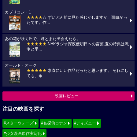
カプリコン・1
★★★★
☆ ずいぶん前に見た感じがしますが、面白かっ
たです。作...
あの花が咲く丘で、君とまた出会えたら。
★★★★★
NHKラジオ深夜便明日への言葉,夏の特集は戦
争と平...
オールド・オーク
★★★★★
素直にいい作品だったと思います。 それにし
ても、永...
映画レビュー
注目の映画を探す
#スターウォーズ
#名探偵コナン
#ディズニー
#少女漫画原作実写化