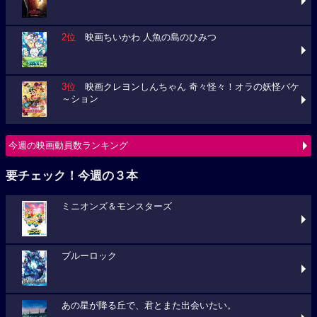
2位
映画ちいかわ 人魚の島のひみつ
3位
映画クレヨンしんちゃん 奇々怪々！オラの妖怪バケ
～ション
今週の映画動員数ランキング
要チェック！今週の３本
ミニオンズ＆モンスターズ
ブルーロック
あの星が降る丘で、君とまた出会いたい。