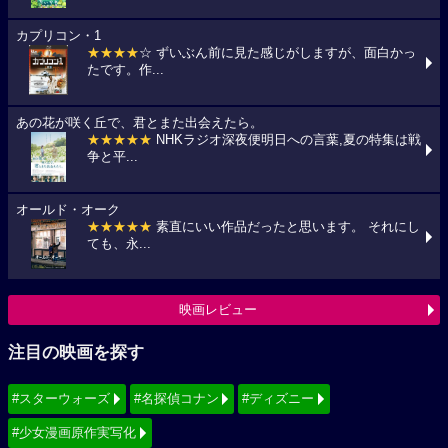
カプリコン・1
★★★★
☆ ずいぶん前に見た感じがしますが、面白かっ
たです。作...
あの花が咲く丘で、君とまた出会えたら。
★★★★★
NHKラジオ深夜便明日への言葉,夏の特集は戦
争と平...
オールド・オーク
★★★★★
素直にいい作品だったと思います。 それにし
ても、永...
映画レビュー
注目の映画を探す
#スターウォーズ
#名探偵コナン
#ディズニー
#少女漫画原作実写化