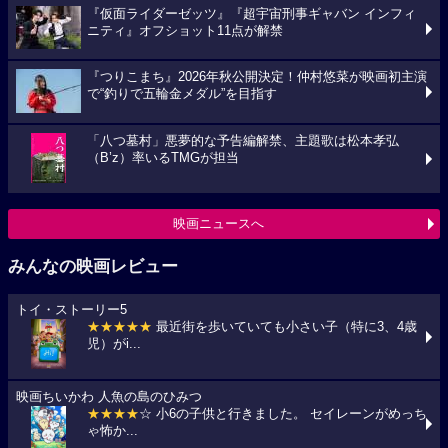
『仮面ライダーゼッツ』『超宇宙刑事ギャバン インフィ
ニティ』オフショット11点が解禁
『つりこまち』2026年秋公開決定！仲村悠菜が映画初主演
で“釣りで五輪金メダル”を目指す
「八つ墓村」悪夢的な予告編解禁、主題歌は松本孝弘
（B’z）率いるTMGが担当
映画ニュースへ
みんなの映画レビュー
トイ・ストーリー5
★★★★★
最近街を歩いていても小さい子（特に3、4歳
児）がi...
映画ちいかわ 人魚の島のひみつ
★★★★
☆ 小6の子供と行きました。 セイレーンがめっち
ゃ怖か...