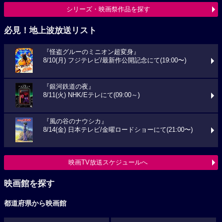
シリーズ・映画祭作品を探す
必見！地上波放送リスト
『怪盗グルーのミニオン超変身』
8/10(月) フジテレビ/最新作公開記念にて(19:00〜)
『銀河鉄道の夜』
8/11(火) NHK/Eテレにて(09:00～)
『風の谷のナウシカ』
8/14(金) 日本テレビ/金曜ロードショーにて(21:00〜)
映画TV放送スケジュールへ
映画館を探す
都道府県から映画館