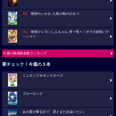
2位
映画ちいかわ 人魚の島のひみつ
3位
映画クレヨンしんちゃん 奇々怪々！オラの妖怪バケ
～ション
今週の映画動員数ランキング
要チェック！今週の３本
ミニオンズ＆モンスターズ
ブルーロック
あの星が降る丘で、君とまた出会いたい。