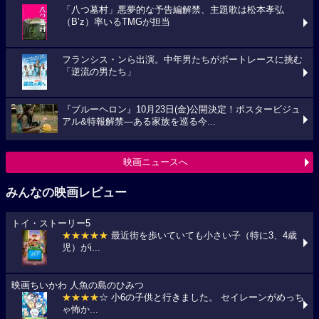
「八つ墓村」悪夢的な予告編解禁、主題歌は松本孝弘
（B’z）率いるTMGが担当
フランシス・ンら出演。中年男たちがボートレースに挑む
「逆流の男たち」
『ブルーヘロン』10月23日(金)公開決定！ポスタービジュ
アル&特報解禁―ある家族を巡る今...
映画ニュースへ
みんなの映画レビュー
トイ・ストーリー5
★★★★★
最近街を歩いていても小さい子（特に3、4歳
児）がi...
映画ちいかわ 人魚の島のひみつ
★★★★
☆ 小6の子供と行きました。 セイレーンがめっち
ゃ怖か...