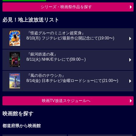
シリーズ・映画祭作品を探す
必見！地上波放送リスト
『怪盗グルーのミニオン超変身』
8/10(月) フジテレビ/最新作公開記念にて(19:00〜)
『銀河鉄道の夜』
8/11(火) NHK/Eテレにて(09:00～)
『風の谷のナウシカ』
8/14(金) 日本テレビ/金曜ロードショーにて(21:00〜)
映画TV放送スケジュールへ
映画館を探す
都道府県から映画館