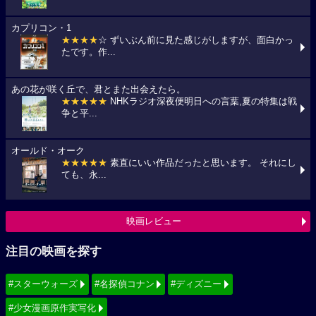
カプリコン・1
★★★★
☆ ずいぶん前に見た感じがしますが、面白かっ
たです。作...
あの花が咲く丘で、君とまた出会えたら。
★★★★★
NHKラジオ深夜便明日への言葉,夏の特集は戦
争と平...
オールド・オーク
★★★★★
素直にいい作品だったと思います。 それにし
ても、永...
映画レビュー
注目の映画を探す
#スターウォーズ
#名探偵コナン
#ディズニー
#少女漫画原作実写化