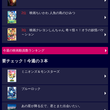
2位
映画ちいかわ 人魚の島のひみつ
3位
映画クレヨンしんちゃん 奇々怪々！オラの妖怪バケ
～ション
今週の映画動員数ランキング
要チェック！今週の３本
ミニオンズ＆モンスターズ
ブルーロック
あの星が降る丘で、君とまた出会いたい。