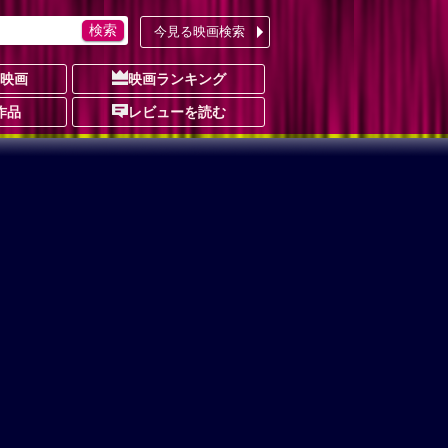
今見る映画検索
の映画
映画ランキング
作品
レビューを読む