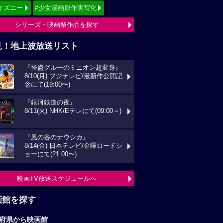
ィズニー
#少女漫画原作実写化
シリーズ・映画祭作品を探す
見！地上波放送リスト
『怪盗グルーのミニオン超変身』
8/10(月) フジテレビ/最新作公開記
念にて(19:00〜)
『銀河鉄道の夜』
8/11(火) NHK/Eテレにて(09:00～)
『風の谷のナウシカ』
8/14(金) 日本テレビ/金曜ロードシ
ョーにて(21:00〜)
映画TV放送スケジュールへ
画館を探す
府県から映画館