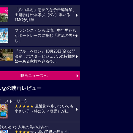
「八つ墓村」悪夢的な予告編解禁、
主題歌は松本孝弘（B’z）率いる
TMGが担当
フランシス・ンら出演。中年男たち
がボートレースに挑む「逆流の男た
ち」
『ブルーヘロン』10月23日(金)公開
決定！ポスタービジュアル&特報解
禁―ある家族を巡る今...
映画ニュースへ
んなの映画レビュー
イ・ストーリー5
★★★★★
最近街を歩いていても
小さい子（特に3、4歳児）がi...
画ちいかわ 人魚の島のひみつ
★★★★
☆ 小6の子供と行きまし