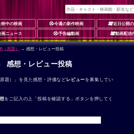
上映中の映画
今週の新作映画
近日公開
映画ニュース
予告編動画
動画配信
GER（原題）
→ 感想・レビュー投稿
原題） 感想・レビュー投稿
R（原題）」を見た感想・評価など
レビュー
を募集してい
想
をご記入の上「投稿を確認する」ボタンを押してく