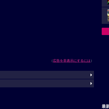
（
広告を非表示にするには
）
最