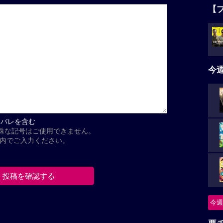
【
今
タバレを含む
殊な記号はご使用できません。
以内でご入力ください。
今週