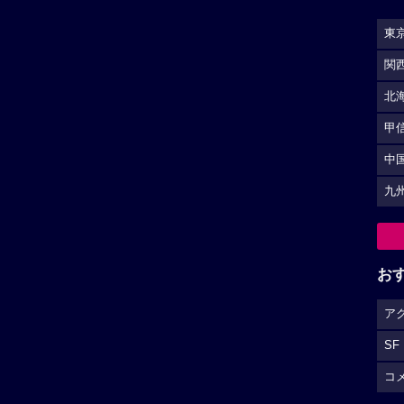
東
関
北
甲
中
九
お
ア
SF
コ