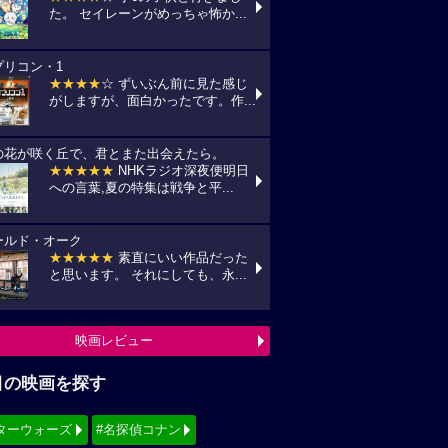
た。 セイレーンがめっちゃ怖か...
プリコン・1
★★★★
☆ ずいぶん前に見た感じ
がしますが、面白かったです。作...
の花が咲く丘で、君とまた出会えたら。
★★★★★
NHKラジオ深夜便明日
への言葉,夏の特集は戦争と平...
ールド・オーク
★★★★★
素直にいい作品だった
と思います。 それにしても、永...
映画レビュー
目の映画を探す
ターウォーズ
#名探偵コナン