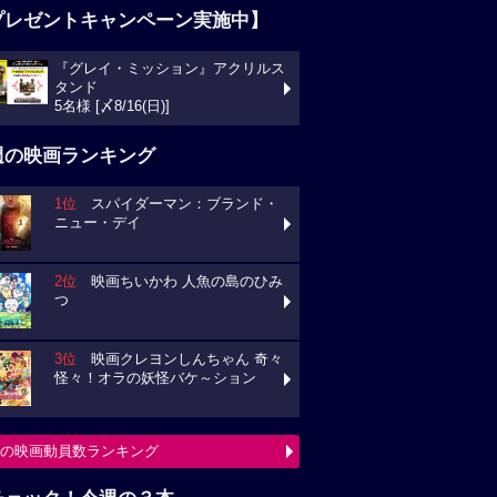
プレゼントキャンペーン実施中】
『グレイ・ミッション』アクリルス
タンド
5名様 [〆8/16(日)]
週の映画ランキング
1位
スパイダーマン：ブランド・
ニュー・デイ
2位
映画ちいかわ 人魚の島のひみ
つ
3位
映画クレヨンしんちゃん 奇々
怪々！オラの妖怪バケ～ション
の映画動員数ランキング