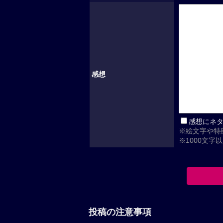
感想
感想にネ
※絵文字や特
※1000文字
投稿の注意事項