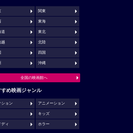
京
関東
西
東海
海道
東北
信越
北陸
国
四国
州
沖縄
全国の映画館へ
すすめ映画ジャンル
クション
アニメーション
キッズ
メディ
ホラー