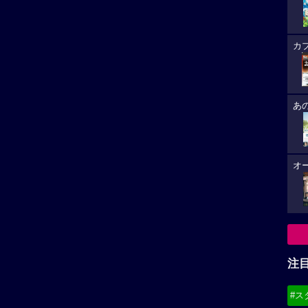
カ
あ
オ
注
#ス