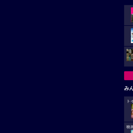
み
ト
映