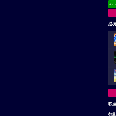
#デ
必
映
都道