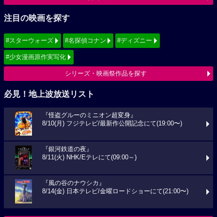
注目の映画を探す
#スターウォーズ
#名探偵コナン
#ディズニー
#少女漫画原作実写化
シリーズ・映画祭作品を探す
必見！地上波放送リスト
『怪盗グルーのミニオン超変身』
8/10(月) フジテレビ/最新作公開記念にて(19:00〜)
『銀河鉄道の夜』
8/11(火) NHK/Eテレにて(09:00～)
『風の谷のナウシカ』
8/14(金) 日本テレビ/金曜ロードショーにて(21:00〜)