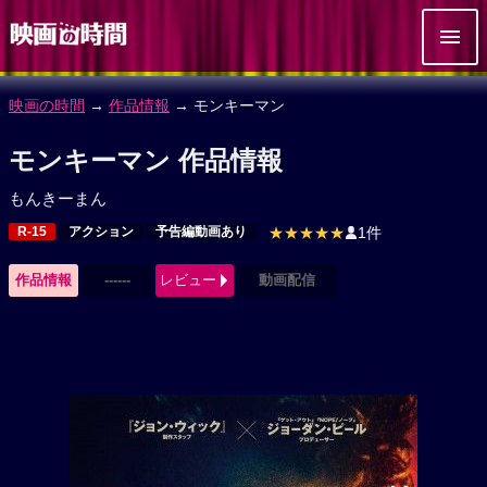
映画の時間
→
作品情報
→ モンキーマン
モンキーマン 作品情報
もんきーまん
R-15
アクション
予告編動画あり
★★★★★
1件
作品情報
------
レビュー
動画配信