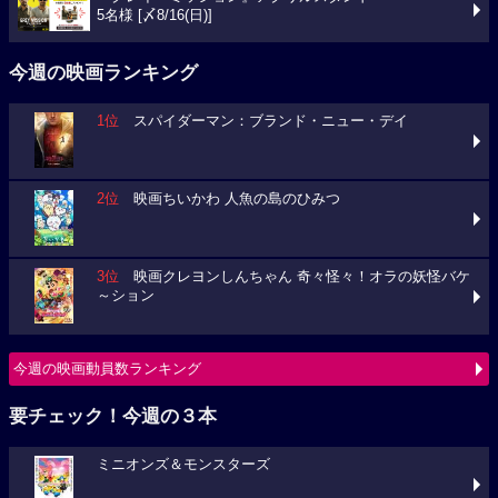
5名様 [〆8/16(日)]
今週の映画ランキング
1位
スパイダーマン：ブランド・ニュー・デイ
2位
映画ちいかわ 人魚の島のひみつ
3位
映画クレヨンしんちゃん 奇々怪々！オラの妖怪バケ
～ション
今週の映画動員数ランキング
要チェック！今週の３本
ミニオンズ＆モンスターズ