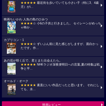
★★★★★
最近街を歩いていても小さい子（特に3、4歳
児）がi...
映画ちいかわ 人魚の島のひみつ
★★★★
☆ 小6の子供と行きました。 セイレーンがめっち
ゃ怖か...
カプリコン・1
★★★★
☆ ずいぶん前に見た感じがしますが、面白かっ
たです。作...
あの花が咲く丘で、君とまた出会えたら。
★★★★★
NHKラジオ深夜便明日への言葉,夏の特集は戦
争と平...
オールド・オーク
★★★★★
素直にいい作品だったと思います。 それにし
ても、永...
映画レビュー