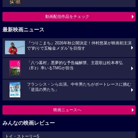
動画配信作品をチェック
最新映画ニュース
『つりこまち』2026年秋公開決定！仲村悠菜が映画初主演
で“釣りで五輪金メダル”を目指す
「八つ墓村」悪夢的な予告編解禁、主題歌は松本孝弘
（B’z）率いるTMGが担当
フランシス・ンら出演。中年男たちがボートレースに挑む
「逆流の男たち」
映画ニュースへ
みんなの映画レビュー
トイ・ストーリー5