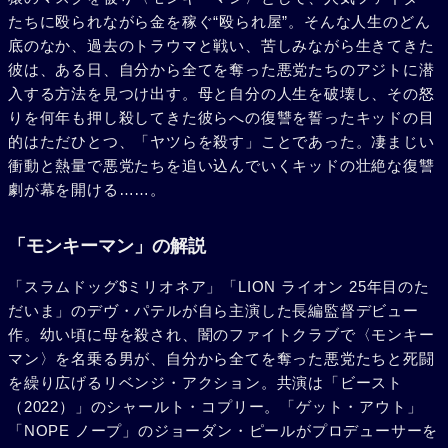
たちに殴られながら金を稼ぐ“殴られ屋”。そんな人生のどん
底のなか、過去のトラウマと戦い、苦しみながら生きてきた
彼は、ある日、自分から全てを奪った悪党たちのアジトに潜
入する方法を見つけ出す。母と自分の人生を破壊し、その怒
りを何年も押し殺してきた彼らへの復讐を誓ったキッドの目
的はただひとつ、「ヤツらを殺す」ことであった。凄まじい
衝動と熱量で悪党たちを追い込んでいくキッドの壮絶な復讐
劇が幕を開ける……。
「モンキーマン」の解説
「スラムドッグ$ミリオネア」「LION ライオン 25年目のた
だいま」のデヴ・パテルが自ら主演した長編監督デビュー
作。幼い頃に母を殺され、闇のファイトクラブで〈モンキー
マン〉を名乗る男が、自分から全てを奪った悪党たちと死闘
を繰り広げるリベンジ・アクション。共演は「ビースト
（2022）」のシャールト・コプリー。「ゲット・アウト」
「NOPE ノープ」のジョーダン・ピールがプロデューサーを