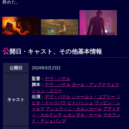
務めた。
公
開日・キャスト、その他基本情報
公開日
2024年8月23日
監督
：
デヴ・パテル
脚本
：
デヴ・パテル
ポール・アングナウェラ
ジョン・コリー
出演
：
デヴ・パテル
シャールト・コプリー
ソ
キャスト
ビタ・ドゥリパラ
ピトバッシュ
ヴィピン・シ
ャルマ
アシュウィニ・カルシカール
アディテ
ィ・カルクンテ
シカンダル・ケール
マカラン
ド・デシュパンデ