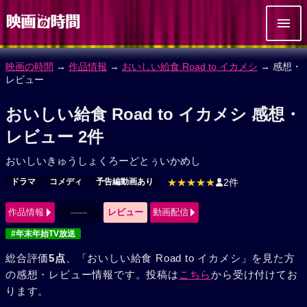
映画の時間
→
作品情報
→
おいしい給食 Road to イカメシ
→ 感想・
レビュー
おいしい給食 Road to イカメシ 感想・
レビュー 2件
おいしいきゅうしょくろーどとぅいかめし
ドラマ
コメディ
予告編動画あり
★★★★★
2件
作品情報
------
レビュー
動画配信
#年末年始TV放送
総合評価
5点
、「おいしい給食 Road to イカメシ」を見た方
の感想・レビュー情報です。投稿は
こちら
から受け付けてお
ります。