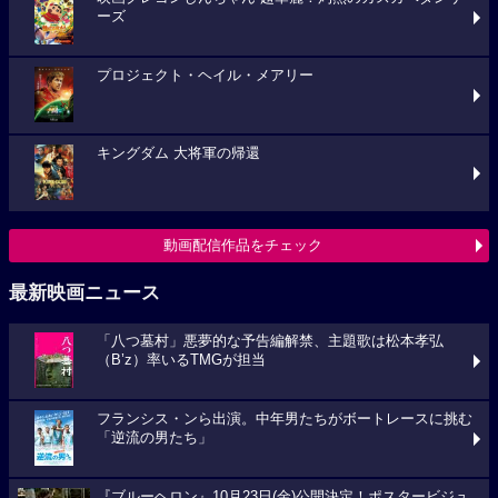
ーズ
プロジェクト・ヘイル・メアリー
キングダム 大将軍の帰還
動画配信作品をチェック
最新映画ニュース
「八つ墓村」悪夢的な予告編解禁、主題歌は松本孝弘
（B’z）率いるTMGが担当
フランシス・ンら出演。中年男たちがボートレースに挑む
「逆流の男たち」
『ブルーヘロン』10月23日(金)公開決定！ポスタービジュ