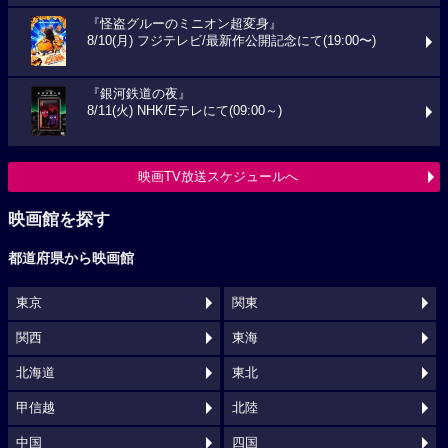
『怪盗グルーのミニオン超変身』
8/10(月) フジテレビ/最新作公開記念にて(19:00〜)
『銀河鉄道の夜』
8/11(火) NHK/Eテレにて(09:00～)
映画TV放送スケジュールへ
映画館を探す
都道府県から映画館
東京
関東
関西
東海
北海道
東北
甲信越
北陸
中国
四国