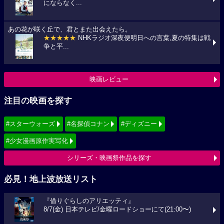
にならなく...
あの花が咲く丘で、君とまた出会えたら。
★★★★★
NHKラジオ深夜便明日への言葉,夏の特集は戦
争と平...
映画レビュー
注目の映画を探す
#スターウォーズ
#名探偵コナン
#ディズニー
#少女漫画原作実写化
シリーズ・映画祭作品を探す
必見！地上波放送リスト
『借りぐらしのアリエッティ』
8/7(金) 日本テレビ/金曜ロードショーにて(21:00〜)