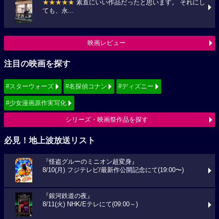
★★★★★
素直にいい作品だったと思います。 それにし
ても、永...
映画レビュー
注目の映画を探す
#スターウォーズ
#名探偵コナン
#ディズニー
#少女漫画原作実写化
シリーズ・映画祭作品を探す
必見！地上波放送リスト
『怪盗グルーのミニオン超変身』
8/10(月) フジテレビ/最新作公開記念にて(19:00〜)
『銀河鉄道の夜』
8/11(火) NHK/Eテレにて(09:00～)