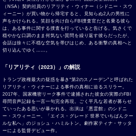
（NSA）契約社員のリアリティ・ウィナー（シドニー・スウ
ィーニー）が買い物から帰宅すると、見知らぬ2人の男性に
声をかけられる。笑顔を向け自らFBI捜査官だと名乗る彼ら
は、ある事件に関する捜査を行っていると告げる。気さくで
穏やかな口調のまま何気ない質問を繰り返す彼らだったが、
会話は徐々に不穏な空気を帯びはじめ、ある衝撃の真相へと
切り込んでゆく……。
「リアリティ（2023）」の解説
トランプ政権最大の疑惑を暴き“第2のスノーデン”と呼ばれた
リアリティ・ウィナーによる事件の真相に迫るスリラー。
2017年、国家機密リーク事件で逮捕された彼女の実際のFBI
尋問音声記録を一言一句完全再現。ごく平凡な若者が募らせ
ていったある思いが暴かれる。出演は「悪霊館」のシドニ
ー・スウィーニー、「エイス・グレード 世界でいちばんクー
ルな私へ」のジョシュ・ハミルトン。劇作家ティナ・サッタ
ーによる監督デビュー作。