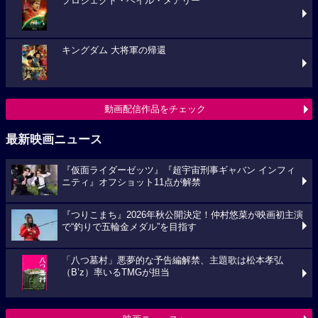
プロジェクト・ヘイル・メアリー
キングダム 大将軍の帰還
動画配信作品をチェック
最新映画ニュース
『仮面ライダーゼッツ』『超宇宙刑事ギャバン インフィ
ニティ』オフショット11点が解禁
『つりこまち』2026年秋公開決定！仲村悠菜が映画初主演
で“釣りで五輪金メダル”を目指す
「八つ墓村」悪夢的な予告編解禁、主題歌は松本孝弘
（B’z）率いるTMGが担当