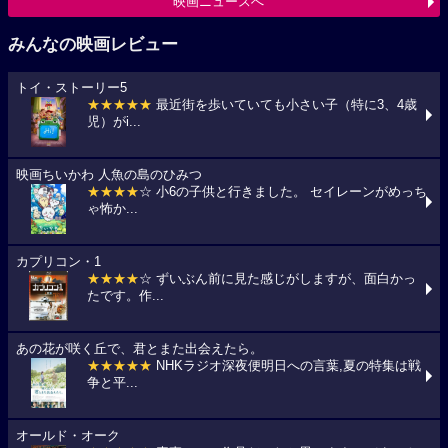
映画ニュースへ
みんなの映画レビュー
トイ・ストーリー5
★★★★★
最近街を歩いていても小さい子（特に3、4歳
児）がi...
映画ちいかわ 人魚の島のひみつ
★★★★
☆ 小6の子供と行きました。 セイレーンがめっち
ゃ怖か...
カプリコン・1
★★★★
☆ ずいぶん前に見た感じがしますが、面白かっ
たです。作...
あの花が咲く丘で、君とまた出会えたら。
★★★★★
NHKラジオ深夜便明日への言葉,夏の特集は戦
争と平...
オールド・オーク