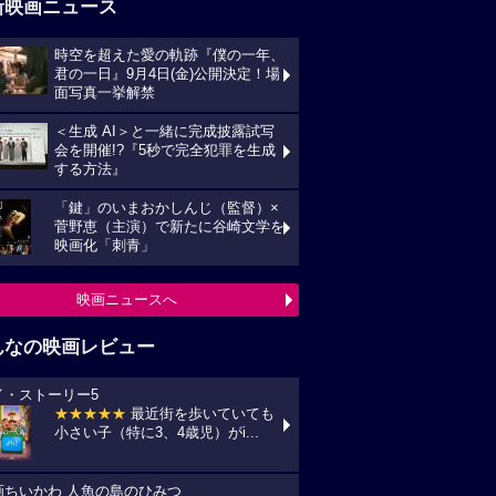
新映画ニュース
時空を超えた愛の軌跡『僕の一年、
君の一日』9月4日(金)公開決定！場
面写真一挙解禁
＜生成 AI＞と一緒に完成披露試写
会を開催!?『5秒で完全犯罪を生成
する方法』
「鍵」のいまおかしんじ（監督）×
菅野恵（主演）で新たに谷崎文学を
映画化「刺青」
映画ニュースへ
んなの映画レビュー
イ・ストーリー5
★★★★★
最近街を歩いていても
小さい子（特に3、4歳児）がi...
画ちいかわ 人魚の島のひみつ