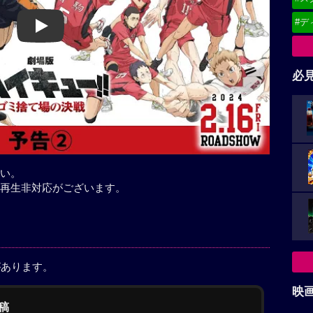
#デ
Play
必
い。
再生非対応がございます。
があります。
映
稿