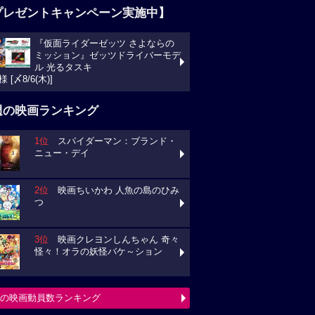
プレゼントキャンペーン実施中】
『仮面ライダーゼッツ さよならの
ミッション』ゼッツドライバーモデ
ル 光るタスキ
様 [〆8/6(木)]
週の映画ランキング
1位
スパイダーマン：ブランド・
ニュー・デイ
2位
映画ちいかわ 人魚の島のひみ
つ
3位
映画クレヨンしんちゃん 奇々
怪々！オラの妖怪バケ～ション
の映画動員数ランキング