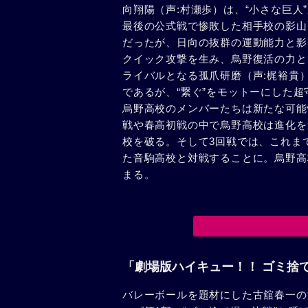
向翔陽（声:村瀬歩）は、“小さな巨
最後の公式戦で惨敗した相手校の影山
だったが、日向の抜群の運動能力と影
クイック攻撃を生み、烏野復活の力と
ライバルとなる孤爪研磨（声:梶裕貴
であるが、“繋ぐ”をモットーにした
烏野高校のメンバーたちは新たな可能
戦や春高初戦の中で烏野高校は進化を
校を破る。そして3回戦では、これま
た音駒高校と対戦することに。烏野高
まる。
「劇場版ハイキュー！！ ゴミ捨
バレーボールを題材にした古舘春一の漫