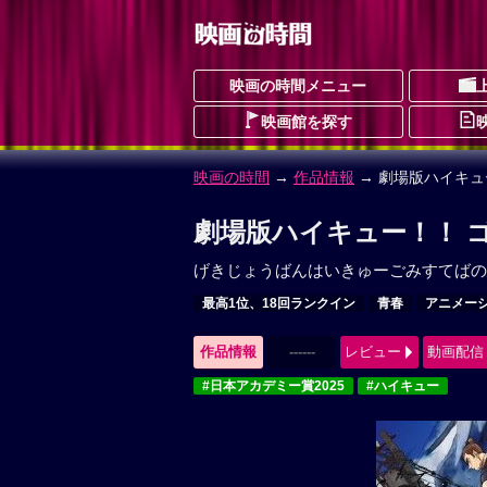
映画の時間メニュー
映画館を探す
映画の時間
→
作品情報
→ 劇場版ハイキュ
劇場版ハイキュー！！ 
げきじょうばんはいきゅーごみすてばの
最高1位、18回ランクイン
青春
アニメー
作品情報
------
レビュー
動画配信
#日本アカデミー賞2025
#ハイキュー