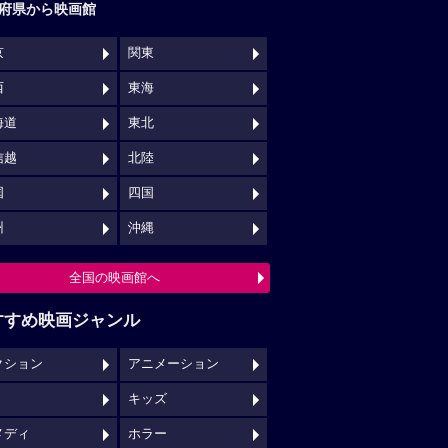
府県から映画館
京
関東
西
東海
海道
東北
信越
北陸
国
四国
州
沖縄
全国の映画館へ
すすめ映画ジャンル
クション
アニメーション
キッズ
メディ
ホラー