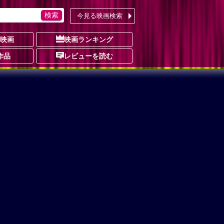
今見る映画検索
の映画
映画ランキング
作品
レビューを読む