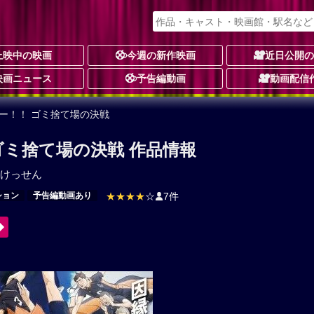
上映中の映画
今週の新作映画
近日公開
映画ニュース
予告編動画
動画配信
ー！！ ゴミ捨て場の決戦
ゴミ捨て場の決戦 作品情報
けっせん
ション
予告編動画あり
★★★★
☆
7件