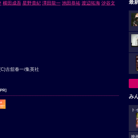
最
史
横田成吾
星野貴紀
澤田龍一
池田恭祐
渡辺拓海
汐谷文
(C)古舘春一/集英社
[PR]
み
ト
映