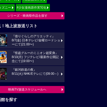
ィズニー
#少女漫画原作実写化
シリーズ・映画祭作品を探す
見！地上波放送リスト
『借りぐらしのアリエッティ』
8/7(金) 日本テレビ/金曜ロードショ
ーにて(21:00〜)
『怪盗グルーのミニオン超変身』
8/10(月) フジテレビ/最新作公開記
念にて(19:00〜)
『銀河鉄道の夜』
8/11(火) NHK/Eテレにて(09:00～)
映画TV放送スケジュールへ
画館を探す