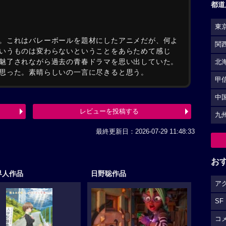
都道
東
。これはバレーボールを題材にしたアニメだが、何よ
関
いうものは変わらないということをあらためて感じ
魅了されながら過去の青春ドラマを思い出していた。
北
思った。素晴らしいの一言に尽きると思う。
甲
中
レビューを投稿する
九
最終更新日：2026-07-29 11:48:33
お
界人作品
日野聡作品
ア
SF
コ