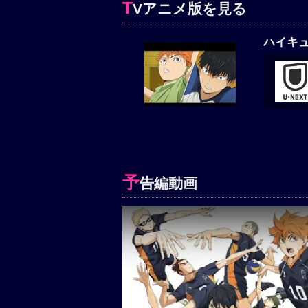
T
Vアニメ版を見る
ハイキュ
予
告編動画