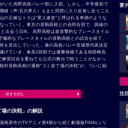
人”がいた烏野高校バレー部に入部。しかし、中学最初で
要
飛雄（声:石川界人）もまた同部に入り反発し合う二人
山の正確なトスは“変人速攻”と呼ばれる奇跡のような
なっていく。東京の音駒高校との合同合宿で、因縁の
）と出会う日向。烏野高校は超攻撃的なプレースタイル
超守備的なプレースタイルの音駒高校との試合を経て、
性を見出していった。春の高校バレー宮城県代表決定
遂げていき、春高2回戦では優勝候補である稲荷崎高
で練習試合を重ねても公式の舞台で戦うことがなかっ
校対音駒高校の通称“ゴミ捨て場の決戦”が、ついに始
注
続きを読む
て場の決戦」の解説
画原作のTVアニメ第4期から続く劇場版FINALシリ