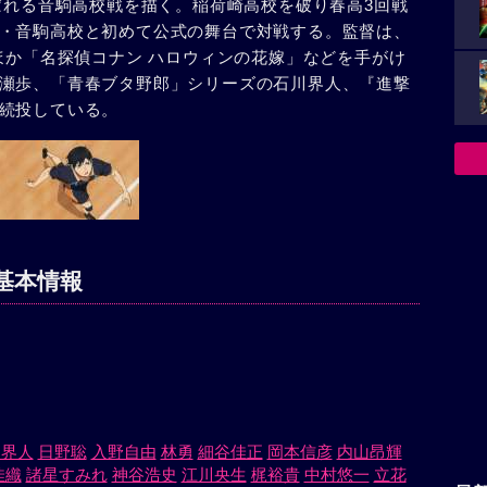
呼ばれる音駒高校戦を描く。稲荷崎高校を破り春高3回戦
・音駒高校と初めて公式の舞台で対戦する。監督は、
ほか「名探偵コナン ハロウィンの花嫁」などを手がけ
瀬歩、「青春ブタ野郎」シリーズの石川界人、『進撃
続投している。
基本情報
川界人
日野聡
入野自由
林勇
細谷佳正
岡本信彦
内山昂輝
佳織
諸星すみれ
神谷浩史
江川央生
梶裕貴
中村悠一
立花