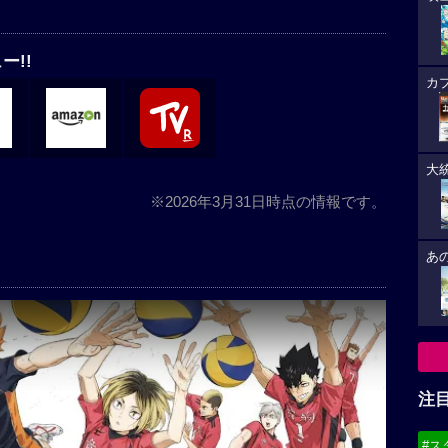
ー!!
カ
大
※2026年3月31日時点の情報です。
あ
注
#ス