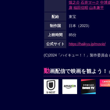
慎之介
石井マーク
中博
康
福田信昭
山本兼平
配給
東宝
制作国
日本（2023）
上映時間
85分
公式サイト
https://haikyu.jp/movie/
(C)2024「ハイキュー！！」製作委員会 
動
画配信で映画を観よう！