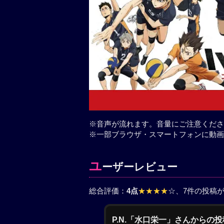
※音声が流れます。音量にご注意くださ
※一部ブラウザ・スマートフォンに動画
ユ
ーザーレビュー
総合評価：
4点
★★★★
☆
、7件の投稿
P.N.「水口栄一」さんからの投