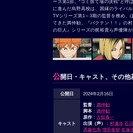
ーズ第1部。“ゴミ捨て場の決戦”と
に進んだ烏野高校は、因縁のライバル
TVシリーズ第1～3期の監督を務め、
てきた満仲勧。『バクテン！！』の村
の巨人』シリーズの梶裕貴ら声優陣が
公
開日・キャスト、その他
公開日
2024年2月16日
監督
：
満仲勧
脚本
：
満仲勧
原作
：
古舘春一
キャスト
出演（声）
：
村瀬歩
石
斉藤壮馬
増田俊樹
名塚