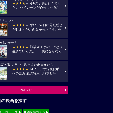
★★★★
☆ 小6の子供と行きまし
た。 セイレーンがめっちゃ怖か...
プリコン・1
★★★★
☆ ずいぶん前に見た感じ
がしますが、面白かったです。作...
統領のケーキ
★★★★★
戦禍や圧政の中でどう
生きていくのか、下劣にならなく...
の花が咲く丘で、君とまた出会えたら。
★★★★★
NHKラジオ深夜便明日
への言葉,夏の特集は戦争と平...
映画レビュー
目の映画を探す
ターウォーズ
#名探偵コナン