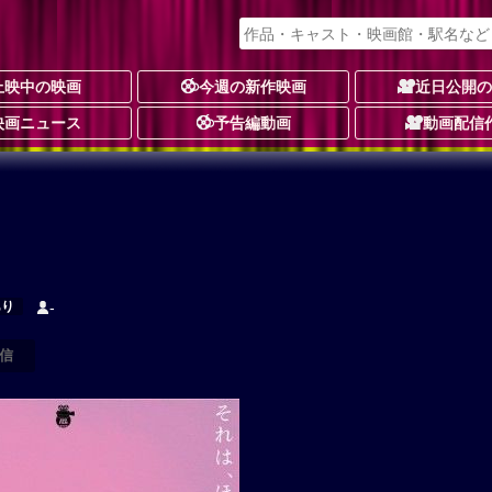
上映中の映画
今週の新作映画
近日公開
映画ニュース
予告編動画
動画配信
あり
-
信