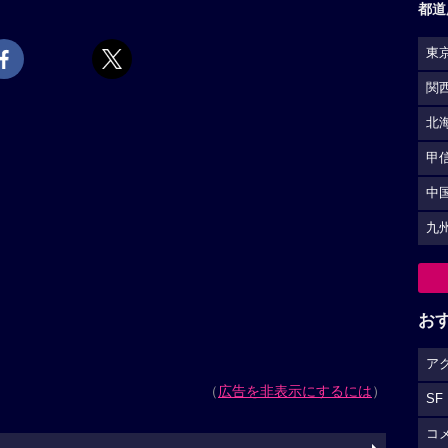
都道
東
関
北
甲
中
九
お
ア
（
広告を非表示にするには
）
SF
コ