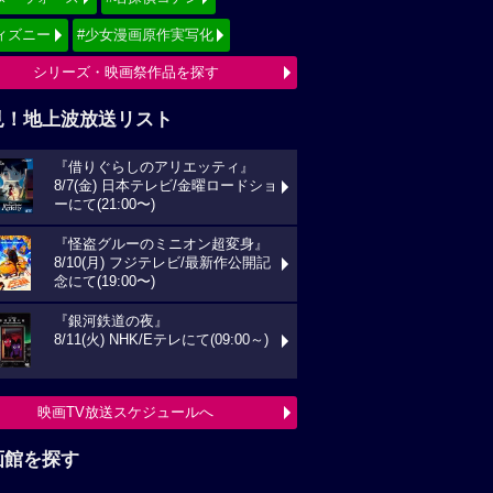
ィズニー
#少女漫画原作実写化
シリーズ・映画祭作品を探す
見！地上波放送リスト
『借りぐらしのアリエッティ』
8/7(金) 日本テレビ/金曜ロードショ
ーにて(21:00〜)
『怪盗グルーのミニオン超変身』
8/10(月) フジテレビ/最新作公開記
念にて(19:00〜)
『銀河鉄道の夜』
8/11(火) NHK/Eテレにて(09:00～)
映画TV放送スケジュールへ
画館を探す