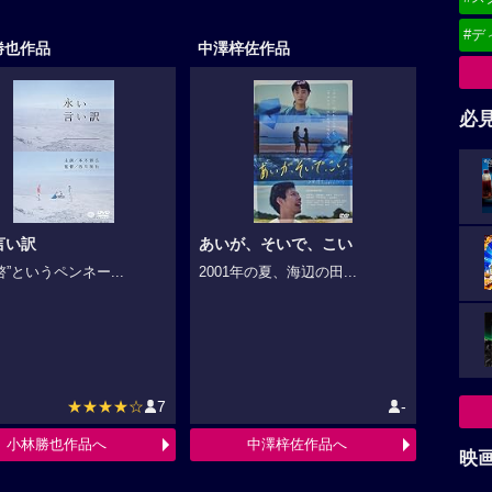
#デ
勝也作品
中澤梓佐作品
必
言い訳
あいが、そいで、こい
啓”というペンネー...
2001年の夏、海辺の田...
★★★★☆
7
-
小林勝也作品へ
中澤梓佐作品へ
映