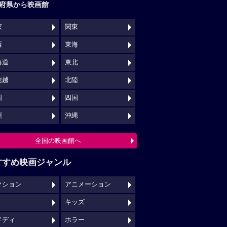
府県から映画館
京
関東
西
東海
海道
東北
信越
北陸
国
四国
州
沖縄
全国の映画館へ
すすめ映画ジャンル
クション
アニメーション
キッズ
メディ
ホラー