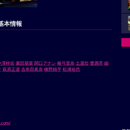
基本情報
中澤梓佐
廣田朋菜
関口アナン
椿弓里奈
土屋壮
豊満亮
細
ナ
萩原正道
吉牟田眞奈
橋野純平
松浦祐也
e.com/