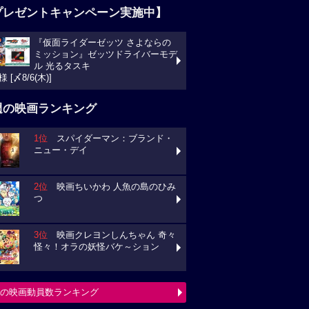
プレゼントキャンペーン実施中】
『仮面ライダーゼッツ さよならの
ミッション』ゼッツドライバーモデ
ル 光るタスキ
様 [〆8/6(木)]
週の映画ランキング
1位
スパイダーマン：ブランド・
ニュー・デイ
2位
映画ちいかわ 人魚の島のひみ
つ
3位
映画クレヨンしんちゃん 奇々
怪々！オラの妖怪バケ～ション
の映画動員数ランキング