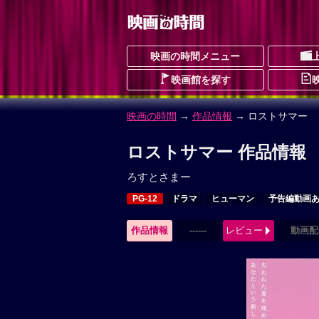
映画の時間メニュー
映画館を探す
映画の時間
→
作品情報
→ ロストサマー
ロストサマー 作品情報
ろすとさまー
PG-12
ドラマ
ヒューマン
予告編動画
作品情報
------
レビュー
動画配