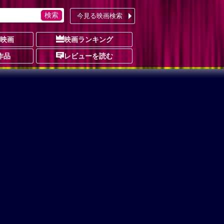
今見る映画検索
の映画
映画ランキング
作品
レビューを読む