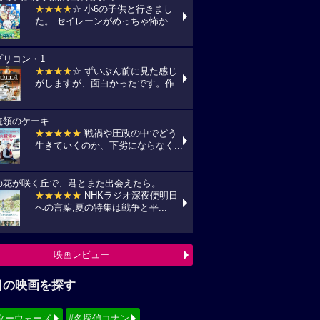
★★★★
☆ 小6の子供と行きまし
た。 セイレーンがめっちゃ怖か...
プリコン・1
★★★★
☆ ずいぶん前に見た感じ
がしますが、面白かったです。作...
統領のケーキ
★★★★★
戦禍や圧政の中でどう
生きていくのか、下劣にならなく...
の花が咲く丘で、君とまた出会えたら。
★★★★★
NHKラジオ深夜便明日
への言葉,夏の特集は戦争と平...
映画レビュー
目の映画を探す
ターウォーズ
#名探偵コナン