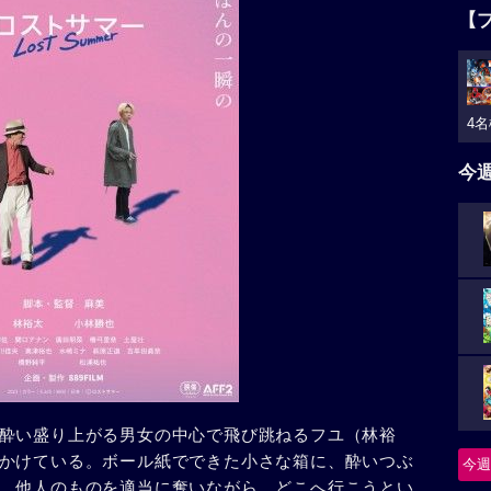
【
4名
今
酔い盛り上がる男女の中心で飛び跳ねるフユ（林裕
かけている。ボール紙でできた小さな箱に、酔いつぶ
今週
。他人のものを適当に奪いながら、どこへ行こうとい