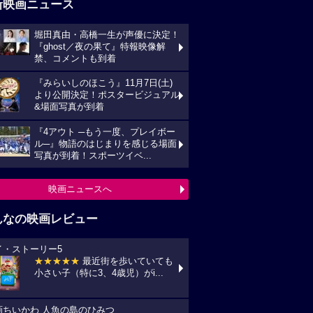
新映画ニュース
堀田真由・高橋一生が声優に決定！
『ghost／夜の果て』特報映像解
禁、コメントも到着
『みらいしのほこう』11月7日(土)
より公開決定！ポスタービジュアル
&場面写真が到着
『4アウト ─もう一度、プレイボー
ル─』物語のはじまりを感じる場面
写真が到着！スポーツイベ...
映画ニュースへ
んなの映画レビュー
イ・ストーリー5
★★★★★
最近街を歩いていても
小さい子（特に3、4歳児）がi...
画ちいかわ 人魚の島のひみつ