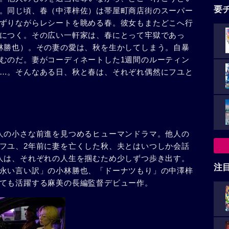
要
。同じ頃、春（中澤梓佐）は帯屋町商店街のスーパー
ずりながらレシートを眺める春。彼女もまたどこへ行
につく。その広い一軒家は、春にとって牢獄であっ
林勝也）。その妻の愛は、秋を生かしてしまう。自暴
むのだ。妻がコーディネートした1週間のルーティン
…。そんなある日、秋と春は、それぞれ偶然にフユと
人の小さな前進を見つめるヒューマンドラマ。他人の
フユ、2年前に妻を亡くした秋、夫とはいつしか会話
人は、それぞれの人生を掴むため少しずつ歩き出す。
注
永い言い訳」の小林勝也、「ドーナツもり」の中澤梓
ても活躍する麻美の長編監督デビュー作。