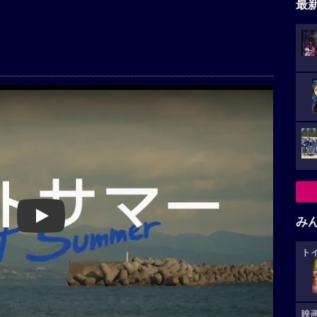
最
み
Play
ト
映