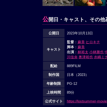
公
開日・キャスト、その他
公開日
2023年10月13日
監督
：
麻美
ヒロキチ
脚本
：
麻美
キャスト
出演
：
林裕太
小林勝也
川佳央
奥津裕也
水嶋ミ
配給
889FILM
制作国
日本（2023）
年齢制限
PG-12
上映時間
89分
公式サイト
https://lostsummer-movi