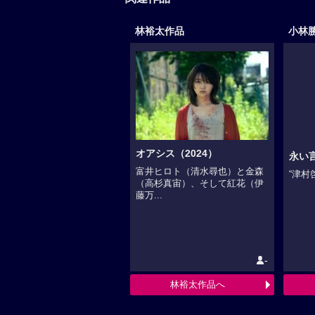
林裕太作品
小林
オアシス（2024）
永い
富井ヒロト（清水尋也）と金森
“津村
（高杉真宙）、そして紅花（伊
藤万...
-
林裕太作品へ