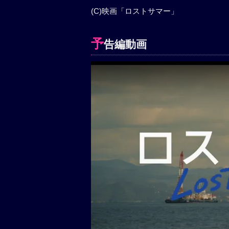
(C)映画「ロストサマー」
予
告編動画