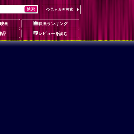
今見る映画検索
の映画
映画ランキング
作品
レビューを読む