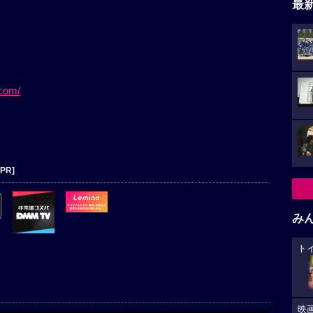
最
.com/
[PR]
み
ト
映