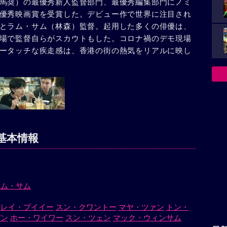
馬奨）の最優秀新人監督部門、最優秀編集部門にノミ
優秀映画賞を受賞した。デビュー作で世界に注目され
とラム・サム（林森）監督。起用した多くの俳優は、
場で監督自らがスカウトもした。コロナ禍のデモ現場
ータッチな疾走感は、香港の街の熱気をリアルに映し
基本情報
ラム・サム
レイ・プイイー
スン・クワントー
マヤ・ツァン
トン・
パン
ホー・ワイワー
スン・ツェン
マック・ウィンサム