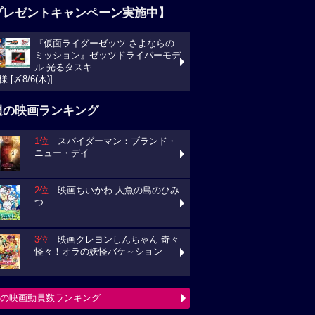
プレゼントキャンペーン実施中】
『仮面ライダーゼッツ さよならの
ミッション』ゼッツドライバーモデ
ル 光るタスキ
様 [〆8/6(木)]
週の映画ランキング
1位
スパイダーマン：ブランド・
ニュー・デイ
2位
映画ちいかわ 人魚の島のひみ
つ
3位
映画クレヨンしんちゃん 奇々
怪々！オラの妖怪バケ～ション
の映画動員数ランキング