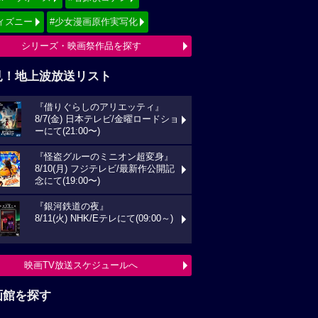
ィズニー
#少女漫画原作実写化
シリーズ・映画祭作品を探す
見！地上波放送リスト
『借りぐらしのアリエッティ』
8/7(金) 日本テレビ/金曜ロードショ
ーにて(21:00〜)
『怪盗グルーのミニオン超変身』
8/10(月) フジテレビ/最新作公開記
念にて(19:00〜)
『銀河鉄道の夜』
8/11(火) NHK/Eテレにて(09:00～)
映画TV放送スケジュールへ
画館を探す