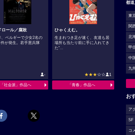
都道
東
関
ドロール／腐敗
ひゃくえむ。
北
5年、ベルギーで少女2名の
生まれつき足が速く、友達も居
事件が発生。若手憲兵隊
場所も当たり前に手に入れてき
甲
た“...
中
九
-
★★★
☆☆
1
「社会派」作品へ
「青春」作品へ
お
ア
SF
コ