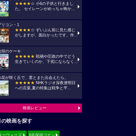
★★★★
☆ 小6の子供と行きまし
た。 セイレーンがめっちゃ怖か...
プリコン・1
★★★★
☆ ずいぶん前に見た感じ
がしますが、面白かったです。作...
統領のケーキ
★★★★★
戦禍や圧政の中でどう
生きていくのか、下劣にならなく...
の花が咲く丘で、君とまた出会えたら。
★★★★★
NHKラジオ深夜便明日
への言葉,夏の特集は戦争と平...
映画レビュー
目の映画を探す
ターウォーズ
#名探偵コナン