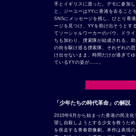
手とイギリスに渡った。デモに参加し
と、ジーユーはYYに香港を去ること
SNSにメッセージを残し、ひとり香港
ージを見つけ、YYを助け出そうとす
てソーシャルワーカーのバウ、ドライ
ちも加わり、捜索隊が結成される。助
の街を駆け巡る捜索隊。それぞれの思
け出せないまま、時間だけが過ぎてゆ
ているYYの姿が……。
「少年たちの時代革命」の解説
2019年6月から始まった香港の民主
望し自殺しようとする少女を救うため
を疾走する青春群像劇。本作は表現の