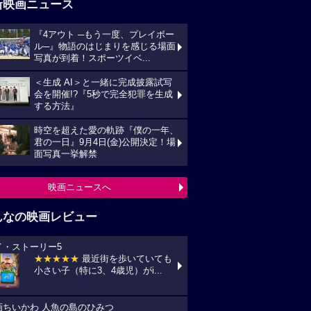
新映画ニュース
『4アウト ─もう一度、プレイボー
ル─』物語のはじまりを感じる場面
写真が到着！スポーツイベ...
＜生成 AI＞と一緒に完成披露試写
会を開催!?『5秒で完全犯罪を生成
する方法』
時空を超えた愛の軌跡『僕の一年、
君の一日』9月4日(金)公開決定！場
面写真一挙解禁
映画ニュースへ
んなの映画レビュー
イ・ストーリー5
★★★★★
最近街を歩いていても
小さい子（特に3、4歳児）がi...
画ちいかわ 人魚の島のひみつ