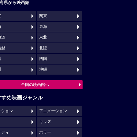
府県から映画館
京
関東
西
東海
海道
東北
信越
北陸
国
四国
州
沖縄
全国の映画館へ
すすめ映画ジャンル
クション
アニメーション
キッズ
メディ
ホラー