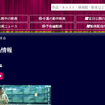
上映中の映画
今週の新作映画
近日公開
映画ニュース
予告編動画
動画配信
革命
品情報
-