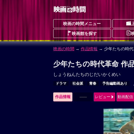
映画の時間メニュー
映画館を探す
映画の時間
→
作品情報
→ 少年たちの時代
少年たちの時代革命 作
しょうねんたちのじだいかくめい
ドラマ
社会派
青春
予告編動画あり
作品情報
------
レビュー
動画配信