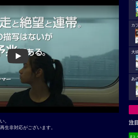
カ
大
Play
あ
い。
注
再生非対応がございます。
#ス