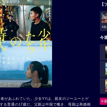
【
4名
今
若者があふれていた。少女YYは、親友のジーユーとゲ
今週
する普通の17歳だ。父親は中国で働き、母親は再婚相