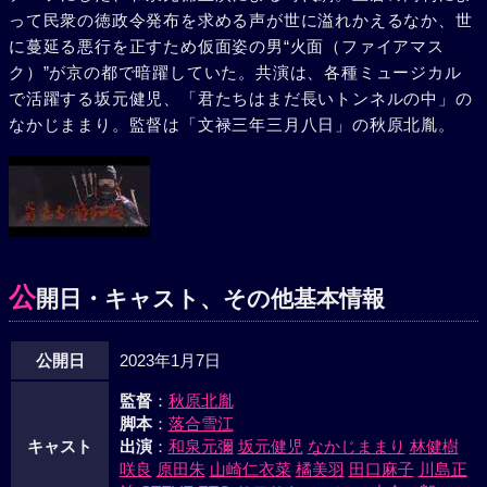
って民衆の徳政令発布を求める声が世に溢れかえるなか、世
た。そんななか、今世を、火面を、正義を捨てるに至った持
に蔓延る悪行を正すため仮面姿の男“火面（ファイアマス
春が再び立ち上がる……。
ク）”が京の都で暗躍していた。共演は、各種ミュージカル
で活躍する坂元健児、「君たちはまだ長いトンネルの中」の
なかじままり。監督は「文禄三年三月八日」の秋原北胤。
公
開日・キャスト、その他基本情報
公開日
2023年1月7日
監督
：
秋原北胤
脚本
：
落合雪江
キャスト
出演
：
和泉元彌
坂元健児
なかじままり
林健樹
咲良
原田朱
山崎仁衣菜
橘美羽
田口麻子
川島正