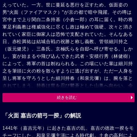
えっていた。一方、世に蔓延る悪行を正すため、仮面姿の
男“火面（ファイアマスク）”が京の都で暗中飛躍。その噂は
宮中まで上り関白二条持基（小倉一郎）の耳に届く。時の将
軍足利義教は権威強化に尽くし政は極めて強硬、次々と消さ
れていく家臣に御家人は恐怖で支配されていた。そんなある
日、赤松満祐は結城合戦の祝勝と称し義教、管領細川持之
（坂元健児）、三条氏、京極氏らを自邸へ呼び寄せる。しか
し、宴が始まるや飛び込んできた武者・安積行秀（林健樹）
によって、将軍の首は刎ねられる。この場にいた輩は細川持
之を筆頭に火の粉を散らすように逃げ出すが、ただ一人身を
呈し将軍を守ろうとした細川持春（和泉元彌）は、腕を落と
されてしまう。持春は世を忍び鬱蒼とした山奥へ向かい、今
生の暇乞いを告げるのだった。目の見えぬ十声房（スティー
続きを読む
ブ・エトウ）が持春を介抱するなか、民衆の苦しみと怒りは
一縷の望みをかけた徳政令発布の一揆へと向かう。一方、土
倉の金光長寿郎（川島正治）に雇われた輩たちは、若い女を
「火面 嘉吉の箭弓一揆」の解説
置屋へと売りつけ、長寿郎の妻・ぎん（なかじままり）らに
1441年（嘉吉元年）に起きた嘉吉の乱、嘉吉の徳政一揆をモ
よる徴収はますます厳しくなっていく。これに業を煮やした
チーフにした、和泉元彌主演による時代劇。土倉の高利によ
近江御前（咲良）は民を集め、徳政令を請願するのであっ