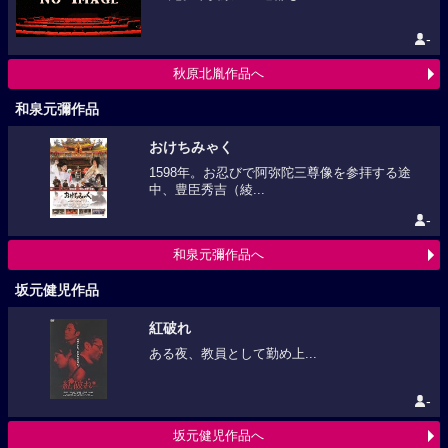
-
秋原北胤作品へ
和泉元彌作品
おけちみゃく
1598年。お忍びで阿弥陀三尊像を参拝する途
中、豊臣秀吉（綾...
-
和泉元彌作品へ
坂元健児作品
紅破れ
ある夜、教員として勤め上...
-
坂元健児作品へ