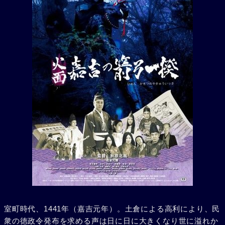
室町時代、1441年（嘉吉元年）。土倉による高利により、民
衆の徳政令発布を求める声は日に日に大きくなり世に溢れか