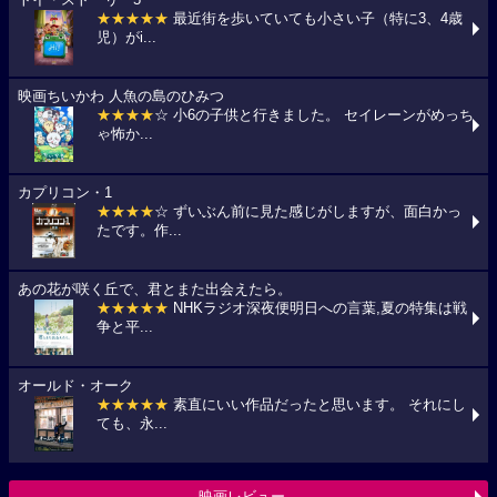
★★★★★
最近街を歩いていても小さい子（特に3、4歳
児）がi...
映画ちいかわ 人魚の島のひみつ
★★★★
☆ 小6の子供と行きました。 セイレーンがめっち
ゃ怖か...
カプリコン・1
★★★★
☆ ずいぶん前に見た感じがしますが、面白かっ
たです。作...
あの花が咲く丘で、君とまた出会えたら。
★★★★★
NHKラジオ深夜便明日への言葉,夏の特集は戦
争と平...
オールド・オーク
★★★★★
素直にいい作品だったと思います。 それにし
ても、永...
映画レビュー