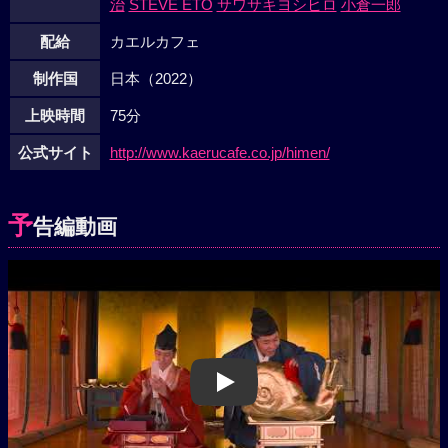
治
STEVE ETO
サワサキヨシヒロ
小倉一郎
配給
カエルカフェ
制作国
日本（2022）
上映時間
75分
公式サイト
http://www.kaerucafe.co.jp/himen/
予
告編動画
Play