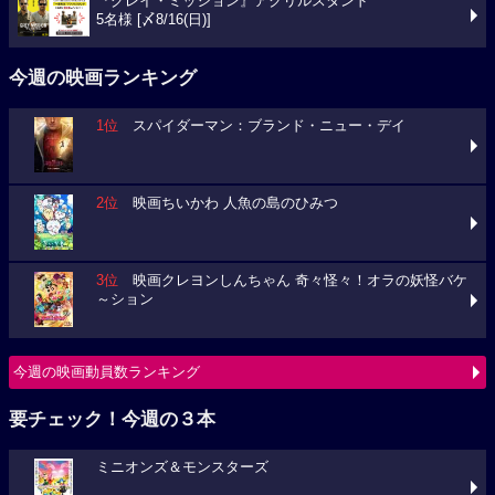
『グレイ・ミッション』アクリルスタンド
5名様 [〆8/16(日)]
今週の映画ランキング
1位
スパイダーマン：ブランド・ニュー・デイ
2位
映画ちいかわ 人魚の島のひみつ
3位
映画クレヨンしんちゃん 奇々怪々！オラの妖怪バケ
～ション
今週の映画動員数ランキング
要チェック！今週の３本
ミニオンズ＆モンスターズ