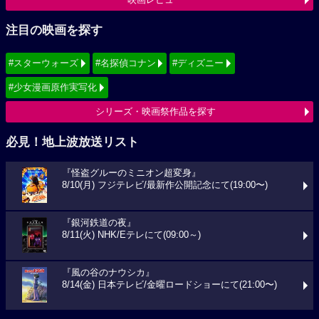
注目の映画を探す
#スターウォーズ
#名探偵コナン
#ディズニー
#少女漫画原作実写化
シリーズ・映画祭作品を探す
必見！地上波放送リスト
『怪盗グルーのミニオン超変身』
8/10(月) フジテレビ/最新作公開記念にて(19:00〜)
『銀河鉄道の夜』
8/11(火) NHK/Eテレにて(09:00～)
『風の谷のナウシカ』
8/14(金) 日本テレビ/金曜ロードショーにて(21:00〜)