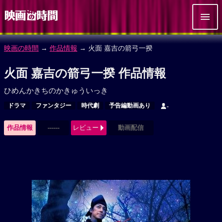
映画の時間
→
作品情報
→ 火面 嘉吉の箭弓一揆
火面 嘉吉の箭弓一揆 作品情報
ひめんかきちのかきゅういっき
ドラマ
ファンタジー
時代劇
予告編動画あり
-
作品情報
------
レビュー
動画配信