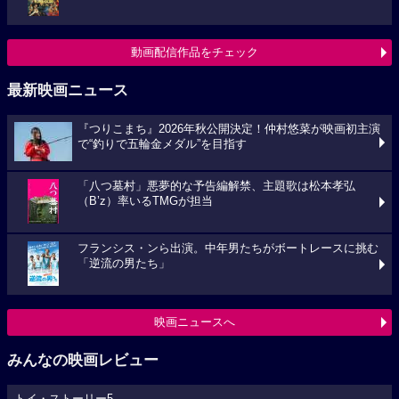
動画配信作品をチェック
最新映画ニュース
『つりこまち』2026年秋公開決定！仲村悠菜が映画初主演
で“釣りで五輪金メダル”を目指す
「八つ墓村」悪夢的な予告編解禁、主題歌は松本孝弘
（B’z）率いるTMGが担当
フランシス・ンら出演。中年男たちがボートレースに挑む
「逆流の男たち」
映画ニュースへ
みんなの映画レビュー
トイ・ストーリー5