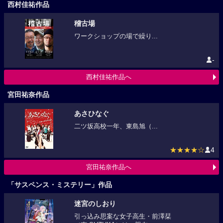
西村佳祐作品
稽古場
ワークショップの場で繰り...
-
西村佳祐作品へ
宮田祐奈作品
あさひなぐ
二ツ坂高校一年、東島旭（...
★★★★☆
4
宮田祐奈作品へ
「サスペンス・ミステリー」作品
迷宮のしおり
引っ込み思案な女子高生・前澤栞