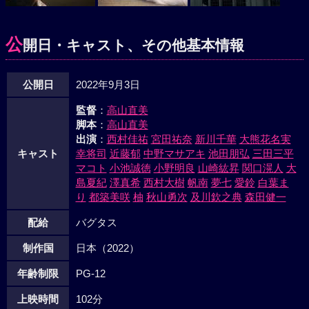
公
開日・キャスト、その他基本情報
公開日
2022年9月3日
監督
：
高山直美
脚本
：
高山直美
出演
：
西村佳祐
宮田祐奈
新川千華
大熊花名実
キャスト
幸将司
近藤郁
中野マサアキ
池田朋弘
三田三平
マコト
小池誠徳
小野明良
山崎紘昇
関口滉人
大
島夏紀
澤真希
西村大樹
帆南
夢七
愛鈴
白葉ま
り
都築美咲
柚
秋山勇次
及川欽之典
森田健一
配給
バグタス
制作国
日本（2022）
年齢制限
PG-12
上映時間
102分