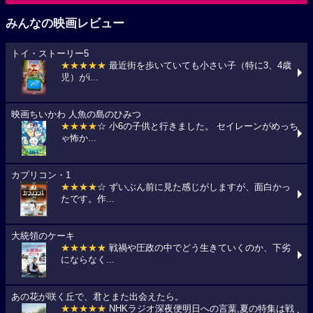
みんなの映画レビュー
トイ・ストーリー5
★★★★★
最近街を歩いていても小さい子（特に3、4歳
児）がi...
映画ちいかわ 人魚の島のひみつ
★★★★
☆ 小6の子供と行きました。 セイレーンがめっち
ゃ怖か...
カプリコン・1
★★★★
☆ ずいぶん前に見た感じがしますが、面白かっ
たです。作...
大統領のケーキ
★★★★★
戦禍や圧政の中でどう生きていくのか、下劣
にならなく...
あの花が咲く丘で、君とまた出会えたら。
★★★★★
NHKラジオ深夜便明日への言葉,夏の特集は戦