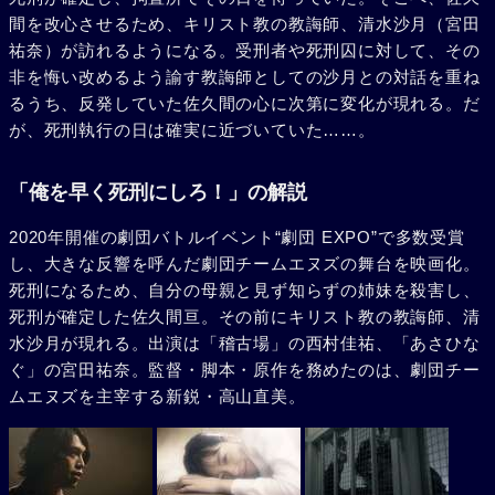
間を改心させるため、キリスト教の教誨師、清水沙月（宮田
祐奈）が訪れるようになる。受刑者や死刑囚に対して、その
非を悔い改めるよう諭す教誨師としての沙月との対話を重ね
るうち、反発していた佐久間の心に次第に変化が現れる。だ
が、死刑執行の日は確実に近づいていた……。
「俺を早く死刑にしろ！」の解説
2020年開催の劇団バトルイベント“劇団 EXPO”で多数受賞
し、大きな反響を呼んだ劇団チームエヌズの舞台を映画化。
死刑になるため、自分の母親と見ず知らずの姉妹を殺害し、
死刑が確定した佐久間亘。その前にキリスト教の教誨師、清
水沙月が現れる。出演は「稽古場」の西村佳祐、「あさひな
ぐ」の宮田祐奈。監督・脚本・原作を務めたのは、劇団チー
ムエヌズを主宰する新鋭・高山直美。