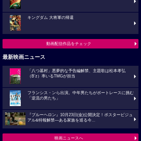
キングダム 大将軍の帰還
動画配信作品をチェック
最新映画ニュース
「八つ墓村」悪夢的な予告編解禁、主題歌は松本孝弘
（B’z）率いるTMGが担当
フランシス・ンら出演。中年男たちがボートレースに挑む
「逆流の男たち」
『ブルーヘロン』10月23日(金)公開決定！ポスタービジュ
アル&特報解禁―ある家族を巡る今...
映画ニュースへ