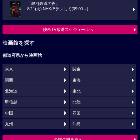
『銀河鉄道の夜』
8/11(火) NHK/Eテレにて(09:00～)
映画TV放送スケジュールへ
映画館を探す
都道府県から映画館
東京
関東
関西
東海
北海道
東北
甲信越
北陸
中国
四国
九州
沖縄
全国の映画館へ