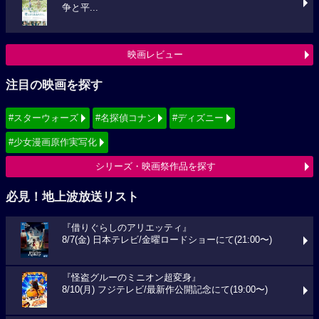
争と平...
映画レビュー
注目の映画を探す
#スターウォーズ
#名探偵コナン
#ディズニー
#少女漫画原作実写化
シリーズ・映画祭作品を探す
必見！地上波放送リスト
『借りぐらしのアリエッティ』
8/7(金) 日本テレビ/金曜ロードショーにて(21:00〜)
『怪盗グルーのミニオン超変身』
8/10(月) フジテレビ/最新作公開記念にて(19:00〜)