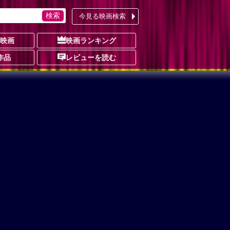
今見る映画検索
の映画
映画ランキング
作品
レビューを読む