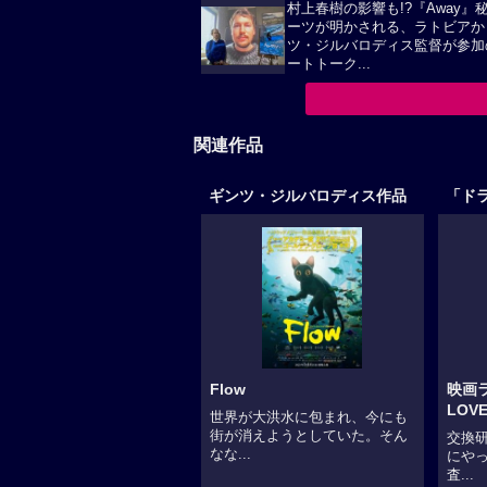
村上春樹の影響も!?『Away』
ーツが明かされる、ラトビアか
ツ・ジルバロディス監督が参加
ートトーク...
関連作品
ギンツ・ジルバロディス作品
「ド
Flow
映画ラ
LOVE
世界が大洪水に包まれ、今にも
街が消えようとしていた。そん
交換
なな...
にやっ
査...