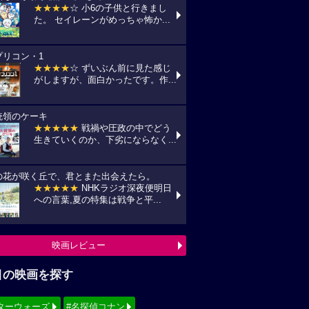
★★★★
☆ 小6の子供と行きまし
た。 セイレーンがめっちゃ怖か...
プリコン・1
★★★★
☆ ずいぶん前に見た感じ
がしますが、面白かったです。作...
統領のケーキ
★★★★★
戦禍や圧政の中でどう
生きていくのか、下劣にならなく...
の花が咲く丘で、君とまた出会えたら。
★★★★★
NHKラジオ深夜便明日
への言葉,夏の特集は戦争と平...
映画レビュー
目の映画を探す
ターウォーズ
#名探偵コナン