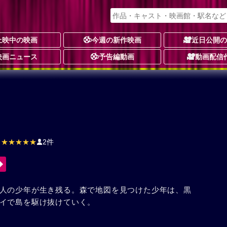
上映中の映画
今週の新作映画
近日公開
映画ニュース
予告編動画
動画配信
★★★★★
2件
人の少年が生き残る。森で地図を見つけた少年は、黒
イで島を駆け抜けていく。