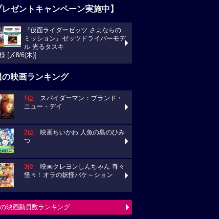
プレゼントキャンペーン実施中】
『仮面ライダーゼッツ さよならの
ミッション』ゼッツドライバーモデ
ル 光るタスキ
様 [〆8/6(木)]
週の映画ランキング
1位
スパイダーマン：ブランド・
ニュー・デイ
2位
映画ちいかわ 人魚の島のひみ
つ
3位
映画クレヨンしんちゃん 奇々
怪々！オラの妖怪バケ～ション
の映画動員数ランキング