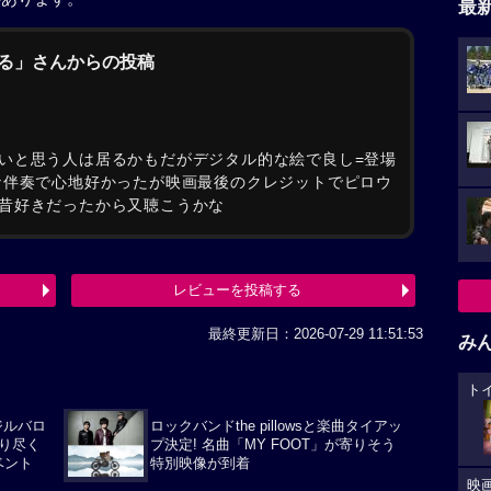
最
てる」さんからの投稿
いと思う人は居るかもだがデジタル的な絵で良し=登場
な伴奏で心地好かったが映画最後のクレジットでピロウ
昔好きだったから又聴こうかな
レビューを投稿する
最終更新日：2026-07-29 11:51:53
み
ト
ジルバロ
ロックバンドthe pillowsと楽曲タイアッ
り尽く
プ決定! 名曲「MY FOOT」が寄りそう
ベント
特別映像が到着
映