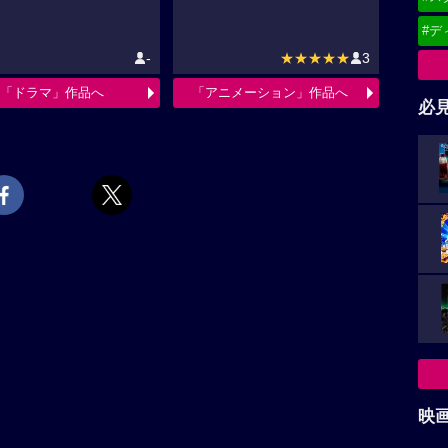
#デ
-
★★★★★
3
「ドラマ」作品へ
「アニメーション」作品へ
必
映