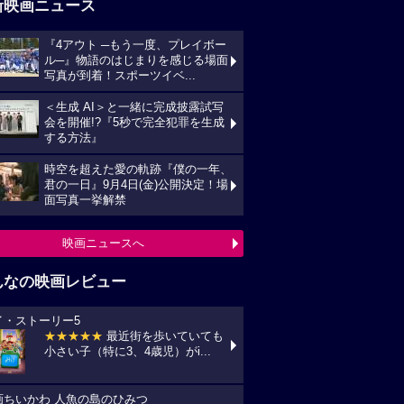
新映画ニュース
『4アウト ─もう一度、プレイボー
ル─』物語のはじまりを感じる場面
写真が到着！スポーツイベ...
＜生成 AI＞と一緒に完成披露試写
会を開催!?『5秒で完全犯罪を生成
する方法』
時空を超えた愛の軌跡『僕の一年、
君の一日』9月4日(金)公開決定！場
面写真一挙解禁
映画ニュースへ
んなの映画レビュー
イ・ストーリー5
★★★★★
最近街を歩いていても
小さい子（特に3、4歳児）がi...
画ちいかわ 人魚の島のひみつ