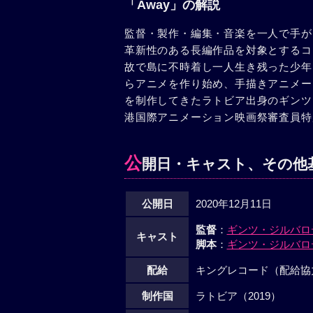
「Away」の解説
監督・製作・編集・音楽を一人で手が
革新性のある長編作品を対象とするコ
故で島に不時着し一人生き残った少年
らアニメを作り始め、手描きアニメー
を制作してきたラトビア出身のギンツ
港国際アニメーション映画祭審査員特
公
開日・キャスト、その他
公開日
2020年12月11日
監督
：
ギンツ・ジルバロ
キャスト
脚本
：
ギンツ・ジルバロ
配給
キングレコード（配給協
制作国
ラトビア（2019）