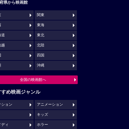
府県から映画館
京
関東
西
東海
海道
東北
信越
北陸
国
四国
州
沖縄
全国の映画館へ
すすめ映画ジャンル
クション
アニメーション
キッズ
メディ
ホラー