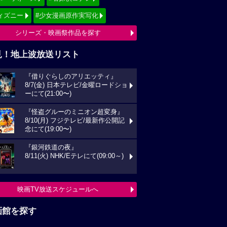
ィズニー
#少女漫画原作実写化
シリーズ・映画祭作品を探す
見！地上波放送リスト
『借りぐらしのアリエッティ』
8/7(金) 日本テレビ/金曜ロードショ
ーにて(21:00〜)
『怪盗グルーのミニオン超変身』
8/10(月) フジテレビ/最新作公開記
念にて(19:00〜)
『銀河鉄道の夜』
8/11(火) NHK/Eテレにて(09:00～)
映画TV放送スケジュールへ
画館を探す