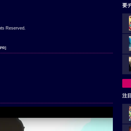
要
ts Reserved.
[PR]
注