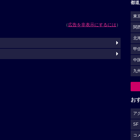
都道
東
（
広告を非表示にするには
）
関
北
甲
中
九
お
ア
SF
コ