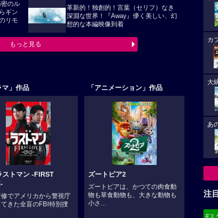
秘密のル
革新的！独創的！言葉（セリフ）なき
らギン
深淵な世界！『Away』儚く美しい、幻
のリモ
想的な本編映像到着
カ
もっと見る
大
ラマ」作品
「アニメーション」作品
あ
ストマン -FIRST
ズートピア2
-
ズートピアは、かつての肉食動
注
物も草食動物も、大きな動物も
研修でアメリカから警視庁
小さ...
てきた全盲のFBI特別捜
#ス