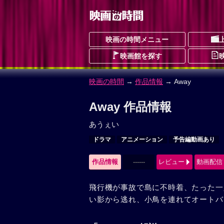
映画の時間メニュー
映画館を探す
映画の時間
→
作品情報
→ Away
Away 作品情報
あうぇい
ドラマ
アニメーション
予告編動画あり
作品情報
------
レビュー
動画配信
飛行機が事故で島に不時着、たった一
い影から逃れ、小鳥を連れてオートバ