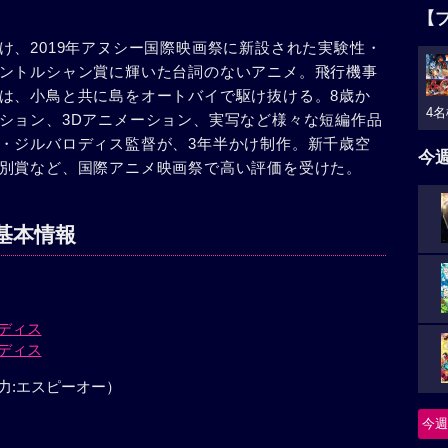
【
け、2019年アヌシー国際映画祭に新設された実験性・
ントルシャン賞に輝いた台詞のないアニメ。飛行機事
は、小鳥と共に島をオートバイで駆け抜ける。8歳か
4名
ション、3Dアニメーション、実写など様々な短編作品
・ジルバロディス監督が、3年半かけ制作。新千歳空
今
別賞など、国際アニメ映画祭で高い評価を受けた。
基本情報
ディス
ディス
力:エスピーオー）
今週