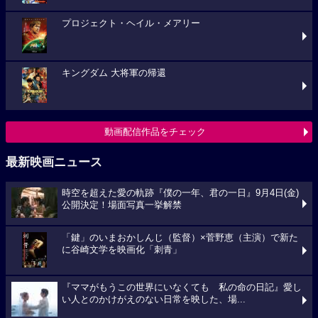
プロジェクト・ヘイル・メアリー
キングダム 大将軍の帰還
動画配信作品をチェック
最新映画ニュース
時空を超えた愛の軌跡『僕の一年、君の一日』9月4日(金)
公開決定！場面写真一挙解禁
「鍵」のいまおかしんじ（監督）×菅野恵（主演）で新た
に谷崎文学を映画化「刺青」
『ママがもうこの世界にいなくても 私の命の日記』愛し
い人とのかけがえのない日常を映した、場...