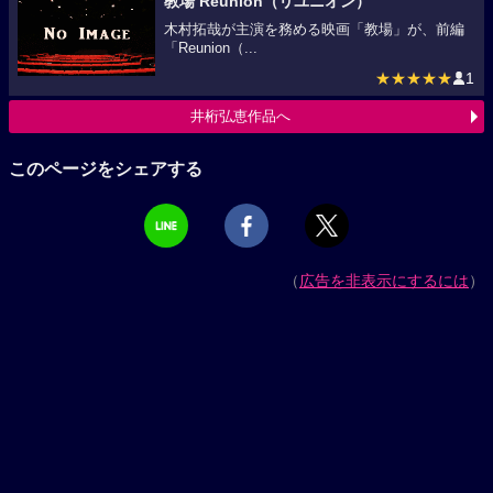
教場 Reunion（リユニオン）
木村拓哉が主演を務める映画「教場」が、前編
「Reunion（...
★★★★★
1
井桁弘恵作品へ
このページをシェアする
（
広告を非表示にするには
）