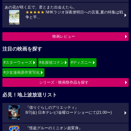
あの花が咲く丘で、君とまた出会えたら。
★★★★★
NHKラジオ深夜便明日への言葉,夏の特集は戦
争と平...
映画レビュー
注目の映画を探す
#スターウォーズ
#名探偵コナン
#ディズニー
#少女漫画原作実写化
シリーズ・映画祭作品を探す
必見！地上波放送リスト
『借りぐらしのアリエッティ』
8/7(金) 日本テレビ/金曜ロードショーにて(21:00〜)
『怪盗グルーのミニオン超変身』