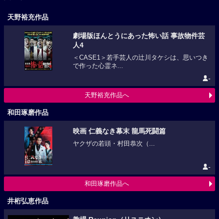
天野裕充作品
劇場版ほんとうにあった怖い話 事故物件芸
人4
＜CASE1＞若手芸人の辻川タケシは、思いつき
で作った心霊ネ...
-
天野裕充作品へ
和田琢磨作品
映画 仁義なき幕末 龍馬死闘篇
ヤクザの若頭・村田恭次（...
-
和田琢磨作品へ
井桁弘恵作品