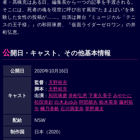
者・髙橋充はある日、編集長から一つの記事を手渡される。
ういえば、祖母と同居していた洋二の姿が見当たらない。酒
そこには、死者の魂を現世に呼び出す風習“たまよばい”を体
の飲み過ぎで、一人ではまともに歩けない状態だったはずな
験した女性の投稿が……。出演は舞台『ミュージカル「テニ
のに……。洋二はどのように家を出て、どこへ行ったの
スの王子様」』の和田琢磨、『仮面ライダーゼロワン』の井
か……？そして、祖母は何をしようとしていたのか……？
桁弘恵。
公
開日・キャスト、その他基本情報
公開日
2020年10月16日
監督
：
天野裕充
脚本
：
天野裕充
キャスト
出演
：
和田琢磨
井桁弘恵
下東久美子
みやたに
松田幸起
白木あゆみ
阿部能丸
栃木英幸
藤村拓
矢
幡乃美帆
石川満里奈
草野康太
配給
NSW
制作国
日本（2020）