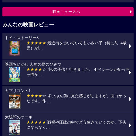
映画ニュースへ
みんなの映画レビュー
トイ・ストーリー5
★★★★★
最近街を歩いていても小さい子（特に3、4歳
児）がi...
映画ちいかわ 人魚の島のひみつ
★★★★
☆ 小6の子供と行きました。 セイレーンがめっち
ゃ怖か...
カプリコン・1
★★★★
☆ ずいぶん前に見た感じがしますが、面白かっ
たです。作...
大統領のケーキ
★★★★★
戦禍や圧政の中でどう生きていくのか、下劣
にならなく...