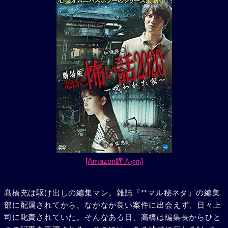
[Amazon購入
]
(PR)
髙橋充は駆け出しの編集マン。雑誌『**マル秘ネタ』の編集
部に配属されてから、なかなか良い案件に出会えず、日々上
司に叱責されていた。そんなある日、高橋は編集長からひと