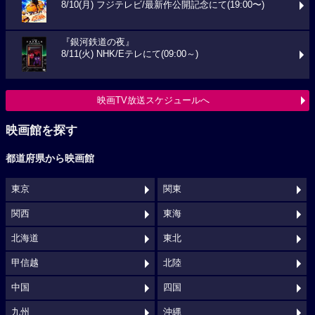
8/10(月) フジテレビ/最新作公開記念にて(19:00〜)
『銀河鉄道の夜』
8/11(火) NHK/Eテレにて(09:00～)
映画TV放送スケジュールへ
映画館を探す
都道府県から映画館
東京
関東
関西
東海
北海道
東北
甲信越
北陸
中国
四国
九州
沖縄