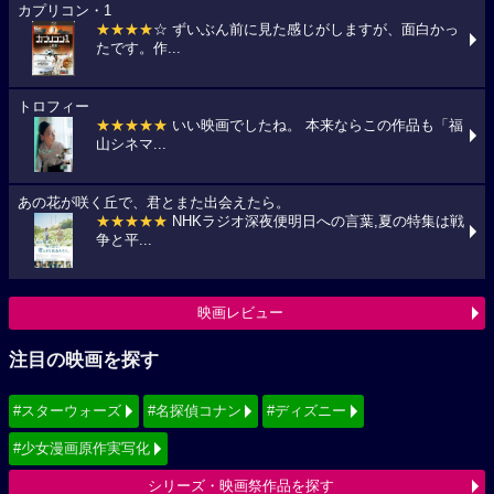
カプリコン・1
★★★★
☆ ずいぶん前に見た感じがしますが、面白かっ
たです。作...
トロフィー
★★★★★
いい映画でしたね。 本来ならこの作品も「福
山シネマ...
あの花が咲く丘で、君とまた出会えたら。
★★★★★
NHKラジオ深夜便明日への言葉,夏の特集は戦
争と平...
映画レビュー
注目の映画を探す
#スターウォーズ
#名探偵コナン
#ディズニー
#少女漫画原作実写化
シリーズ・映画祭作品を探す