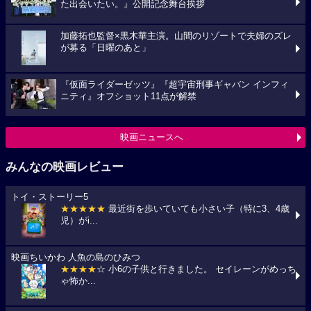
た出会いたい。』公開記念舞台挨拶
加藤拓也監督×黒木華主演。山間のリゾートで夫婦のズレ
が募る「日曜のあと」
『仮面ライダーゼッツ』『超宇宙刑事ギャバン インフィ
ニティ』オフショット11点が解禁
映画ニュースへ
みんなの映画レビュー
トイ・ストーリー5
★★★★★
最近街を歩いていても小さい子（特に3、4歳
児）がi...
映画ちいかわ 人魚の島のひみつ
★★★★
☆ 小6の子供と行きました。 セイレーンがめっち
ゃ怖か...