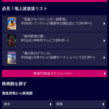
必見！地上波放送リスト
『怪盗グルーのミニオン超変身』
8/10(月) フジテレビ/最新作公開記念にて(19:00〜)
『銀河鉄道の夜』
8/11(火) NHK/Eテレにて(09:00～)
『風の谷のナウシカ』
8/14(金) 日本テレビ/金曜ロードショーにて(21:00〜)
映画TV放送スケジュールへ
映画館を探す
都道府県から映画館
東京
関東