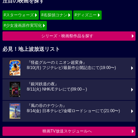
注目の映画を探す
#スターウォーズ
#名探偵コナン
#ディズニー
#少女漫画原作実写化
シリーズ・映画祭作品を探す
必見！地上波放送リスト
『怪盗グルーのミニオン超変身』
8/10(月) フジテレビ/最新作公開記念にて(19:00〜)
『銀河鉄道の夜』
8/11(火) NHK/Eテレにて(09:00～)
『風の谷のナウシカ』
8/14(金) 日本テレビ/金曜ロードショーにて(21:00〜)
映画TV放送スケジュールへ