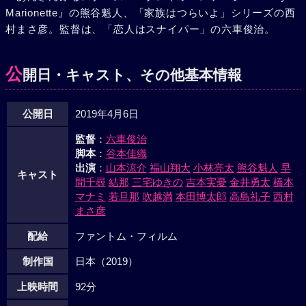
Marionette』の熊谷魁人、「家族はつらいよ」シリーズの西
村まさ彦。監督は、「恋人はスナイパー」の六車俊治。
公
開日・キャスト、その他基本情報
公開日
2019年4月6日
監督
：
六車俊治
脚本
：
谷本佳織
出演
：
山本涼介
福山翔大
小林亮太
熊谷魁人
早
キャスト
間千尋
結那
三宅ゆきの
吉本実憂
金井勇太
橋本
マナミ
若旦那
吹越満
本田博太郎
高島礼子
西村
まさ彦
配給
ファントム・フィルム
制作国
日本（2019）
上映時間
92分