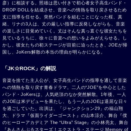
彦）に相談する。照雄は思い付きで初心者女子高生バンド・
DROP DOLLを結成させ、音楽への情熱を取り戻させるため
丈に指導を任せる。突然バンドを組むことになった桜、真
緒、リナの3人は、丈の厳しい指導に反発しながらも、音楽
の楽しさに目覚めていく。丈はそんな真っ直ぐな彼女たちを
見ているうちに、徐々に音楽への想いをよみがえらせる。し
かし、彼女たちの初ステージが目前に迫ったとき、JOEが帰
国し、JoKers解散の本当の理由が明らかになる。
「JK☆ROCK」の解説
音楽を捨てた主人公が、女子高生バンドの指導を通して音楽
への情熱を取り戻す青春ドラマ。二人の“JOE”を中心とした
バンド・JoKersは、人気絶頂のなか突然解散。1年後、一人
のJOEは米デビューを果たし、もう一人のJOEは退屈な日々
を過ごしていた。出演は、「ジャンクション29」の福山翔
大、ドラマ『仮面ライダーゴースト』の山本涼介、舞台『僕
のヒーローアカデミア The “Ultra” Stage』の小林亮太、舞台
『あんさんぶるスターズ！エクストラ・ステージ Memory of