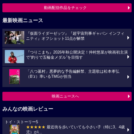
動画配信作品をチェック
最新映画ニュース
『仮面ライダーゼッツ』『超宇宙刑事ギャバン インフィ
ニティ』オフショット11点が解禁
『つりこまち』2026年秋公開決定！仲村悠菜が映画初主演
で“釣りで五輪金メダル”を目指す
「八つ墓村」悪夢的な予告編解禁、主題歌は松本孝弘
（B’z）率いるTMGが担当
映画ニュースへ
みんなの映画レビュー
トイ・ストーリー5
★★★★★
最近街を歩いていても小さい子（特に3、4歳
児）がi...