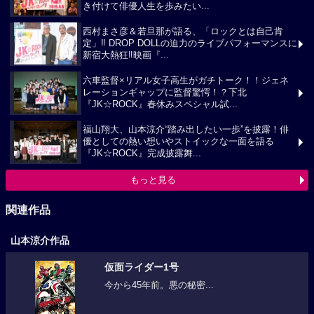
き付けて俳優人生を歩みたい...
西村まさ彦＆若旦那が語る、「ロックとは自己肯
定」‼ DROP DOLLの迫力のライブパフォーマンスに
新宿大熱狂‼映画『...
六車監督×リアル女子高生がガチトーク！！ジェネ
レーションギャップに監督驚愕！？下北
『JK☆ROCK』春休みスペシャル試...
福山翔大、山本涼介“踏み出したい一歩”を披露！俳
優としての熱い想いやストイックな一面を語る
『JK☆ROCK』完成披露舞...
もっと見る
関連作品
山本涼介作品
仮面ライダー1号
今から45年前。悪の秘密...