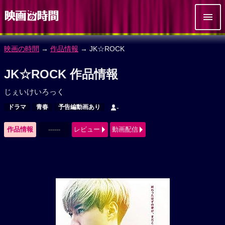
映画の時間
→
作品情報
→ JK☆ROCK
JK☆ROCK 作品情報
じぇいけいろっく
ドラマ
青春
予告編動画あり
-
作品情報
------
レビュー
動画配信