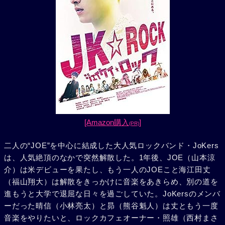
[Amazon購入
]
(PR)
二人の“JOE”を中心に結成した大人気ロックバンド・JoKers
は、人気絶頂のなかで突然解散した。1年後、JOE（山本涼
介）は米デビューを果たし、もう一人のJOEこと海江田丈
（福山翔大）は解散をきっかけに音楽をあきらめ、別の道を
進もうと大学で退屈な日々を過ごしていた。JoKersのメンバ
ーだった晴信（小林亮太）と昴（熊谷魁人）は丈ともう一度
音楽をやりたいと、ロックカフェオーナー・照雄（西村まさ