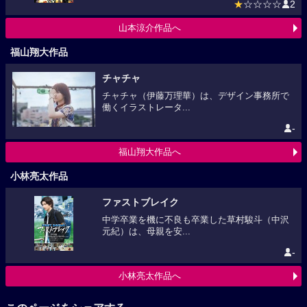
★
☆☆☆☆
2
山本涼介作品へ
福山翔大作品
チャチャ
チャチャ（伊藤万理華）は、デザイン事務所で
働くイラストレータ...
-
福山翔大作品へ
小林亮太作品
ファストブレイク
中学卒業を機に不良も卒業した草村駿斗（中沢
元紀）は、母親を安...
-
小林亮太作品へ