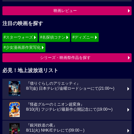
映画レビュー
注目の映画を探す
#スターウォーズ
#名探偵コナン
#ディズニー
#少女漫画原作実写化
シリーズ・映画祭作品を探す
必見！地上波放送リスト
『借りぐらしのアリエッティ』
8/7(金) 日本テレビ/金曜ロードショーにて(21:00〜)
『怪盗グルーのミニオン超変身』
8/10(月) フジテレビ/最新作公開記念にて(19:00〜)
『銀河鉄道の夜』
8/11(火) NHK/Eテレにて(09:00～)