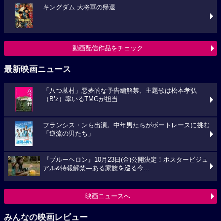
キングダム 大将軍の帰還
動画配信作品をチェック
最新映画ニュース
「八つ墓村」悪夢的な予告編解禁、主題歌は松本孝弘
（B’z）率いるTMGが担当
フランシス・ンら出演。中年男たちがボートレースに挑む
「逆流の男たち」
『ブルーヘロン』10月23日(金)公開決定！ポスタービジュ
アル&特報解禁―ある家族を巡る今...
映画ニュースへ
みんなの映画レビュー