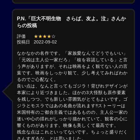
P.N.「巨大不明生物 さらば、友よ。泣」さんか
らの投稿
評価
★★★★
☆
投稿日
2022-09-02
なかなかの名作です。「家族愛なんてどうでもいい」
「元凶は主人公一家だろ」「核を容認している」と言
う声がありますが、それは映画をよく観てない人の言
葉です。映画をしっかり観て、少し考えてみればわか
るのでご心配なく。
良い点は、なんと言ってもゴジラ！背びれデザインが
本家により近づきました。ほかの3大怪獣も原作要素
を残しつつ、でも新しい雰囲気がとてもよいです。ゴ
ジラとモスラではあの名曲が流れます‼︎ストーリーは
米国特有のご都合主義ではあるものの、主人公一家の
迷いや心の揺れがしっかり描かれていて、観客の心に
響くものがあります。映像も美しくて最高です。
残念な点はこれといってないです。ちょっと盛りだく
さんすぎるな、とは思いました。