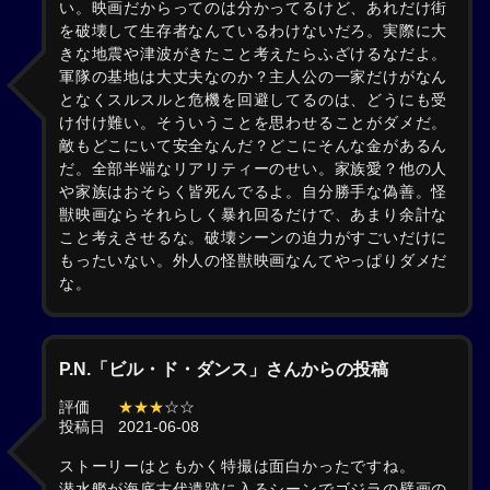
い。映画だからってのは分かってるけど、あれだけ街
を破壊して生存者なんているわけないだろ。実際に大
きな地震や津波がきたこと考えたらふざけるなだよ。
軍隊の基地は大丈夫なのか？主人公の一家だけがなん
となくスルスルと危機を回避してるのは、どうにも受
け付け難い。そういうことを思わせることがダメだ。
敵もどこにいて安全なんだ？どこにそんな金があるん
だ。全部半端なリアリティーのせい。家族愛？他の人
や家族はおそらく皆死んでるよ。自分勝手な偽善。怪
獣映画ならそれらしく暴れ回るだけで、あまり余計な
こと考えさせるな。破壊シーンの迫力がすごいだけに
もったいない。外人の怪獣映画なんてやっぱりダメだ
な。
P.N.「ビル・ド・ダンス」さんからの投稿
評価
★★★
☆☆
投稿日
2021-06-08
ストーリーはともかく特撮は面白かったですね。
潜水艦が海底古代遺跡に入るシーンでゴジラの壁画の