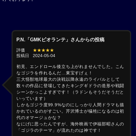
P.N.「GMKビオランテ」さんからの投稿
評価
★★★★★
投稿日
2024-05-04
初見、エンドロール後立ち上がれませんでした。こん
なゴジラを作れるんだ…東宝すげぇ！
三大怪獣地球最大の決戦以降永遠のライバルとして
数々の作品に登場してきたキングギドラの造形や戦闘
シーンかっこよすぎです！（ラドンもそうだそうだと
いっています）
しかもゴジラ度99.9%なのにしっかり人間ドラマも描
かれているのがすごい。芹沢博士が犠牲になるのは初
代のオマージュかな？
なにげに思ったんですが、海外映画で伊福部昭さんの
「ゴジラのテーマ」が流れたのは神です！