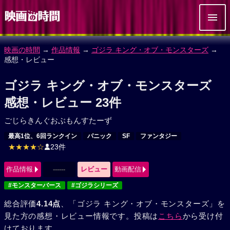
映画の時間
→
作品情報
→
ゴジラ キング・オブ・モンスターズ
→
感想・レビュー
ゴジラ キング・オブ・モンスターズ
感想・レビュー 23件
ごじらきんぐおぶもんすたーず
最高1位、6回ランクイン
パニック
SF
ファンタジー
★★★★☆
23件
作品情報
------
レビュー
動画配信
#モンスターバース
#ゴジラシリーズ
総合評価
4.14点
、「ゴジラ キング・オブ・モンスターズ」を
見た方の感想・レビュー情報です。投稿は
こちら
から受け付
けております。