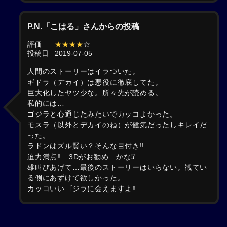
P.N.「こはる」さんからの投稿
評価
★★★★
☆
投稿日
2019-07-05
人間のストーリーはイラついた。
ギドラ（デカイ）は悪役に徹底してた。
巨大化したヤツ少な。所々先が読める。
私的には…
ゴジラと心通じたみたいでカッコよかった。
モスラ（以外とデカイのね）が健気だったしキレイだ
った。
ラドンはズル賢い？そんな目付き‼️
迫力満点‼️ 3Dがお勧め…かな⁉️
雄叫びあげて…最後のストーリーはいらない。観てい
る側にあずけて欲しかった。
カッコいいゴジラに会えますよ‼️