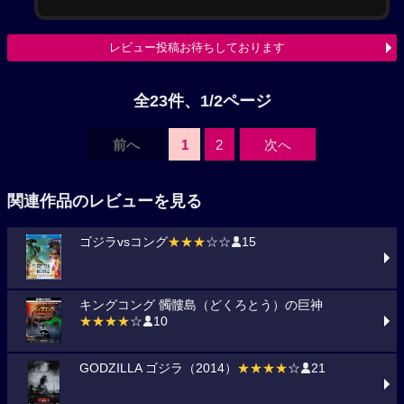
レビュー投稿お待ちしております
全23件、1/2ページ
前へ
1
2
次へ
関連作品のレビューを見る
ゴジラvsコング
★★★
☆☆
15
キングコング 髑髏島（どくろとう）の巨神
★★★★
☆
10
GODZILLA ゴジラ（2014）
★★★★
☆
21