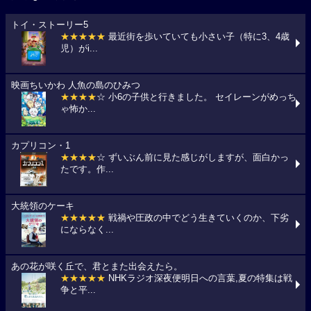
トイ・ストーリー5
★★★★★
最近街を歩いていても小さい子（特に3、4歳
児）がi...
映画ちいかわ 人魚の島のひみつ
★★★★
☆ 小6の子供と行きました。 セイレーンがめっち
ゃ怖か...
カプリコン・1
★★★★
☆ ずいぶん前に見た感じがしますが、面白かっ
たです。作...
大統領のケーキ
★★★★★
戦禍や圧政の中でどう生きていくのか、下劣
にならなく...
あの花が咲く丘で、君とまた出会えたら。
★★★★★
NHKラジオ深夜便明日への言葉,夏の特集は戦
争と平...