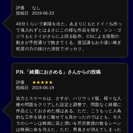
評価
なし
投稿日
2019-06-23
40分くらいで劇場を出た。あまりにもヒドイ！仏作っ
て魂入れずとはまさにこの様な作品を指す。シン・ゴ
ジラもヒドイがさらに上回る駄作。CGによる怪獣の
動きが予想通りで飽きてくる。渡辺謙もお小遣い稼ぎ
程度の力の抜けた演技でガッカリ。
P.N.「綺麗におさめる」さんからの投稿
評価
★★★★★
投稿日
2019-06-19
迫力とスケールは、さすが、ハリウッド版。様々な人
種や問題をクリアした設定と調整で、問題なく綺麗に
作品としておさめた感はある。ただ、こうもっと人為
的な工作を抜きに魅せても良かったのではとも。モス
ラのシーンは映画に花と潤いを芹沢教授の散るシーン
は映画に命を与えた。ただ、男臭さが消えてしまった