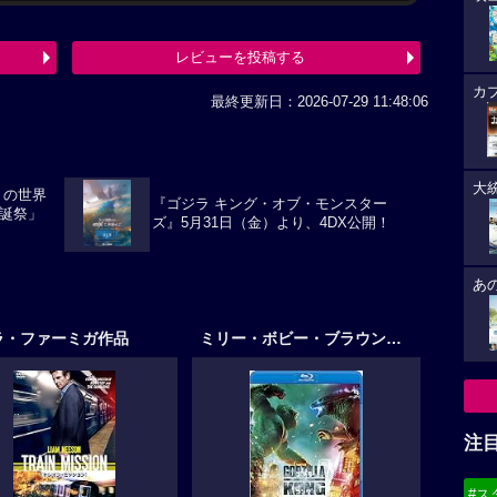
レビューを投稿する
カ
最終更新日：2026-07-29 11:48:06
大
 の世界
『ゴジラ キング・オブ・モンスター
 生誕祭」
ズ』5月31日（金）より、4DX公開！
あ
ラ・ファーミガ作品
ミリー・ボビー・ブラウン作品
注
#ス