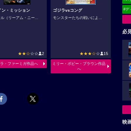
#デ
イン・ミッション
ゴジラvsコング
ル（リーアム・ニー...
モンスターたちの戦いによ...
必
★★☆
☆☆
2
★★★☆
☆
15
ラ・ファーミガ作品へ
ミリー・ボビー・ブラウン作品
へ
映