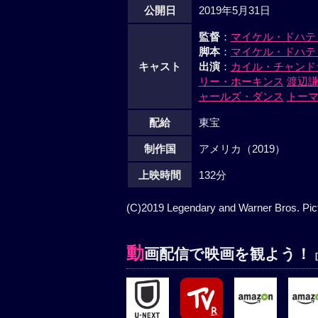
公開日
2019年5月31日
監督
：
マイケル・ドハテ
脚本
：
マイケル・ドハテ
キャスト
出演
：
カイル・チャンド
リー・ホーキンス
渡辺
ャールズ・ダンス
トー
配給
東宝
制作国
アメリカ（2019）
上映時間
132分
(C)2019 Legendary and Warner Bros. Pict
動
画配信で映画を観よう！