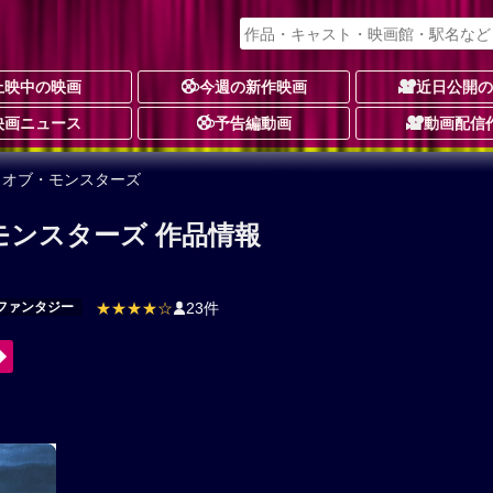
上映中の映画
今週の新作映画
近日公開
映画ニュース
予告編動画
動画配信
・オブ・モンスターズ
モンスターズ 作品情報
ファンタジー
★★★★☆
23件