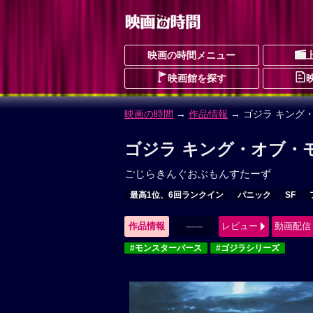
映画の時間メニュー
映画館を探す
映画の時間
→
作品情報
→ ゴジラ キング
ゴジラ キング・オブ・
ごじらきんぐおぶもんすたーず
最高1位、6回ランクイン
パニック
SF
作品情報
------
レビュー
動画配信
#モンスターバース
#ゴジラシリーズ