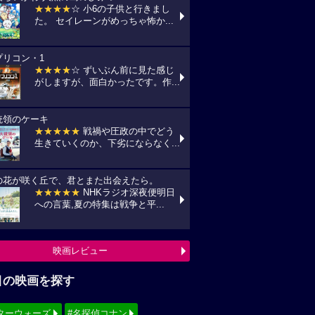
★★★★
☆ 小6の子供と行きまし
た。 セイレーンがめっちゃ怖か...
プリコン・1
★★★★
☆ ずいぶん前に見た感じ
がしますが、面白かったです。作...
統領のケーキ
★★★★★
戦禍や圧政の中でどう
生きていくのか、下劣にならなく...
の花が咲く丘で、君とまた出会えたら。
★★★★★
NHKラジオ深夜便明日
への言葉,夏の特集は戦争と平...
映画レビュー
目の映画を探す
ターウォーズ
#名探偵コナン