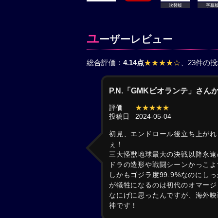
吹替版
字幕
ユ
ーザーレビュー
総合評価：
4.14点
★★★★☆
、23件の
P.N.「GMKビオランテ」さん
評価
★★★★★
投稿日
2024-05-04
初見、エンドロール後立ち上がれ
ぇ！
三大怪獣地球最大の決戦以降永遠
ドラの造形や戦闘シーンかっこよ
しかもゴジラ度99.9%なのに
が犠牲になるのは初代のオマージ
なにげに思ったんですが、海外映
神です！