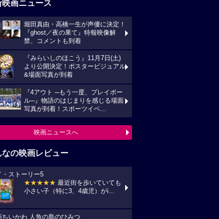
新映画ニュース
堀田真由・高橋一生が声優に決定！
『ghost／夜の果て』特報映像解
禁、コメントも到着
『みらいしのほこう』11月7日(土)
より公開決定！ポスタービジュアル
&場面写真が到着
『4アウト ─もう一度、プレイボー
ル─』物語のはじまりを感じる場面
写真が到着！スポーツイベ...
映画ニュースへ
んなの映画レビュー
イ・ストーリー5
★★★★★
最近街を歩いていても
小さい子（特に3、4歳児）がi...
画ちいかわ 人魚の島のひみつ