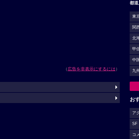
都道
東
関
北
甲
中
（
広告を非表示にするには
）
九
お
ア
SF
コ