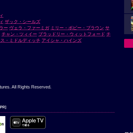
ィ
ィ
ザック・シールズ
ラー
ヴェラ・ファーミガ
ミリー・ボビー・ブラウン
サ
謙
チャン・ツィイー
ブラッドリー・ウィットフォード
チ
マス・ミドルディッチ
アイシャ・ハインズ
ures. All Rights Reserved.
[PR]