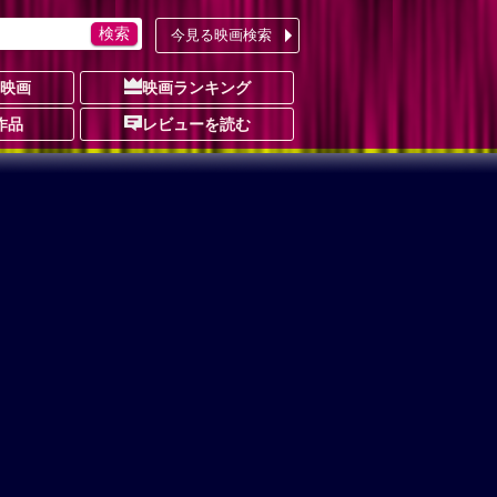
今見る映画検索
の映画
映画ランキング
作品
レビューを読む