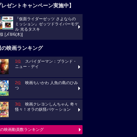
プレゼントキャンペーン実施中】
『仮面ライダーゼッツ さよならの
ミッション』ゼッツドライバーモデ
ル 光るタスキ
様 [〆8/6(木)]
週の映画ランキング
1位
スパイダーマン：ブランド・
ニュー・デイ
2位
映画ちいかわ 人魚の島のひみ
つ
3位
映画クレヨンしんちゃん 奇々
怪々！オラの妖怪バケ～ション
の映画動員数ランキング