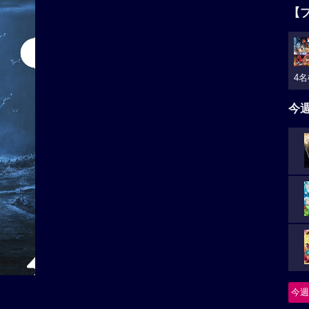
【
4名
今
今週