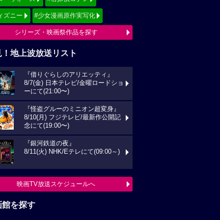
ィズニー
#少女漫画原作実写化
シリーズ・映画祭作品を探す
見！地上波放送リスト
『借りぐらしのアリエッティ』
8/7(金) 日本テレビ/金曜ロードショ
ーにて(21:00〜)
『怪盗グルーのミニオン超変身』
8/10(月) フジテレビ/最新作公開記
念にて(19:00〜)
『銀河鉄道の夜』
8/11(火) NHK/Eテレにて(09:00～)
映画TV放送スケジュールへ
画館を探す