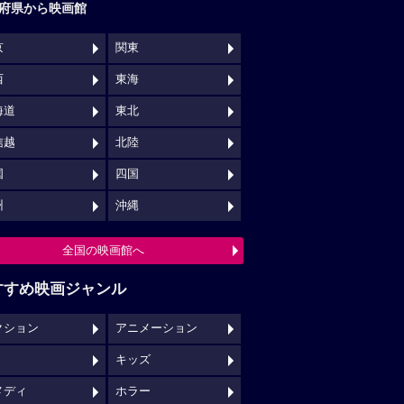
府県から映画館
京
関東
西
東海
海道
東北
信越
北陸
国
四国
州
沖縄
全国の映画館へ
すすめ映画ジャンル
クション
アニメーション
キッズ
メディ
ホラー