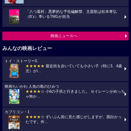
「八つ墓村」悪夢的な予告編解禁、主題歌は松本孝弘
（B’z）率いるTMGが担当
映画ニュースへ
みんなの映画レビュー
トイ・ストーリー5
★★★★★
最近街を歩いていても小さい子（特に3、4歳
児）がi...
映画ちいかわ 人魚の島のひみつ
★★★★
☆ 小6の子供と行きました。 セイレーンがめっち
ゃ怖か...
カプリコン・1
★★★★
☆ ずいぶん前に見た感じがしますが、面白かっ
たです。作...