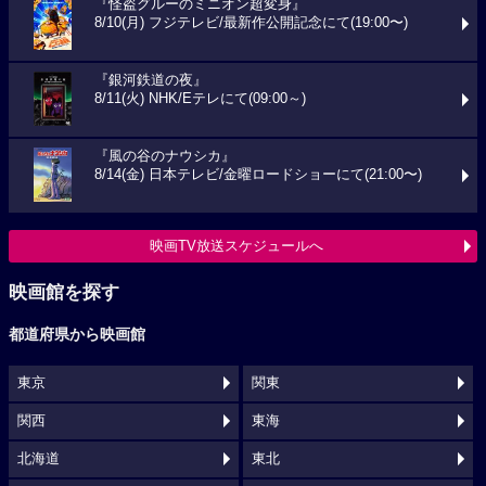
『怪盗グルーのミニオン超変身』
8/10(月) フジテレビ/最新作公開記念にて(19:00〜)
『銀河鉄道の夜』
8/11(火) NHK/Eテレにて(09:00～)
『風の谷のナウシカ』
8/14(金) 日本テレビ/金曜ロードショーにて(21:00〜)
映画TV放送スケジュールへ
映画館を探す
都道府県から映画館
東京
関東
関西
東海
北海道
東北