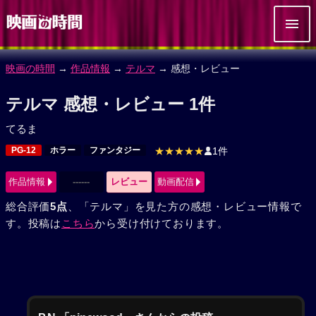
映画の時間
→
作品情報
→
テルマ
→ 感想・レビュー
テルマ 感想・レビュー 1件
てるま
PG-12
ホラー
ファンタジー
★★★★★
1件
作品情報
------
レビュー
動画配信
総合評価
5点
、「テルマ」を見た方の感想・レビュー情報で
す。投稿は
こちら
から受け付けております。