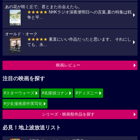
あの花が咲く丘で、君とまた出会えたら。
★★★★★
NHKラジオ深夜便明日への言葉,夏の特集は戦
争と平...
オールド・オーク
★★★★★
素直にいい作品だったと思います。 それにし
ても、永...
映画レビュー
注目の映画を探す
#スターウォーズ
#名探偵コナン
#ディズニー
#少女漫画原作実写化
シリーズ・映画祭作品を探す
必見！地上波放送リスト