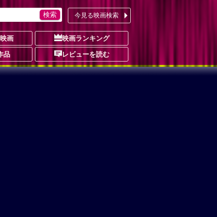
今見る映画検索
の映画
映画ランキング
作品
レビューを読む