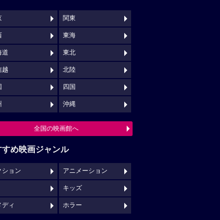
京
関東
西
東海
海道
東北
信越
北陸
国
四国
州
沖縄
全国の映画館へ
すすめ映画ジャンル
クション
アニメーション
キッズ
メディ
ホラー