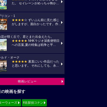
た。 セイレーンがめっちゃ怖か...
プリコン・1
★★★★
☆ ずいぶん前に見た感じ
がしますが、面白かったです。作...
の花が咲く丘で、君とまた出会えたら。
★★★★★
NHKラジオ深夜便明日
への言葉,夏の特集は戦争と平...
ールド・オーク
★★★★★
素直にいい作品だった
と思います。 それにしても、永...
映画レビュー
目の映画を探す
ターウォーズ
#名探偵コナン