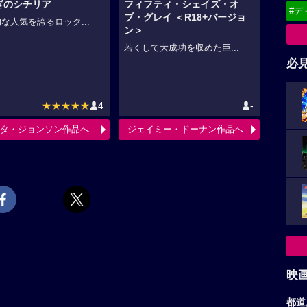
ぎのシチリア
フィフティ・シェイズ・オ
#デ
ブ・グレイ ＜R18+バージョ
な人気を誇るロック...
ン＞
若くして大成功を収めた巨...
必
★★★★★
4
-
タ・ジョンソン作品へ
ジェイミー・ドーナン作品へ
映
都道