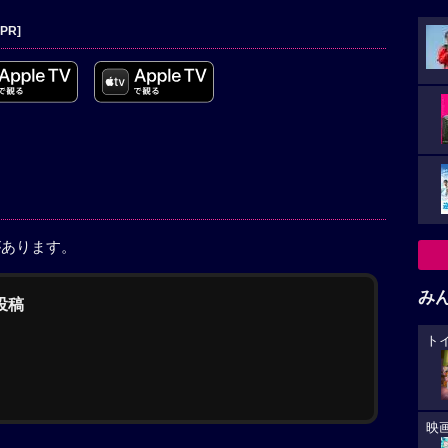
[PR]
があります。
み
の投稿
ト
映