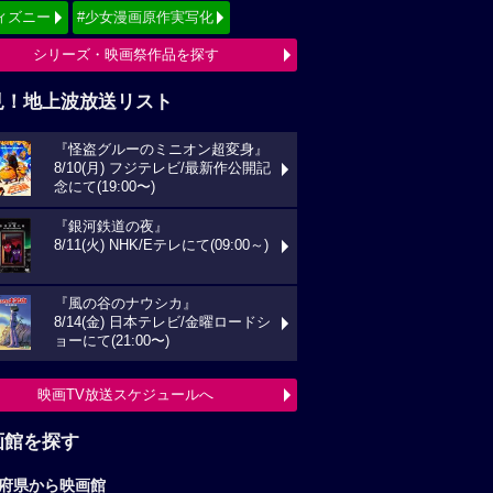
ィズニー
#少女漫画原作実写化
シリーズ・映画祭作品を探す
見！地上波放送リスト
『怪盗グルーのミニオン超変身』
8/10(月) フジテレビ/最新作公開記
念にて(19:00〜)
『銀河鉄道の夜』
8/11(火) NHK/Eテレにて(09:00～)
『風の谷のナウシカ』
8/14(金) 日本テレビ/金曜ロードシ
ョーにて(21:00〜)
映画TV放送スケジュールへ
画館を探す
府県から映画館