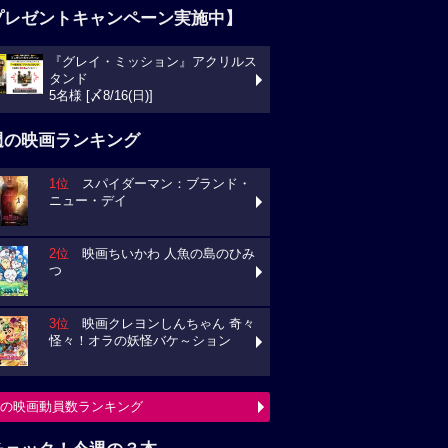
プレゼントキャンペーン実施中】
『グレイ・ミッション』アクリルス
タンド
5名様 [〆8/16(日)]
週の映画ランキング
1位
スパイダーマン：ブランド・
ニュー・デイ
2位
映画ちいかわ 人魚の島のひみ
つ
3位
映画クレヨンしんちゃん 奇々
怪々！オラの妖怪バケ～ション
の映画動員数ランキング