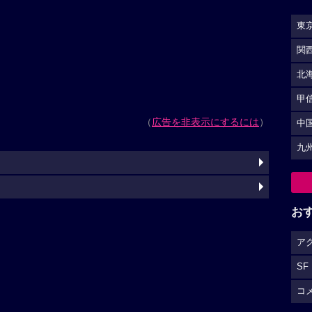
東
関
北
甲
（
広告を非表示にするには
）
中
九
お
ア
SF
コ