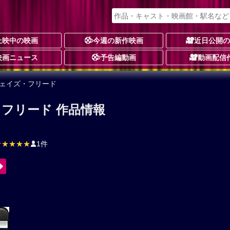
上映中の映画
今週の新作映画
近日公開
映画ニュース
予告編動画
動画配信
シェイズ・フリード
フリード 作品情報
★★★★★
1件