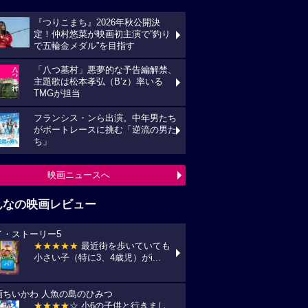
『つりこまち』2026年秋公開決
定！仲村悠菜が映画初主演で“釣り
で五輪金メダル”を目指す
「八つ墓村」悪夢的な予告編解禁、
主題歌は松本孝弘（B’z）率いる
TMGが担当
フランシス・ンら出演。中年男たち
がボートレースに挑む「逆流の男た
ち」
映画ニュースへ
んなの映画レビュー
イ・ストーリー5
★★★★★
最近街を歩いていても
小さい子（特に3、4歳児）がi...
画ちいかわ 人魚の島のひみつ
★★★★
☆ 小6の子供と行きまし