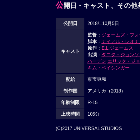
公
開日・キャスト、その他
公開日
2018年10月5日
監督
：
ジェームズ・フォ
脚本
：
ナイアル・レオナ
原作
：
E.L.ジェームス
キャスト
出演
：
ダコタ・ジョンソ
ハーデン
エリック・ジ
キム・ベイシンガー
配給
東宝東和
制作国
アメリカ（2018）
年齢制限
R-15
上映時間
105分
(C)2017 UNIVERSAL STUDIOS