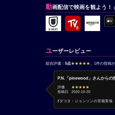
動
画配信で映画を観よう！
ユ
ーザーレビュー
総合評価：
5点
★★★★★
、1件の投稿
P.N.「pinewood」さんから
評価
★★★★★
投稿日
2020-10-20
💃ダコタ・ジョンソンの官能美哉