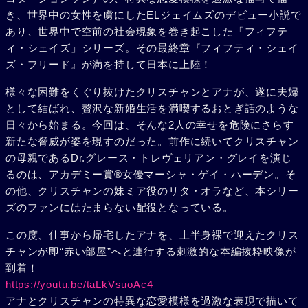
き、世界中の女性を虜にしたELジェイムズのデビュー小説で
あり、世界中で空前の社会現象を巻き起こした「フィフテ
ィ・シェイズ」シリーズ。その最終章『フィフティ・シェイ
ズ・フリード』が満を持して日本に上陸！
様々な困難をくぐり抜けたクリスチャンとアナが、遂に夫婦
として結ばれ、贅沢な新婚生活を満喫するおとぎ話のような
日々から始まる。今回は、そんな2人の幸せを危険にさらす
新たな脅威が姿を現すのだった。前作に続いてクリスチャン
の母親であるDr.グレース・トレヴェリアン・グレイを演じ
るのは、アカデミー賞®女優マーシャ・ゲイ・ハーデン。そ
の他、クリスチャンの妹ミア役のリタ・オラなど、本シリー
ズのファンにはたまらない配役となっている。
この度、仕事から帰宅したアナを、上半身裸で迎えたクリス
チャンが即“赤い部屋”へと連行する刺激的な本編抜粋映像が
到着！
https://youtu.be/taLkVsuoAc4
アナとクリスチャンの特異な恋愛模様を過激な表現で描いて