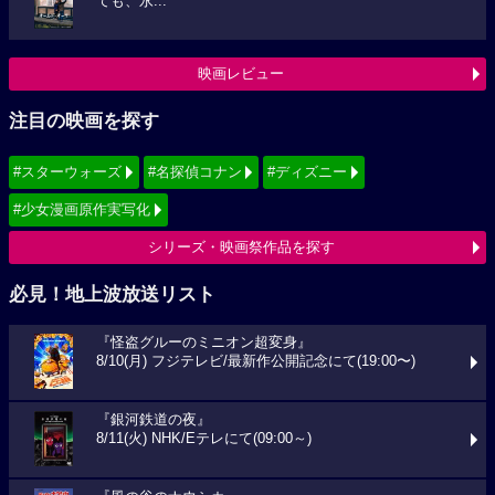
ても、永...
映画レビュー
注目の映画を探す
#スターウォーズ
#名探偵コナン
#ディズニー
#少女漫画原作実写化
シリーズ・映画祭作品を探す
必見！地上波放送リスト
『怪盗グルーのミニオン超変身』
8/10(月) フジテレビ/最新作公開記念にて(19:00〜)
『銀河鉄道の夜』
8/11(火) NHK/Eテレにて(09:00～)