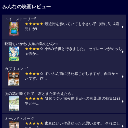
みんなの映画レビュー
トイ・ストーリー5
★★★★★
最近街を歩いていても小さい子（特に3、4歳
児）がi...
映画ちいかわ 人魚の島のひみつ
★★★★
☆ 小6の子供と行きました。 セイレーンがめっち
ゃ怖か...
カプリコン・1
★★★★
☆ ずいぶん前に見た感じがしますが、面白かっ
たです。作...
あの花が咲く丘で、君とまた出会えたら。
★★★★★
NHKラジオ深夜便明日への言葉,夏の特集は戦
争と平...
オールド・オーク
★★★★★
素直にいい作品だったと思います。 それにし