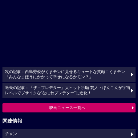
次の記事：西島秀俊がくまモンに見せるキュートな笑顔！くまモン
「みんなまほうにかかって幸せになるかモン？」
過去の記事：『ザ・プレデター』大ヒット祈願 芸人・ほんこんが宇宙
レベルでブサイクな“なにわプレデター”に進化！
映画ニュース一覧へ
関連情報
チャン