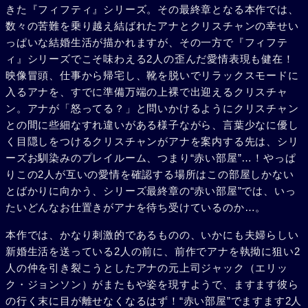
きた『フィフティ』シリーズ。その最終章となる本作では、
数々の苦難を乗り越え結ばれたアナとクリスチャンの幸せい
っぱいな結婚生活が描かれますが、その一方で『フィフテ
ィ』シリーズでこそ味わえる2人の歪んだ愛情表現も健在！
映像冒頭、仕事から帰宅し、靴を脱いでリラックスモードに
入るアナを、すでに準備万端の上裸で出迎えるクリスチャ
ン。アナが「怒ってる？」と問いかけるようにクリスチャン
との間に些細なすれ違いがある様子ながら、言葉少なに優し
く目隠しをつけるクリスチャンがアナを案内する先は、シリ
ーズお馴染みのプレイルーム、つまり“赤い部屋”…！やっぱ
りこの2人が互いの愛情を確認する場所はこの部屋しかない
とばかりに向かう、シリーズ最終章の“赤い部屋”では、いっ
たいどんなお仕置きがアナを待ち受けているのか…。
本作では、かなり刺激的であるものの、いかにも夫婦らしい
新婚生活を送っている2人の前に、前作でアナを執拗に狙い2
人の仲を引き裂こうとしたアナの元上司ジャック（エリッ
ク・ジョンソン）がまたもや姿を現すようで、ますます彼ら
の行く末に目が離せなくなるはず！“赤い部屋”でますます2人