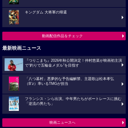
キングダム 大将軍の帰還
動画配信作品をチェック
最新映画ニュース
『つりこまち』2026年秋公開決定！仲村悠菜が映画初主演
で“釣りで五輪金メダル”を目指す
「八つ墓村」悪夢的な予告編解禁、主題歌は松本孝弘
（B’z）率いるTMGが担当
フランシス・ンら出演。中年男たちがボートレースに挑む
「逆流の男たち」
映画ニュースへ