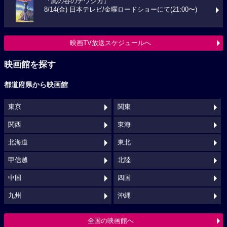
『風の谷のナウシカ』
8/14(金) 日本テレビ/金曜ロードショーにて(21:00〜)
映画TV放送スケジュールへ
映画館を探す
都道府県から映画館
東京
関東
関西
東海
北海道
東北
甲信越
北陸
中国
四国
九州
沖縄
全国の映画館へ