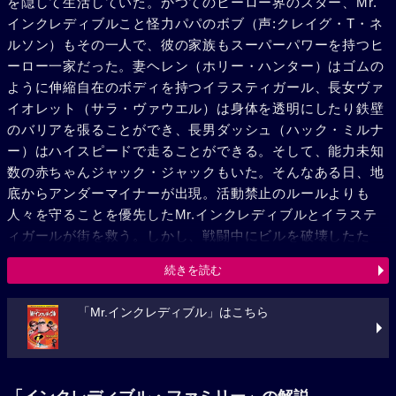
を隠して生活していた。かつてのヒーロー界のスター、Mr.
インクレディブルこと怪力パパのボブ（声:クレイグ・T・ネ
ルソン）もその一人で、彼の家族もスーパーパワーを持つヒ
ーロー一家だった。妻ヘレン（ホリー・ハンター）はゴムの
ように伸縮自在のボディを持つイラスティガール、長女ヴァ
イオレット（サラ・ヴァウエル）は身体を透明にしたり鉄壁
のバリアを張ることができ、長男ダッシュ（ハック・ミルナ
ー）はハイスピードで走ることができる。そして、能力未知
数の赤ちゃんジャック・ジャックもいた。そんなある日、地
底からアンダーマイナーが出現。活動禁止のルールよりも
人々を守ることを優先したMr.インクレディブルとイラステ
ィガールが街を救う。しかし、戦闘中にビルを破壊したた
め、感謝されるどころか警察で事情聴取されてしまう。現実
続きを読む
の厳しさを知ったヘレンは、仕事を見つけて家計を支えよう
と決意する。一方ボブは、ヒーロー復活の夢を追い続けてい
「Mr.インクレディブル」はこちら
た。そんなとき、復活をかけたミッションが舞い込む。しか
し任されたのは、建物などを破壊する恐れのないヘレンだっ
た。ボブはショックを隠し、ヘレンの代わりに家庭を守るこ
とを約束するが、慣れない家事や育児に悪戦苦闘。おまけに