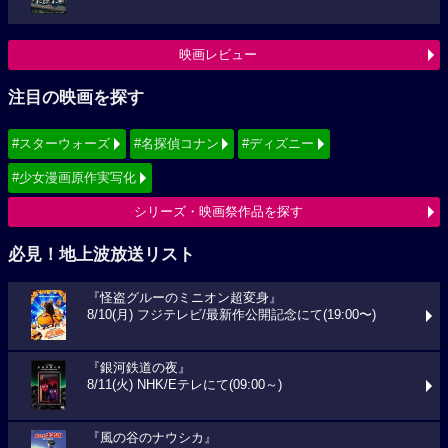
映画レビュー
注目の映画を探す
#スターウォーズ
#名探偵コナン
#ディズニー
#少女漫画原作実写化
シリーズ・映画祭作品を探す
必見！地上波放送リスト
『怪盗グルーのミニオン超変身』
8/10(月) フジテレビ/最新作公開記念にて(19:00〜)
『銀河鉄道の夜』
8/11(火) NHK/Eテレにて(09:00～)
『風の谷のナウシカ』