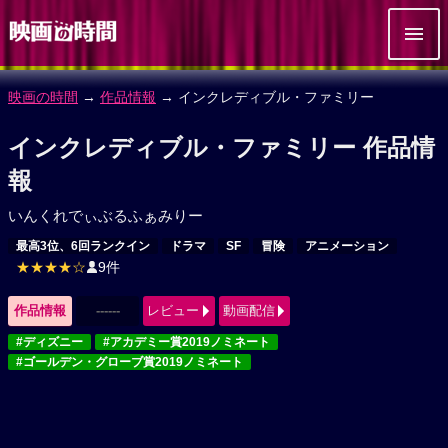
映画の時間
→
作品情報
→ インクレディブル・ファミリー
インクレディブル・ファミリー 作品情
報
いんくれでぃぶるふぁみりー
最高3位、6回ランクイン
ドラマ
SF
冒険
アニメーション
★★★★☆
9件
作品情報
------
レビュー
動画配信
#ディズニー
#アカデミー賞2019ノミネート
#ゴールデン・グローブ賞2019ノミネート