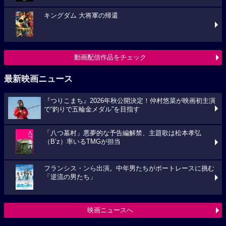
キングダム 大将軍の帰還
動画配信作品をチェック
最新映画ニュース
『つりこまち』2026年秋公開決定！仲村悠菜が映画初主演
で“釣りで五輪金メダル”を目指す
「八つ墓村」悪夢的な予告編解禁、主題歌は松本孝弘
（B’z）率いるTMGが担当
フランシス・ンら出演。中年男たちがボートレースに挑む
「逆流の男たち」
映画ニュースへ