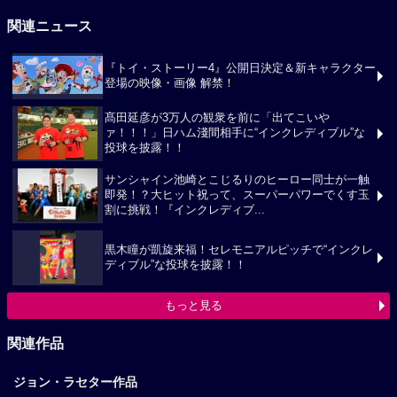
関連ニュース
『トイ・ストーリー4』公開日決定＆新キャラクター
登場の映像・画像 解禁！
髙田延彦が3万人の観衆を前に「出てこいや
ァ！！！」日ハム淺間相手に“インクレディブル”な
投球を披露！！
サンシャイン池崎とこじるりのヒーロー同士が一触
即発！？大ヒット祝って、スーパーパワーでくす玉
割に挑戦！『インクレディブ...
黒木瞳が凱旋来福！セレモニアルピッチで“インクレ
ディブル”な投球を披露！！
もっと見る
関連作品
ジョン・ラセター作品