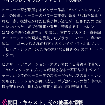
「インクレディブル・ファミリー」の解説
ジャック・ジャックのスーパーパワーが覚醒し、振り回され
たボブは疲労困憊に。そのころ、イラスティガールは“ある
ヒーロー一家が活躍するピクサー作品「Mr.インクレディブ
事件”に遭遇していた。リニアモーターカーが暴走したかと
ル」の続編。ヒーローのパワーに非難が高まり活動を禁止さ
思えば、テレビ番組がジャックされる。乗客たちを救った彼
れた一家。復活をかけた任務が舞い込むが、任されたのは妻
女は、人々を操る、スクリーンスレイヴァーと名乗る謎の存
ヘレンだった。ボブが家事や育児に苦戦する中、ヘレン
在に辿り着く。そこには、世界を恐怖に陥れるさらなる驚愕
は“ある事件”に遭遇する。監督は、前作でアカデミー賞長編
の陰謀が待っていた。ヘレンの身にも危険が迫り、異変に気
アニメーション映画賞を受賞したブラッド・バード。声の出
づいたMr.インクレディブルが駆けつける。さらに、両親の
演は、「ゴールド/金塊の行方」のクレイグ・T・ネルソン、
危機を知ったヴァイオレットとダッシュも、ジャック・ジャ
「ビッグ・シック ぼくたちの大いなる目ざめ」のホリー・ハ
ックを守りながらある決意をする。
ンター。
ピクサー・アニメーション・スタジオによる長篇20作目で、
「Mr.インクレディブル」の続篇となる一家団結アドベンチ
ャー。かつてのヒーロー界のスターだったボブの妻・ヘレン
のもとにミッションが舞い込む。ボブはヘレンの留守中の家
庭を守るため、慣れない家事・育児に悪戦苦闘する。
公
開日・キャスト、その他基本情報