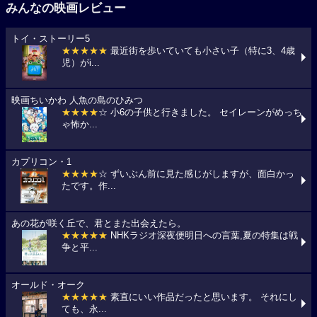
みんなの映画レビュー
トイ・ストーリー5
★★★★★
最近街を歩いていても小さい子（特に3、4歳
児）がi...
映画ちいかわ 人魚の島のひみつ
★★★★
☆ 小6の子供と行きました。 セイレーンがめっち
ゃ怖か...
カプリコン・1
★★★★
☆ ずいぶん前に見た感じがしますが、面白かっ
たです。作...
あの花が咲く丘で、君とまた出会えたら。
★★★★★
NHKラジオ深夜便明日への言葉,夏の特集は戦
争と平...
オールド・オーク
★★★★★
素直にいい作品だったと思います。 それにし
ても、永...