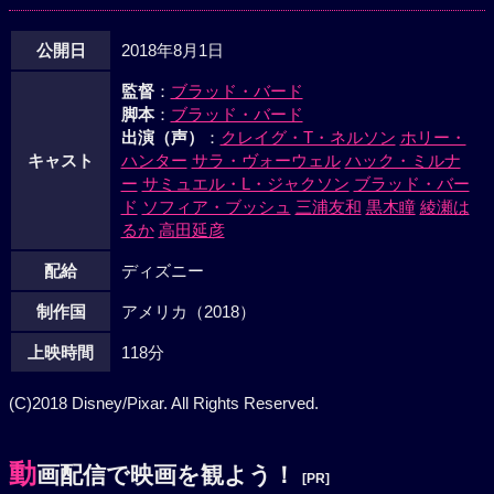
公開日
2018年8月1日
監督
：
ブラッド・バード
脚本
：
ブラッド・バード
出演（声）
：
クレイグ・T・ネルソン
ホリー・
キャスト
ハンター
サラ・ヴォーウェル
ハック・ミルナ
ー
サミュエル・L・ジャクソン
ブラッド・バー
ド
ソフィア・ブッシュ
三浦友和
黒木瞳
綾瀬は
るか
高田延彦
配給
ディズニー
制作国
アメリカ（2018）
上映時間
118分
(C)2018 Disney/Pixar. All Rights Reserved.
動
画配信で映画を観よう！
[PR]