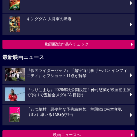
キングダム 大将軍の帰還
動画配信作品をチェック
最新映画ニュース
『仮面ライダーゼッツ』『超宇宙刑事ギャバン インフィ
ニティ』オフショット11点が解禁
『つりこまち』2026年秋公開決定！仲村悠菜が映画初主演
で“釣りで五輪金メダル”を目指す
「八つ墓村」悪夢的な予告編解禁、主題歌は松本孝弘
（B’z）率いるTMGが担当
映画ニュースへ