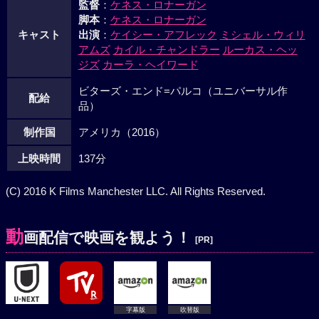
監督
：
ケネス・ロナーガン
脚本
：
ケネス・ロナーガン
キャスト
出演
：
ケイシー・アフレック
ミシェル・ウィリ
アムズ
カイル・チャンドラー
ルーカス・ヘッ
ジズ
カーラ・ヘイワード
ビターズ・エンド=パルコ（ユニバーサル作
配給
品）
制作国
アメリカ（2016）
上映時間
137分
(C) 2016 K Films Manchester LLC. All Rights Reserved.
動
画配信で映画を観よう！
[PR]
字幕版
吹替版