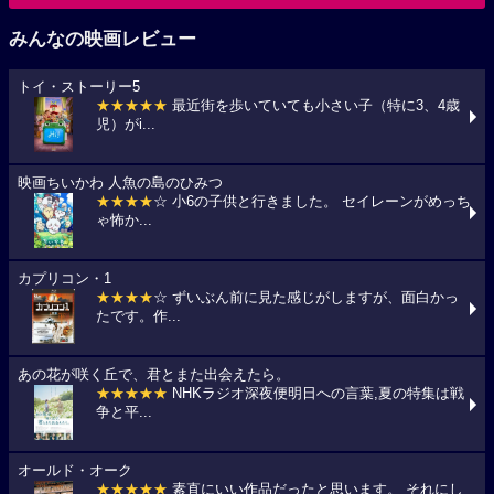
みんなの映画レビュー
トイ・ストーリー5
★★★★★
最近街を歩いていても小さい子（特に3、4歳
児）がi...
映画ちいかわ 人魚の島のひみつ
★★★★
☆ 小6の子供と行きました。 セイレーンがめっち
ゃ怖か...
カプリコン・1
★★★★
☆ ずいぶん前に見た感じがしますが、面白かっ
たです。作...
あの花が咲く丘で、君とまた出会えたら。
★★★★★
NHKラジオ深夜便明日への言葉,夏の特集は戦
争と平...
オールド・オーク
★★★★★
素直にいい作品だったと思います。 それにし