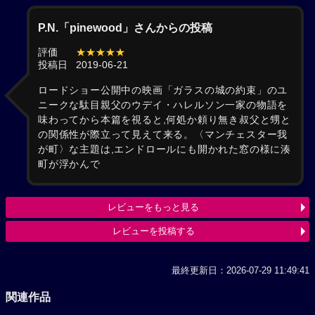
P.N.「pinewood」さんからの投稿
評価
★★★★★
投稿日
2019-06-21
ロードショー公開中の映画「ガラスの城の約束」のユ
ニークな駄目親父のウデイ・ハレルソン一家の物語を
味わってから本篇を視ると,何処か頼り無き叔父と甥と
の関係性が際立って見えて来る。〈マンチェスター我
が町〉な主題は,エンドロールにも開かれた窓の様に湊
町が浮かんで
レビューをもっと見る
レビューを投稿する
最終更新日：2026-07-29 11:49:41
関連作品