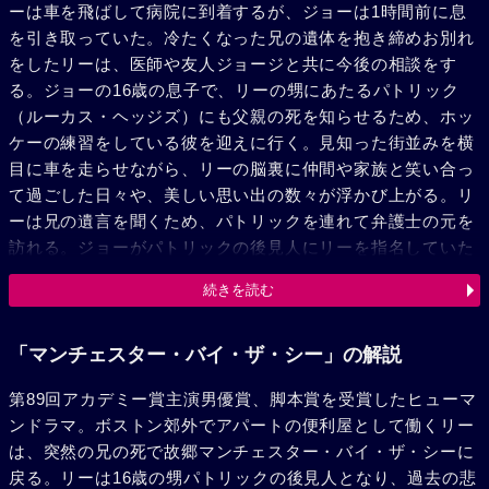
ーは車を飛ばして病院に到着するが、ジョーは1時間前に息
を引き取っていた。冷たくなった兄の遺体を抱き締めお別れ
をしたリーは、医師や友人ジョージと共に今後の相談をす
る。ジョーの16歳の息子で、リーの甥にあたるパトリック
（ルーカス・ヘッジズ）にも父親の死を知らせるため、ホッ
ケーの練習をしている彼を迎えに行く。見知った街並みを横
目に車を走らせながら、リーの脳裏に仲間や家族と笑い合っ
て過ごした日々や、美しい思い出の数々が浮かび上がる。リ
ーは兄の遺言を聞くため、パトリックを連れて弁護士の元を
訪れる。ジョーがパトリックの後見人にリーを指名していた
ことを知ったリーは絶句する。弁護士は遺言の内容をリーが
続きを読む
知らなかったことに驚きつつ、この町に移り住んでほしいと
告げる。弁護士の言葉でこの町で過ごした記憶が鮮明によみ
がえり、リーは過去の悲劇と向き合わなくてはならなくな
「マンチェスター・バイ・ザ・シー」の解説
る。なぜリーはこの町を出ていったのか？ なぜ誰にも心を開
第89回アカデミー賞主演男優賞、脚本賞を受賞したヒューマ
かずに孤独に生きるのか？ リーはこの町で、パトリックと共
ンドラマ。ボストン郊外でアパートの便利屋として働くリー
に新たな一歩を踏み出すことができるのだろうか？
は、突然の兄の死で故郷マンチェスター・バイ・ザ・シーに
戻る。リーは16歳の甥パトリックの後見人となり、過去の悲