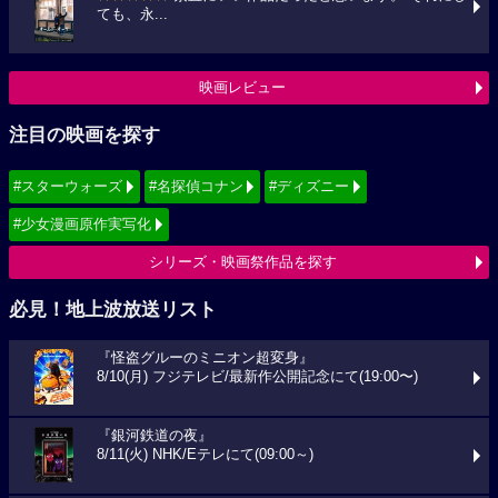
ても、永...
映画レビュー
注目の映画を探す
#スターウォーズ
#名探偵コナン
#ディズニー
#少女漫画原作実写化
シリーズ・映画祭作品を探す
必見！地上波放送リスト
『怪盗グルーのミニオン超変身』
8/10(月) フジテレビ/最新作公開記念にて(19:00〜)
『銀河鉄道の夜』
8/11(火) NHK/Eテレにて(09:00～)