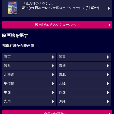
『風の谷のナウシカ』
8/14(金) 日本テレビ/金曜ロードショーにて(21:00〜)
映画TV放送スケジュールへ
映画館を探す
都道府県から映画館
東京
関東
関西
東海
北海道
東北
甲信越
北陸
中国
四国
九州
沖縄
全国の映画館へ