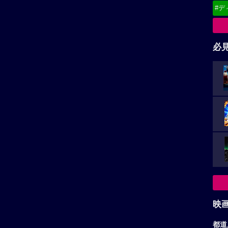
#デ
必
映
都道