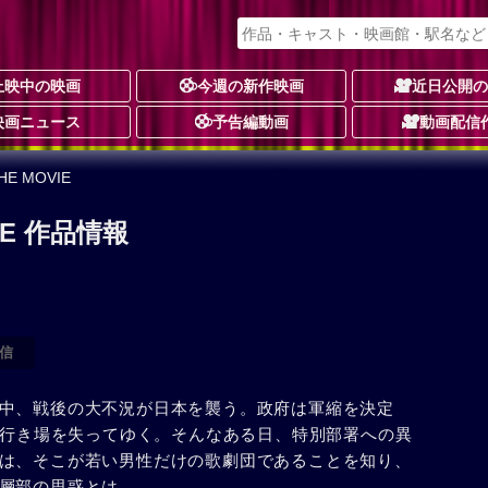
上映中の映画
今週の新作映画
近日公開
映画ニュース
予告編動画
動画配信
E MOVIE
IE 作品情報
信
中、戦後の大不況が日本を襲う。政府は軍縮を決定
れ、行き場を失ってゆく。そんなある日、特別部署への異
は、そこが若い男性だけの歌劇団であることを知り、
層部の思惑とは……。