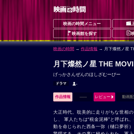
映画の時間メニュー
映画館を探す
映画の時間
→
作品情報
→ 月下燦然ノ星 TH
月下燦然ノ星 THE MOV
げっかさんぜんのほしざむーびー
ドラマ
-
作品情報
------
レビュー
動画配
大正時代。耽美的に走りがちな世相の
し、 軍人たちは“税金泥棒”と呼ば
動を命じられた西条一弥（樋口夢祈）
驚愕する。その裏に秘められた、軍上