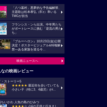
「八つ墓村」悪夢的な予告編解禁、
主題歌は松本孝弘（B’z）率いる
TMGが担当
フランシス・ンら出演。中年男たち
がボートレースに挑む「逆流の男た
ち」
『ブルーヘロン』10月23日(金)公開
決定！ポスタービジュアル&特報解
禁―ある家族を巡る今...
映画ニュースへ
んなの映画レビュー
イ・ストーリー5
★★★★★
最近街を歩いていても
小さい子（特に3、4歳児）がi...
画ちいかわ 人魚の島のひみつ
★★★★
☆ 小6の子供と行きまし