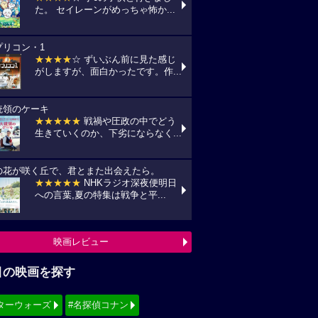
た。 セイレーンがめっちゃ怖か...
プリコン・1
★★★★
☆ ずいぶん前に見た感じ
がしますが、面白かったです。作...
統領のケーキ
★★★★★
戦禍や圧政の中でどう
生きていくのか、下劣にならなく...
の花が咲く丘で、君とまた出会えたら。
★★★★★
NHKラジオ深夜便明日
への言葉,夏の特集は戦争と平...
映画レビュー
目の映画を探す
ターウォーズ
#名探偵コナン