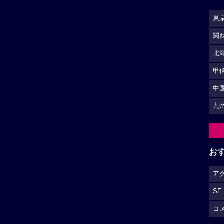
東
関
北
甲
中
九
お
ア
SF
コ