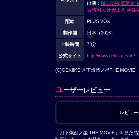
出演
：
樋口夢祈
鷲尾修
宮崎翔太
原野正章
神谷
配給
PLUS VOX
制作国
日本（2016）
上映時間
78分
公式サイト
http://www.gekiike.com/
(C)GEKIIKE 月下燦然ノ星THE MOVIE
ユ
ーザーレビュー
レビュー
「月下燦然ノ星 THE MOVIE」を