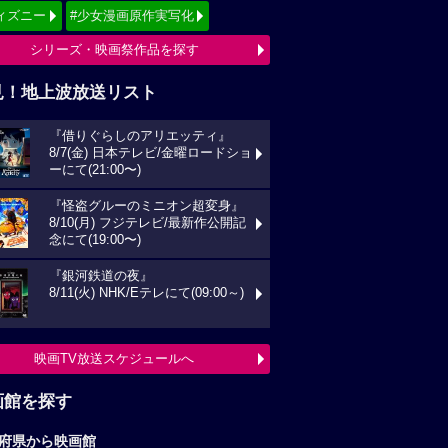
ィズニー
#少女漫画原作実写化
シリーズ・映画祭作品を探す
見！地上波放送リスト
『借りぐらしのアリエッティ』
8/7(金) 日本テレビ/金曜ロードショ
ーにて(21:00〜)
『怪盗グルーのミニオン超変身』
8/10(月) フジテレビ/最新作公開記
念にて(19:00〜)
『銀河鉄道の夜』
8/11(火) NHK/Eテレにて(09:00～)
映画TV放送スケジュールへ
画館を探す
府県から映画館