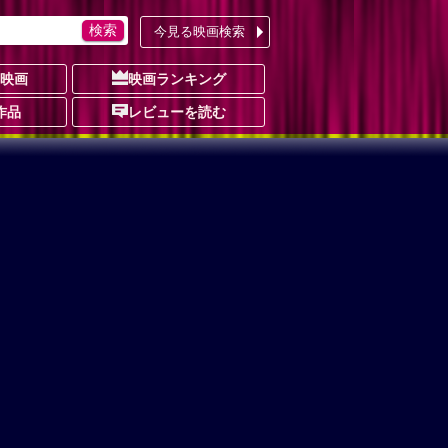
今見る映画検索
の映画
映画ランキング
作品
レビューを読む