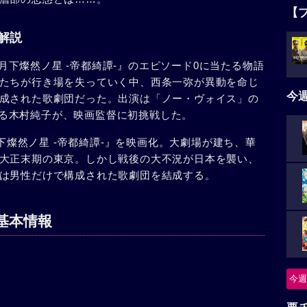
【
の解説
演『月下燦然ノ星 -帝都綺譚-』のエピソード0に当たる物語
たちが行き場を失っていく中、西条一弥が異動を命じ
今
成された歌劇団だった。出演は「ノー・ヴォイス」の
当する木村純子が、映画監督に初挑戦した。
月下燦然ノ星 -帝都綺譚-』を映画化。大劇場が建ち、華
大正末期の東京。しかし戦後の大不況が日本を襲い、
は男性だけで構成された歌劇団を結成する。
基本情報
今週