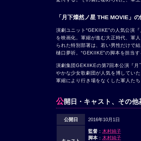
「月下燦然ノ星 THE MOVIE」
演劇ユニット“GEKIIKE”の人気公
を映画化。軍縮が進む大正時代、軍人
られた特別部署は、若い男性だけで結
樋口夢祈。“GEKIIKE”の脚本を担
演劇集団GEKIIKEの第7回本公演『
やかな少女歌劇団が人気を博していた
軍縮により行き場をなくした軍人たち
公
開日・キャスト、その他
公開日
2016年10月1日
監督
：
木村純子
脚本
：
木村純子
キャスト