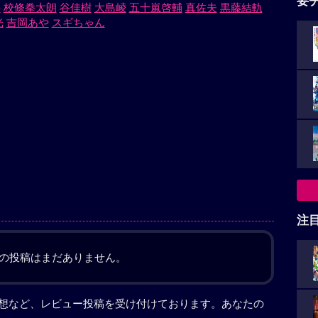
要
斗
校條拳太朗
谷佳樹
大島崚
五十嵐啓輔
真佐夫
黒藤結軌
光
吉岡あや
スギちゃん
注
の投稿はまだありません。
見た感想など、レビュー投稿を受け付けております。あなたの