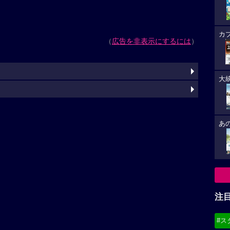
カ
（
広告を非表示にするには
）
大
あ
注
#ス