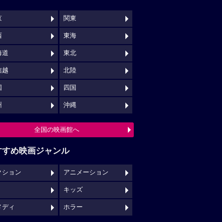
京
関東
西
東海
海道
東北
信越
北陸
国
四国
州
沖縄
全国の映画館へ
すすめ映画ジャンル
クション
アニメーション
キッズ
メディ
ホラー