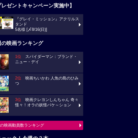
プレゼントキャンペーン実施中】
『グレイ・ミッション』アクリルス
タンド
5名様 [〆8/16(日)]
週の映画ランキング
1位
スパイダーマン：ブランド・
ニュー・デイ
2位
映画ちいかわ 人魚の島のひみ
つ
3位
映画クレヨンしんちゃん 奇々
怪々！オラの妖怪バケ～ション
の映画動員数ランキング