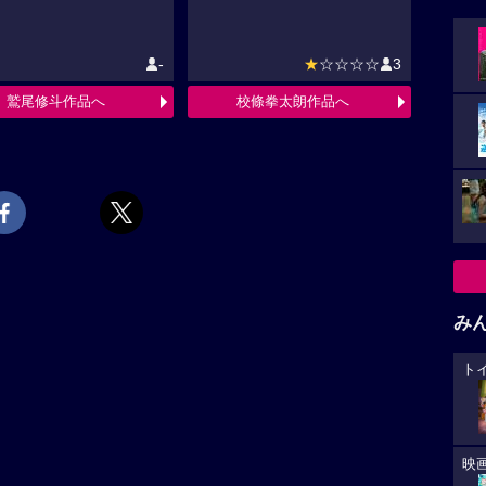
-
★
☆☆☆☆
3
鷲尾修斗作品へ
校條拳太朗作品へ
み
ト
映