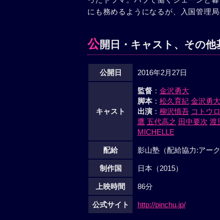
にも務めるようになるが、入国管理局
公
開日・キャスト、その他
公開日
2016年2月27日
監督
：
金沢勇大
脚本
：
松久育紀
金沢勇
キャスト
出演
：
柳沢慎吾
コトウ
鷹
五代高之
田中要次
渡
MICHELLE
配給
影山塾（配給協力:アー
制作国
日本（2015）
上映時間
86分
公式サイト
http://pinchu.jp/