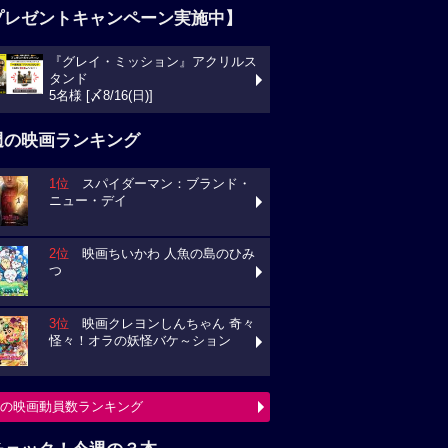
プレゼントキャンペーン実施中】
『グレイ・ミッション』アクリルス
タンド
5名様 [〆8/16(日)]
週の映画ランキング
1位
スパイダーマン：ブランド・
ニュー・デイ
2位
映画ちいかわ 人魚の島のひみ
つ
3位
映画クレヨンしんちゃん 奇々
怪々！オラの妖怪バケ～ション
の映画動員数ランキング