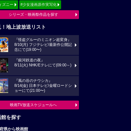
ィズニー
#少女漫画原作実写化
シリーズ・映画祭作品を探す
見！地上波放送リスト
『怪盗グルーのミニオン超変身』
8/10(月) フジテレビ/最新作公開記
念にて(19:00〜)
『銀河鉄道の夜』
8/11(火) NHK/Eテレにて(09:00～)
『風の谷のナウシカ』
8/14(金) 日本テレビ/金曜ロードシ
ョーにて(21:00〜)
映画TV放送スケジュールへ
画館を探す
府県から映画館