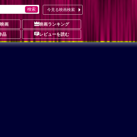
今見る映画検索
の映画
映画ランキング
作品
レビューを読む