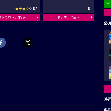
#デ
★★★☆
☆
2
-
コトウロレナ作品へ
「ドラマ」作品へ
必
映
都道