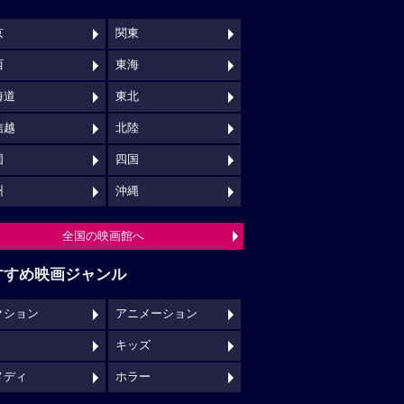
京
関東
西
東海
海道
東北
信越
北陸
国
四国
州
沖縄
全国の映画館へ
すすめ映画ジャンル
クション
アニメーション
キッズ
メディ
ホラー