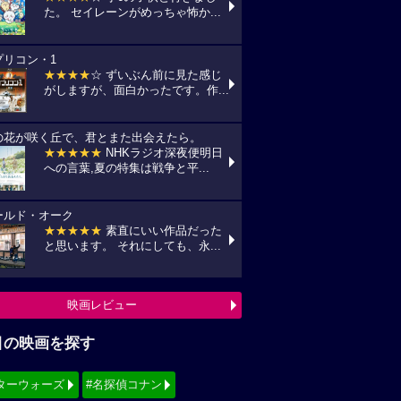
た。 セイレーンがめっちゃ怖か...
プリコン・1
★★★★
☆ ずいぶん前に見た感じ
がしますが、面白かったです。作...
の花が咲く丘で、君とまた出会えたら。
★★★★★
NHKラジオ深夜便明日
への言葉,夏の特集は戦争と平...
ールド・オーク
★★★★★
素直にいい作品だった
と思います。 それにしても、永...
映画レビュー
目の映画を探す
ターウォーズ
#名探偵コナン