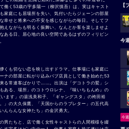
【
て働く53歳の宇多陽一（柳沢慎吾）は、実はキャスト
も家庭にも居場所を失い、気付いたらジェーンの部屋
な幸せと将来への不安を感じながらの毎日。そしてフ
抱えながらも明るく振舞い、なんとか客を楽しませよ
なある日、居心地の良い空間であるはずのフィリピン
今
。
儚くも切ない恋を映し出すドラマ。仕事場にも家庭に
ーナの部屋に転がり込みパブ店員として働き始めた53
来る常連客ばかりで……。出演は「デコトラの鷲」シ
もある、場所」のコトウロレナ、『味いちもんめ』の
貰います」の湯浅美和子、「ギャングスタ」の袴田裕
。」の大久保鷹、「天国からのラブレター」の五代高
「いんらんな女神たち」の金沢勇大。
今週
の男たちと、店で働く女性キャストらの人間模様を綴
らす宇多はピン中の一人。仕事も家庭も捨て遂には店