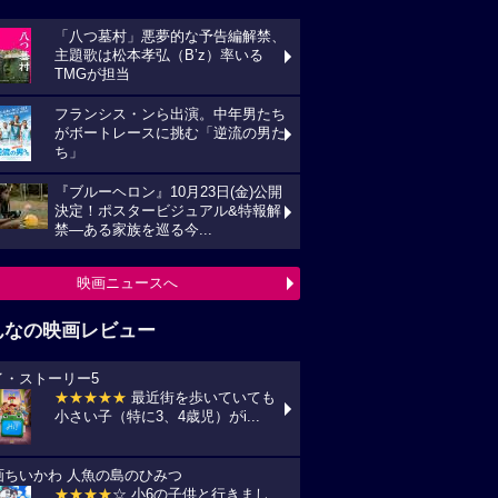
「八つ墓村」悪夢的な予告編解禁、
主題歌は松本孝弘（B’z）率いる
TMGが担当
フランシス・ンら出演。中年男たち
がボートレースに挑む「逆流の男た
ち」
『ブルーヘロン』10月23日(金)公開
決定！ポスタービジュアル&特報解
禁―ある家族を巡る今...
映画ニュースへ
んなの映画レビュー
イ・ストーリー5
★★★★★
最近街を歩いていても
小さい子（特に3、4歳児）がi...
画ちいかわ 人魚の島のひみつ
★★★★
☆ 小6の子供と行きまし