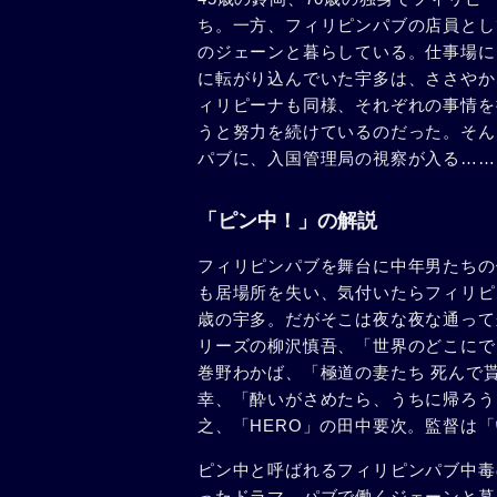
ち。一方、フィリピンパブの店員とし
のジェーンと暮らしている。仕事場に
に転がり込んでいた宇多は、ささやか
ィリピーナも同様、それぞれの事情を
うと努力を続けているのだった。そん
パブに、入国管理局の視察が入る……
「ピン中！」の解説
フィリピンパブを舞台に中年男たちの
も居場所を失い、気付いたらフィリピ
歳の宇多。だがそこは夜な夜な通って
リーズの柳沢慎吾、「世界のどこにで
巻野わかば、「極道の妻たち 死んで
幸、「酔いがさめたら、うちに帰ろう
之、「HERO」の田中要次。監督は
ピン中と呼ばれるフィリピンパブ中毒
ったドラマ。パブで働くジェーンと暮