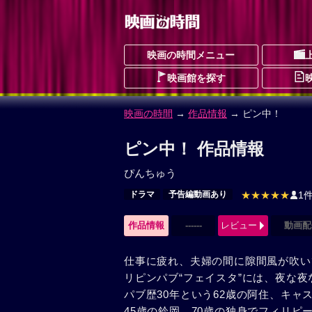
映画の時間メニュー
映画館を探す
映画の時間
→
作品情報
→ ピン中！
ピン中！ 作品情報
ぴんちゅう
ドラマ
予告編動画あり
★★★★★
1
作品情報
------
レビュー
動画配
仕事に疲れ、夫婦の間に隙間風が吹い
リピンパブ“フェイスタ”には、夜な
パブ歴30年という62歳の阿住、キャ
45歳の鈴岡、70歳の独身でフィリ