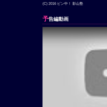
(C) 2016 ピン中！ 影山塾
予
告編動画