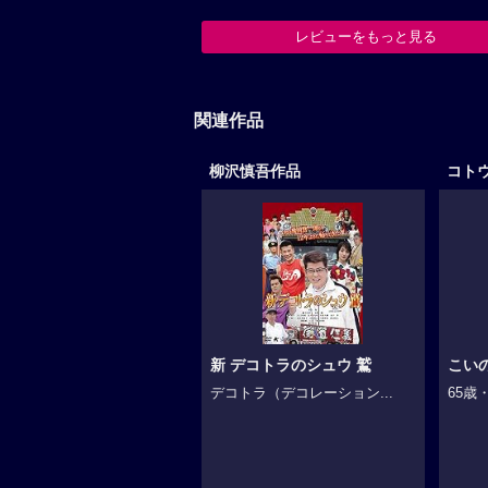
レビューをもっと見る
関連作品
柳沢慎吾作品
コト
新 デコトラのシュウ 鷲
こい
デコトラ（デコレーション...
65歳