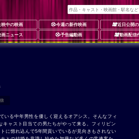
上映中の映画
今週の新作映画
近日公開
映画ニュース
予告編動画
動画配信
件
信
ている中年男性を優しく迎えるオアシス。そんなフィ
夜なキャスト目当ての男たちがやって来る。フィリピン
ストに惚れ込んで5年間貢いでいるが見向きもされない
ピーナとの結婚を意識し始めた加藤など多くの常連客た