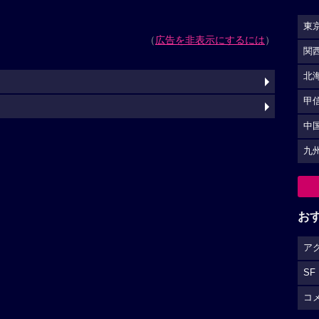
東
（
広告を非表示にするには
）
関
北
甲
中
九
お
ア
SF
コ