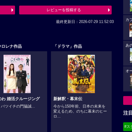
レビューを投稿する
カ
最終更新日：2026-07-29 11:52:03
あ
ウロレナ作品
「ドラマ」作品
オ
のわ 婚活クルージング
新解釈・幕末伝
・バツイチの門脇誠...
今から150年前、日本の未来を
変えるため、のちに幕末のヒー
注
ロ...
#ス