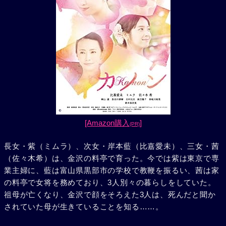
[Amazon購入
]
(PR)
長女・紫（ミムラ）、次女・岸本藍（比嘉愛未）、三女・茜
（佐々木希）は、金沢の料亭で育った。今では紫は東京で専
業主婦に、藍は富山県黒部市の学校で教鞭を振るい、茜は家
の料亭で女将を務めており、3人別々の暮らしをしていた。
祖母が亡くなり、金沢で顔をそろえた3人は、死んだと聞か
されていた母が生きていることを知る……。