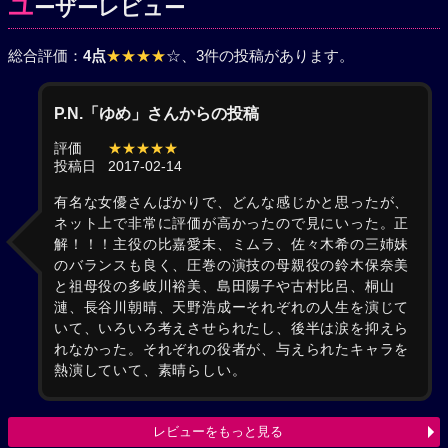
ユ
ーザーレビュー
総合評価：
4点
★★★★
☆
、3件の投稿があります。
P.N.「ゆめ」さんからの投稿
評価
★★★★★
投稿日
2017-02-14
有名な女優さんばかりで、どんな感じかと思ったが、
ネット上で非常に評価が高かったので見にいった。正
解！！！主役の比嘉愛未、ミムラ、佐々木希の三姉妹
のバランスも良く、圧巻の演技の母親役の鈴木保奈美
と祖母役の多岐川裕美、島田陽子や古村比呂、桐山
漣、長谷川朝晴、天野浩成ーそれぞれの人生を演じて
いて、いろいろ考えさせられたし、後半は涙を抑えら
れなかった。それぞれの役者が、与えられたキャラを
熱演していて、素晴らしい。
レビューをもっと見る