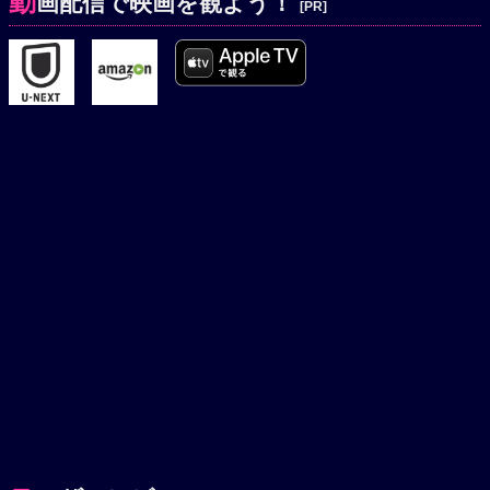
動
画配信で映画を観よう！
[PR]