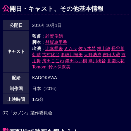
公
開日・キャスト、その他基本情報
公開日
2016年10月1日
監督
：
雑賀俊朗
脚本
：
登坂恵里香
出演
：
比嘉愛未
ミムラ
佐々木希
桐山漣
長谷川
キャスト
朝晴
古村比呂
多岐川裕美
天野浩成
吉田大蔵
渡
辺舞
濱田ここね
鎌田らい樹
篠川桃音
北園央花
Tomomi
鈴木保奈美
配給
KADOKAWA
制作国
日本（2016）
上映時間
123分
(C)「カノン」製作委員会