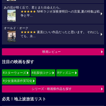
あの花が咲く丘で、君とまた出会えたら。
★★★★★
NHKラジオ深夜便明日への言葉,夏の特集は戦
争と平...
オールド・オーク
★★★★★
素直にいい作品だったと思います。 それにし
ても、永...
映画レビュー
注目の映画を探す
#スターウォーズ
#名探偵コナン
#ディズニー
#少女漫画原作実写化
シリーズ・映画祭作品を探す
必見！地上波放送リスト