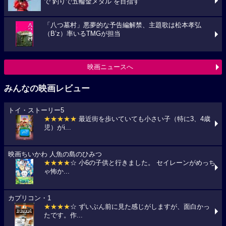
で“釣りで五輪金メダル”を目指す
「八つ墓村」悪夢的な予告編解禁、主題歌は松本孝弘
（B’z）率いるTMGが担当
映画ニュースへ
みんなの映画レビュー
トイ・ストーリー5
★★★★★
最近街を歩いていても小さい子（特に3、4歳
児）がi...
映画ちいかわ 人魚の島のひみつ
★★★★
☆ 小6の子供と行きました。 セイレーンがめっち
ゃ怖か...
カプリコン・1
★★★★
☆ ずいぶん前に見た感じがしますが、面白かっ
たです。作...