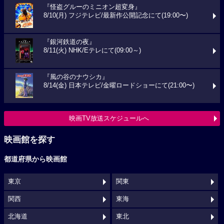
『怪盗グルーのミニオン超変身』
8/10(月) フジテレビ/最新作公開記念にて(19:00〜)
『銀河鉄道の夜』
8/11(火) NHK/Eテレにて(09:00～)
『風の谷のナウシカ』
8/14(金) 日本テレビ/金曜ロードショーにて(21:00〜)
映画TV放送スケジュールへ
映画館を探す
都道府県から映画館
東京
関東
関西
東海
北海道
東北