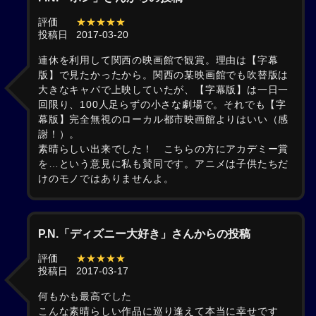
評価
★★★★★
投稿日
2017-03-20
連休を利用して関西の映画館で観賞。理由は【字幕
版】で見たかったから。関西の某映画館でも吹替版は
大きなキャパで上映していたが、【字幕版】は一日一
回限り、100人足らずの小さな劇場で。それでも【字
幕版】完全無視のローカル都市映画館よりはいい（感
謝！）。
素晴らしい出来でした！ こちらの方にアカデミー賞
を…という意見に私も賛同です。アニメは子供たちだ
けのモノではありませんよ。
P.N.「ディズニー大好き」さんからの投稿
評価
★★★★★
投稿日
2017-03-17
何もかも最高でした
こんな素晴らしい作品に巡り逢えて本当に幸せです