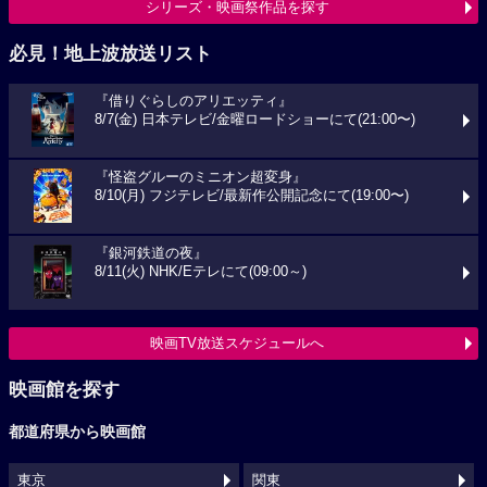
シリーズ・映画祭作品を探す
必見！地上波放送リスト
『借りぐらしのアリエッティ』
8/7(金) 日本テレビ/金曜ロードショーにて(21:00〜)
『怪盗グルーのミニオン超変身』
8/10(月) フジテレビ/最新作公開記念にて(19:00〜)
『銀河鉄道の夜』
8/11(火) NHK/Eテレにて(09:00～)
映画TV放送スケジュールへ
映画館を探す
都道府県から映画館
東京
関東