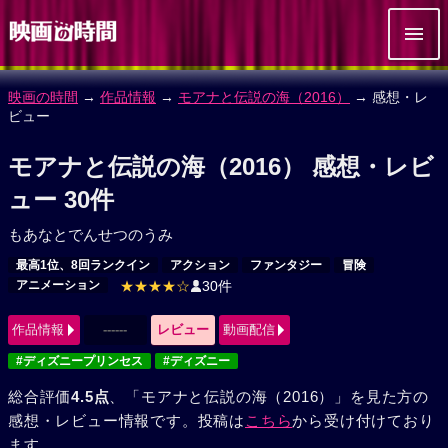
映画の時間
→
作品情報
→
モアナと伝説の海（2016）
→ 感想・レ
ビュー
モアナと伝説の海（2016） 感想・レビ
ュー 30件
もあなとでんせつのうみ
最高1位、8回ランクイン
アクション
ファンタジー
冒険
アニメーション
★★★★☆
30件
作品情報
------
レビュー
動画配信
#ディズニープリンセス
#ディズニー
総合評価
4.5点
、「モアナと伝説の海（2016）」を見た方の
感想・レビュー情報です。投稿は
こちら
から受け付けており
ます。