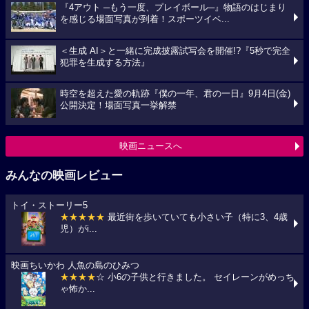
『4アウト ─もう一度、プレイボール─』物語のはじまり
を感じる場面写真が到着！スポーツイベ...
＜生成 AI＞と一緒に完成披露試写会を開催!?『5秒で完全
犯罪を生成する方法』
時空を超えた愛の軌跡『僕の一年、君の一日』9月4日(金)
公開決定！場面写真一挙解禁
映画ニュースへ
みんなの映画レビュー
トイ・ストーリー5
★★★★★
最近街を歩いていても小さい子（特に3、4歳
児）がi...
映画ちいかわ 人魚の島のひみつ
★★★★
☆ 小6の子供と行きました。 セイレーンがめっち
ゃ怖か...