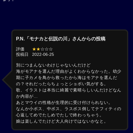
P.N.「モナカと伝説の川」さんからの投稿
評価
★★
☆☆☆
投稿日
2022-06-25
別につまんないわけじゃないんだけど
海がモアナを選んだ理由がよくわからなかった。幼少
期に子カメを鳥から救ったから海はモアナを選んだ
の？それだったらちょっとショボい気がする。
歌、イラストは本当に綺麗で素晴らしいんだけどなん
か内容が…
あとマウイの性格が生理的に受け付けられない。
なんか小ボス、中ボス、ラスボス倒してテフィティの
心返してめでたしめでたしで終わっちゃう。
娘は楽しんでたけど大人向けではないかなと。