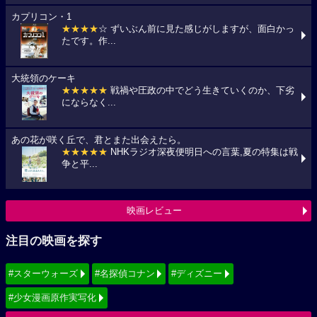
カプリコン・1
★★★★
☆ ずいぶん前に見た感じがしますが、面白かっ
たです。作...
大統領のケーキ
★★★★★
戦禍や圧政の中でどう生きていくのか、下劣
にならなく...
あの花が咲く丘で、君とまた出会えたら。
★★★★★
NHKラジオ深夜便明日への言葉,夏の特集は戦
争と平...
映画レビュー
注目の映画を探す
#スターウォーズ
#名探偵コナン
#ディズニー
#少女漫画原作実写化