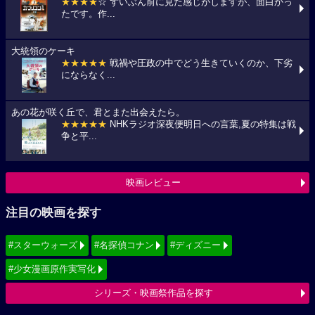
★★★★
☆ ずいぶん前に見た感じがしますが、面白かっ
たです。作...
大統領のケーキ
★★★★★
戦禍や圧政の中でどう生きていくのか、下劣
にならなく...
あの花が咲く丘で、君とまた出会えたら。
★★★★★
NHKラジオ深夜便明日への言葉,夏の特集は戦
争と平...
映画レビュー
注目の映画を探す
#スターウォーズ
#名探偵コナン
#ディズニー
#少女漫画原作実写化
シリーズ・映画祭作品を探す