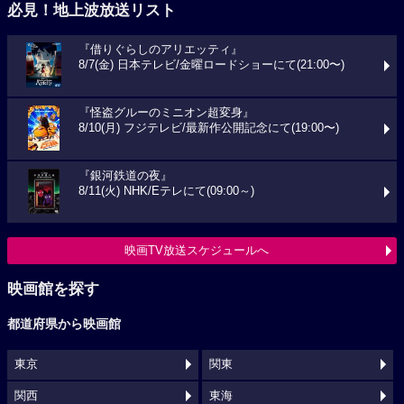
必見！地上波放送リスト
『借りぐらしのアリエッティ』
8/7(金) 日本テレビ/金曜ロードショーにて(21:00〜)
『怪盗グルーのミニオン超変身』
8/10(月) フジテレビ/最新作公開記念にて(19:00〜)
『銀河鉄道の夜』
8/11(火) NHK/Eテレにて(09:00～)
映画TV放送スケジュールへ
映画館を探す
都道府県から映画館
東京
関東
関西
東海