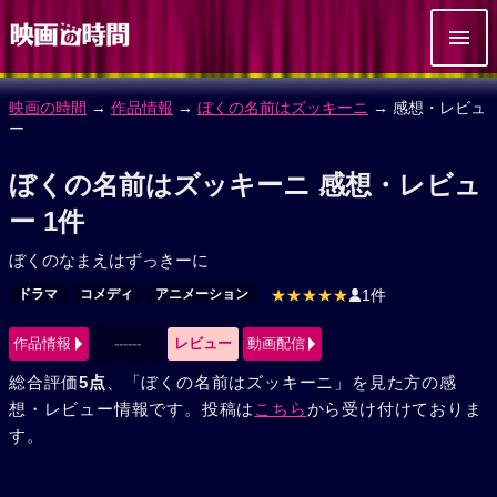
映画の時間
→
作品情報
→
ぼくの名前はズッキーニ
→ 感想・レビュ
ー
ぼくの名前はズッキーニ 感想・レビュ
ー 1件
ぼくのなまえはずっきーに
ドラマ
コメディ
アニメーション
★★★★★
1件
作品情報
------
レビュー
動画配信
総合評価
5点
、「ぼくの名前はズッキーニ」を見た方の感
想・レビュー情報です。投稿は
こちら
から受け付けておりま
す。