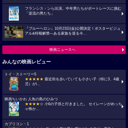
フランシス・ンら出演。中年男たちがボートレースに挑む
「逆流の男たち」
『ブルーヘロン』10月23日(金)公開決定！ポスタービジュ
アル&特報解禁―ある家族を巡る今...
映画ニュースへ
みんなの映画レビュー
トイ・ストーリー5
★★★★★
最近街を歩いていても小さい子（特に3、4歳
児）がi...
映画ちいかわ 人魚の島のひみつ
★★★★
☆ 小6の子供と行きました。 セイレーンがめっち
ゃ怖か...
カプリコン・1