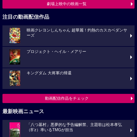
劇場上映中の映画一覧
注目の動画配信作品
映画クレヨンしんちゃん 超華麗！灼熱のカスカベダンサ
ーズ
プロジェクト・ヘイル・メアリー
キングダム 大将軍の帰還
動画配信作品をチェック
最新映画ニュース
「八つ墓村」悪夢的な予告編解禁、主題歌は松本孝弘
（B’z）率いるTMGが担当