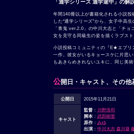
「通学シリーズ 通学途中」の解
年間140冊以上が書籍化される小説投
した“通学シリーズ”から、女子中高生
「青鬼 ver.2.0」の中川大志と
女を見守る同級生の姿を描くラブスト
小説投稿コミュニティの『E★エブリ
一作。彼女がいるキョースケに片思い
もあきらめきれないユキに、同じ美術
公
開日・キャスト、その他
公開日
2015年11月21日
監督
：
川野浩司
脚本
：
武田樹里
キャスト
原作
：
みゆ
出演
：
中川大志
森川葵