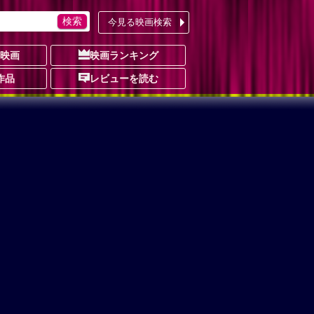
今見る映画検索
の映画
映画ランキング
作品
レビューを読む