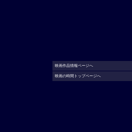
映画作品情報ページへ
映画の時間トップページへ