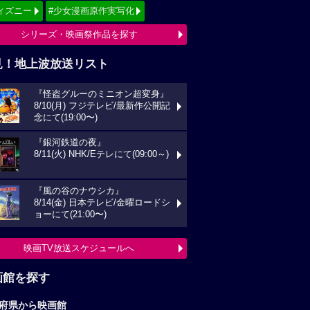
ィズニー
#少女漫画原作実写化
シリーズ・映画祭作品を探す
見！地上波放送リスト
『怪盗グルーのミニオン超変身』
8/10(月) フジテレビ/最新作公開記
念にて(19:00〜)
『銀河鉄道の夜』
8/11(火) NHK/Eテレにて(09:00～)
『風の谷のナウシカ』
8/14(金) 日本テレビ/金曜ロードシ
ョーにて(21:00〜)
映画TV放送スケジュールへ
画館を探す
府県から映画館