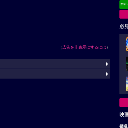
#デ
必
（
広告を非表示にするには
）
映
都道