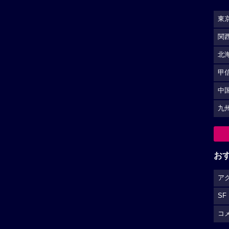
東
関
北
甲
中
九
お
ア
SF
コ