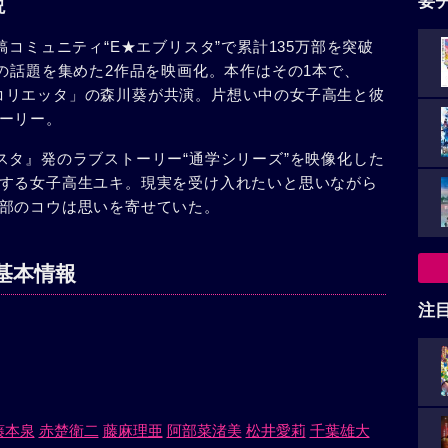
要
説
稿コミュニティ“E★エブリスタ”で累計135万部を突破
の話題を集めた2作品を映画化。本作はその1本で、
「チョコリエッタ」の森川葵が共演。片想い中の女子高生と彼
ーリー。
スタ』発のラブストーリー“通学シリーズ”を映像化した
する女子高生ユキ。現実を受け入れたいと思いながら
部のコウは思いを寄せていた。
基本情報
注
藤本泉
赤楚衛二
藤麻理亜
阿部菜渚美
松井愛莉
千葉雄大