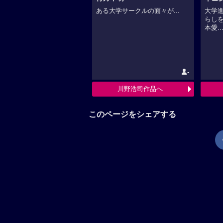
ある大学サークルの面々が...
大学
らし
本愛..
-
川野浩司作品へ
このページをシェアする