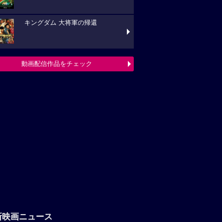
キングダム 大将軍の帰還
動画配信作品をチェック
新映画ニュース