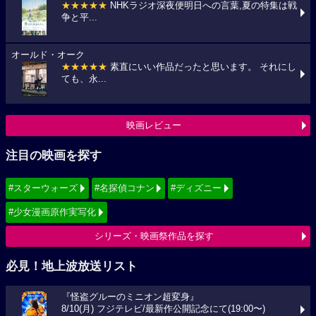
★★★★★
NHKラジオ深夜便明日への言葉,夏の特集は戦
争と平...
オールド・オーク
★★★★★
素直にいい作品だったと思います。 それにし
ても、永...
映画レビュー
注目の映画を探す
#スターウォーズ
#名探偵コナン
#ディズニー
#少女漫画原作実写化
シリーズ・映画祭作品を探す
必見！地上波放送リスト
『怪盗グルーのミニオン超変身』
8/10(月) フジテレビ/最新作公開記念にて(19:00〜)