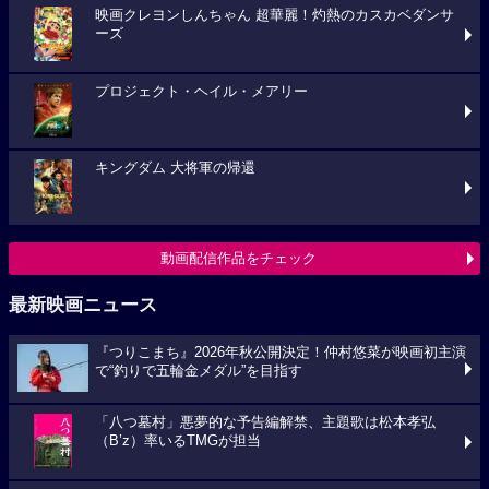
映画クレヨンしんちゃん 超華麗！灼熱のカスカベダンサ
ーズ
プロジェクト・ヘイル・メアリー
キングダム 大将軍の帰還
動画配信作品をチェック
最新映画ニュース
『つりこまち』2026年秋公開決定！仲村悠菜が映画初主演
で“釣りで五輪金メダル”を目指す
「八つ墓村」悪夢的な予告編解禁、主題歌は松本孝弘
（B’z）率いるTMGが担当