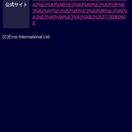
公式サイト
A3%E3%83%AB%E3%83%A0%E3%83%95%E
3%82%A7%E3%82%B9%E3%83%86%E3%82%
A3%E3%83%90%E3%83%AB/25052773836040
8
(C)Eros International Ltd.