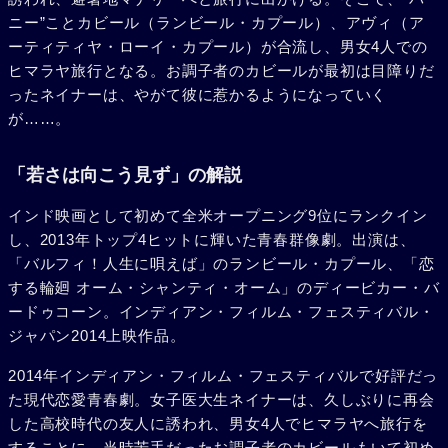
ニー”ことカビール（ランビール・カプール）、アヴィ（ア
ーティティヤ・ローイ・カプール）が合流し、男女4人での
ヒマラヤ旅行となる。お調子者のカビールが最初は目障りだ
ったネイナーは、やがて彼に惹かるようになっていく
が……。
「若さは向こう見ず」の解説
インド映画として初めて全米オープニング9位にランクイン
し、2013年トップ4ヒットに輝いた青春群像劇。出演は、
「バルフィ！人生に唄えば」のランビール・カプール、「恋
する輪廻 オーム・シャンティ・オーム」のディービカー・バ
ードゥコーン。インディアン・フィルム・フェスティバル・
ジャパン2014上映作品。
2014年インディアン・フィルム・フェスティバルで好評だっ
た現代恋愛青春劇。女子医大生ネイナーは、久しぶりに再会
した高校時代の友人に誘われ、男女4人でヒマラヤへ旅行を
することに。当時苦手だったお調子者のカビールもいて初め