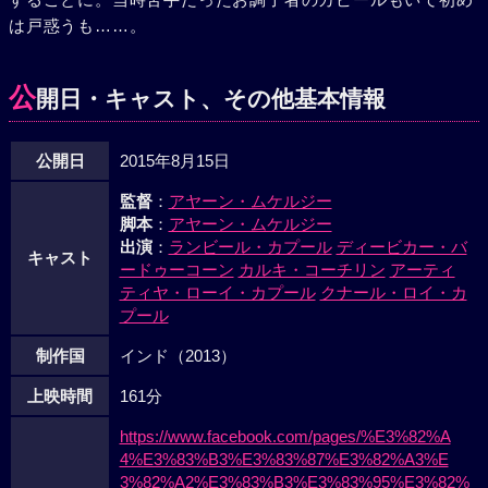
は戸惑うも……。
公
開日・キャスト、その他基本情報
公開日
2015年8月15日
監督
：
アヤーン・ムケルジー
脚本
：
アヤーン・ムケルジー
出演
：
ランビール・カプール
ディービカー・バ
キャスト
ードゥーコーン
カルキ・コーチリン
アーティ
ティヤ・ローイ・カプール
クナール・ロイ・カ
プール
制作国
インド（2013）
上映時間
161分
https://www.facebook.com/pages/%E3%82%A
4%E3%83%B3%E3%83%87%E3%82%A3%E
3%82%A2%E3%83%B3%E3%83%95%E3%82%