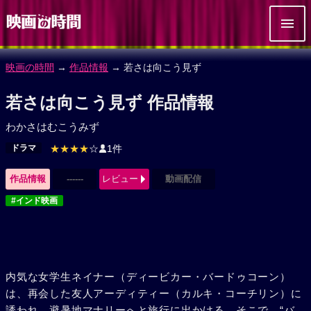
映画の時間
→
作品情報
→ 若さは向こう見ず
若さは向こう見ず 作品情報
わかさはむこうみず
ドラマ
★★★★
☆
1件
作品情報
------
レビュー
動画配信
#インド映画
内気な女学生ネイナー（ディービカー・バードゥコーン）
は、再会した友人アーディティー（カルキ・コーチリン）に
誘われ、避暑地マナリーへと旅行に出かける。そこで、“バ