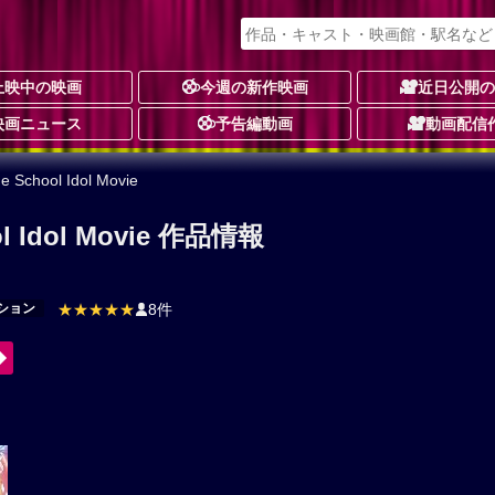
上映中の映画
今週の新作映画
近日公開
映画ニュース
予告編動画
動画配信
hool Idol Movie
 Idol Movie 作品情報
ション
★★★★★
8件