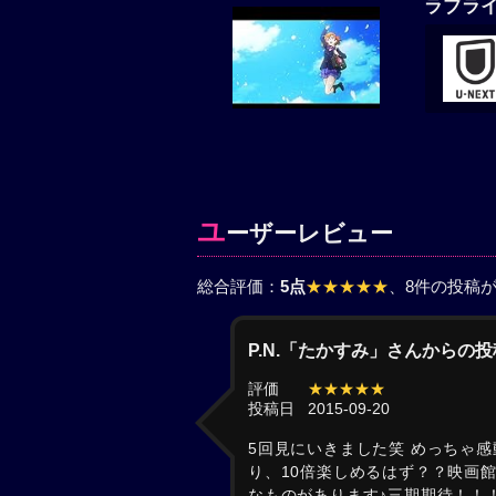
ラブラ
ユ
ーザーレビュー
総合評価：
5点
★★★★★
、8件の投稿
P.N.「たかすみ」さんからの投
評価
★★★★★
投稿日
2015-09-20
5回見にいきました笑 めっちゃ
り、10倍楽しめるはず？？映画
なものがあります♪三期期待！！