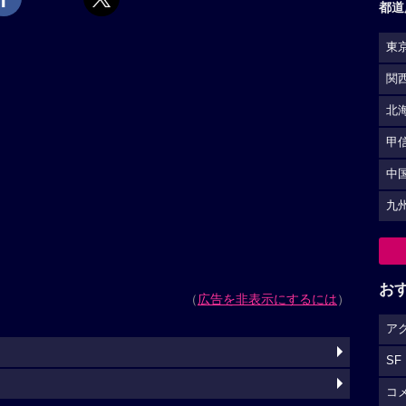
都道
東
関
北
甲
中
九
お
（
広告を非表示にするには
）
ア
SF
コ