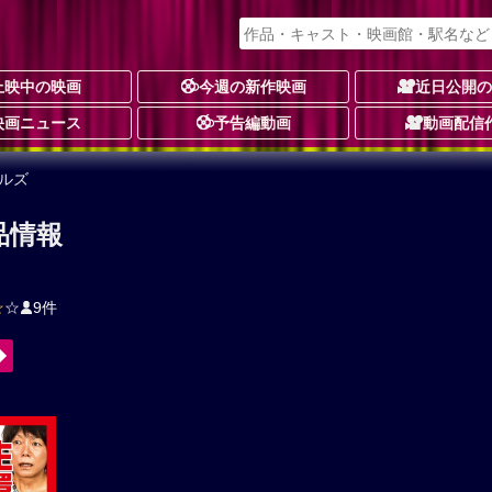
上映中の映画
今週の新作映画
近日公開
映画ニュース
予告編動画
動画配信
ルズ
品情報
☆
☆
9件