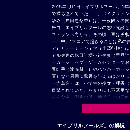
2015年4月1日エイプリルフール。
で満ち溢れていた……。〈イタリアン
ゆみ（戸田恵梨香）は、一夜限りの関
告白。エイプリルフールの悪い冗談と
ストランへ向かう。その頃、亘は美貌
ート中。“フロアで起きることは私の
ア）とオーナーシェフ（小澤征悦）は
ヤル夫妻の休日〉櫻小路夫妻（里見浩
ーガーショップ、ゲームセンターでお
運転手（滝藤賢一）やハンバーガーシ
夏）など周囲に驚異を与えるばかり…
（寺島進）は、小学生の少女・理香（
目撃されていた。あまりにも不器用な
そんな中、理香の母・絵里子（山口紗
婆の真実〉過去にトラウマを抱えた刑
将生）から除霊師の老婆（りりィ）が
中、友人から人質事件が起きたと通報
ので小野は全く取り合わない……。〈
「エイプリルフールズ」の解説