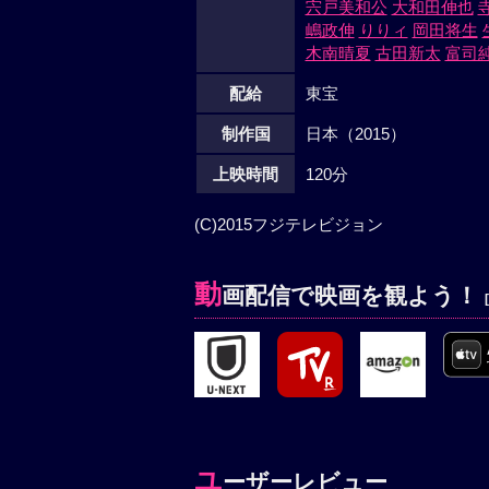
宍戸美和公
大和田伸也
嶋政伸
りりィ
岡田将生
木南晴夏
古田新太
富司
配給
東宝
制作国
日本（2015）
上映時間
120分
(C)2015フジテレビジョン
動
画配信で映画を観よう！
ユ
ーザーレビュー