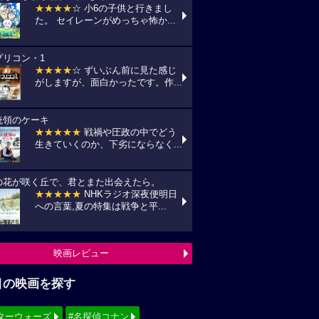
★★★★
☆ 小6の子供と行きまし
た。 セイレーンがめっちゃ怖か...
プリコン・1
★★★★
☆ ずいぶん前に見た感じ
がしますが、面白かったです。作...
統領のケーキ
★★★★★
戦禍や圧政の中でどう
生きていくのか、下劣にならなく...
の花が咲く丘で、君とまた出会えたら。
★★★★★
NHKラジオ深夜便明日
への言葉,夏の特集は戦争と平...
映画レビュー
目の映画を探す
ターウォーズ
#名探偵コナン