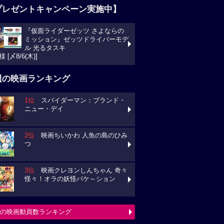
プレゼントキャンペーン実施中】
『仮面ライダーゼッツ さよならの
ミッション』ゼッツドライバーモデ
ル 光るタスキ
様 [〆8/6(木)]
週の映画ランキング
1位
スパイダーマン：ブランド・
ニュー・デイ
2位
映画ちいかわ 人魚の島のひみ
つ
3位
映画クレヨンしんちゃん 奇々
怪々！オラの妖怪バケ～ション
の映画動員数ランキング