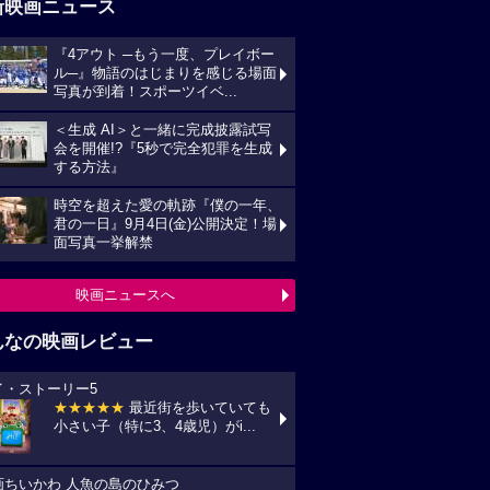
新映画ニュース
『4アウト ─もう一度、プレイボー
ル─』物語のはじまりを感じる場面
写真が到着！スポーツイベ...
＜生成 AI＞と一緒に完成披露試写
会を開催!?『5秒で完全犯罪を生成
する方法』
時空を超えた愛の軌跡『僕の一年、
君の一日』9月4日(金)公開決定！場
面写真一挙解禁
映画ニュースへ
んなの映画レビュー
イ・ストーリー5
★★★★★
最近街を歩いていても
小さい子（特に3、4歳児）がi...
画ちいかわ 人魚の島のひみつ