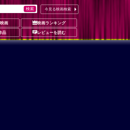
今見る映画検索
の映画
映画ランキング
作品
レビューを読む