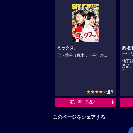
ミックス。
劇場
ーヘ
母・華子（真木よう子）の...
地下
月後
作...
★★★★☆
9
石川淳一作品へ
このページをシェアする