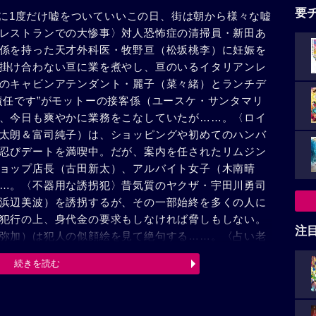
要
1年に1度だけ嘘をついていいこの日、街は朝から様々な嘘
レストランでの大惨事〉対人恐怖症の清掃員・新田あ
係を持った天才外科医・牧野亘（松坂桃李）に妊娠を
掛け合わない亘に業を煮やし、亘のいるイタリアンレ
のキャビンアテンダント・麗子（菜々緒）とランチデ
責任です”がモットーの接客係（ユースケ・サンタマリ
、今日も爽やかに業務をこなしていたが……。〈ロイ
太朗＆富司純子）は、ショッピングや初めてのハンバ
忍びデートを満喫中。だが、案内を任されたリムジン
ョップ店長（古田新太）、アルバイト女子（木南晴
…。〈不器用な誘拐犯〉昔気質のヤクザ・宇田川勇司
浜辺美波）を誘拐するが、その一部始終を多くの人に
犯行の上、身代金の要求もしなければ脅しもしない。
注
弥加）は犯人の似顔絵を見て絶句する……。〈占い老
事・小野（高嶋政伸）は、不運続きの救急隊員（岡田
続きを読む
大金を巻き上げている事を掴み、連行する。取り調べ
があるが、毎年エイプリルフールに嘘をつかれている
42年ぶり涙の生還〉11歳の時、父親と漁に出て遭難、