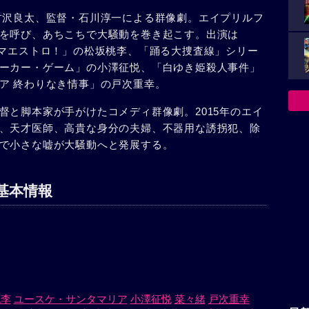
がムジャンガ島で発見され、42年ぶりに帰国する。や
古沢良太、監督・石川淳一による群像劇。エイプリルフ
った幼馴染（千葉雅子）と涙の再会を果たすが……。
を呼び、あちこちで大騒動を巻き起こす。出演は
する宇宙好きの中学生（浦上晟周）は、いじめが原因
「マエストロ！」の松坂桃李、「踊る大捜査線」シリー
気なく見たホームページで自分が宇宙人だと確信した
ーカー・ゲーム」の小澤征悦、「白ゆき姫殺人事件」
す……。〈ある大学生の行末〉松田（窪田正孝）と梅
ア 終わりなき情事」の戸次重幸。
人同士。特に何をするわけでもなく、いつも二人でつ
っと抱えていた思いを松田に告白。友人だった二人の
督と脚本家が手がけたコメディ群像劇。2015年のエイ
だったが、それを超える真実が松田から告げら
、天才医師、高貴な身分の夫婦、不器用な誘拐犯、除
日の終わり、全ての嘘が絡み合い、最高の奇跡を起こ
で小さな嘘が大騒動へと発展する。
基本情報
桃李
ユースケ・サンタマリア
小澤征悦
菜々緒
戸次重幸