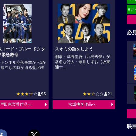
#デ
必
版コード・ブルー ドクタ
スオミの話をしよう
リ緊急救命
刑事・草野圭吾（西島秀俊）が
著名な詩人・寒川しずお（坂東
鉄トンネル崩落事故から3か
彌十...
。旅立ちの時が迫る藍沢耕
★★★☆
☆
95
★★☆
☆☆
21
戸田恵梨香作品へ
松坂桃李作品へ
映