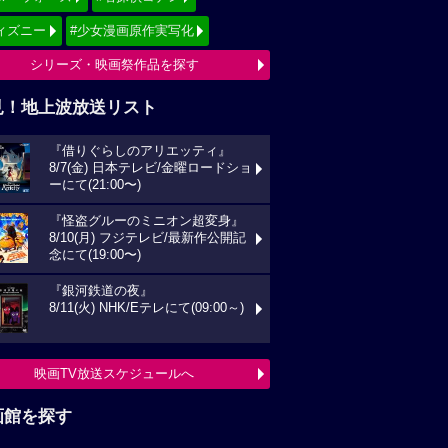
ィズニー
#少女漫画原作実写化
シリーズ・映画祭作品を探す
見！地上波放送リスト
『借りぐらしのアリエッティ』
8/7(金) 日本テレビ/金曜ロードショ
ーにて(21:00〜)
『怪盗グルーのミニオン超変身』
8/10(月) フジテレビ/最新作公開記
念にて(19:00〜)
『銀河鉄道の夜』
8/11(火) NHK/Eテレにて(09:00～)
映画TV放送スケジュールへ
画館を探す