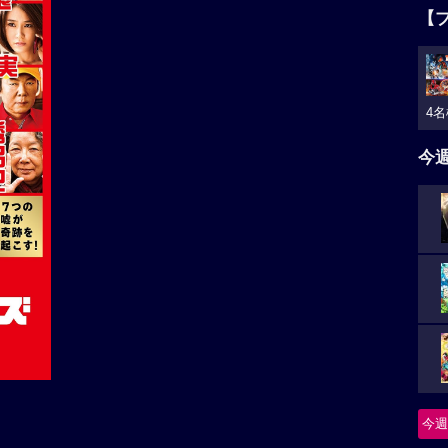
【
4名
今
今週