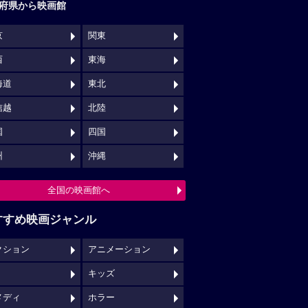
府県から映画館
京
関東
西
東海
海道
東北
信越
北陸
国
四国
州
沖縄
全国の映画館へ
すすめ映画ジャンル
クション
アニメーション
キッズ
メディ
ホラー