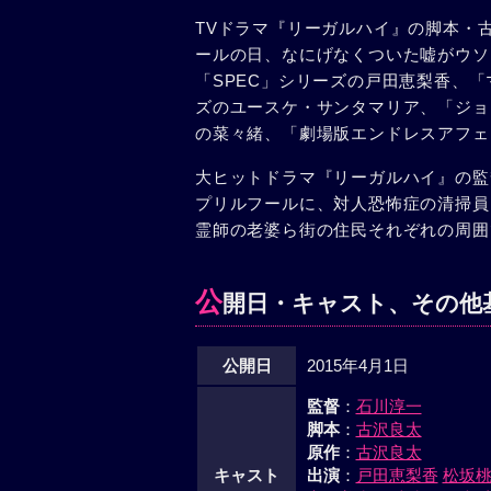
行方不明になっていた男（生瀬勝久）
TVドラマ『リーガルハイ』の脚本・
がて神社への参拝を1日も欠かさなか
ールの日、なにげなくついた嘘がウソ
〈僕は宇宙人〉ブラスバンド部に所属
「SPEC」シリーズの戸田恵梨香、
で不登校になってしまう。ある日、何
ズのユースケ・サンタマリア、「ジョ
彼は、宇宙船との交信に全精力を費や
の菜々緒、「劇場版エンドレスアフェ
田（矢野聖人）は、同じ大学へ通う友
るんでいた。そんなある日、梅田はず
大ヒットドラマ『リーガルハイ』の監
関係を壊してしまう可能性もある事実
プリルフールに、対人恐怖症の清掃員
れ……。そしてエイプリルフールの1
霊師の老婆ら街の住民それぞれの周囲
す……。
公
開日・キャスト、その他
公開日
2015年4月1日
監督
：
石川淳一
脚本
：
古沢良太
原作
：
古沢良太
キャスト
出演
：
戸田恵梨香
松坂