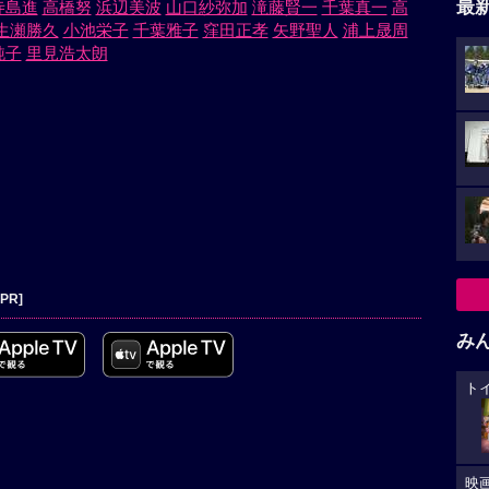
最
寺島進
高橋努
浜辺美波
山口紗弥加
滝藤賢一
千葉真一
高
生瀬勝久
小池栄子
千葉雅子
窪田正孝
矢野聖人
浦上晟周
純子
里見浩太朗
[PR]
み
ト
映