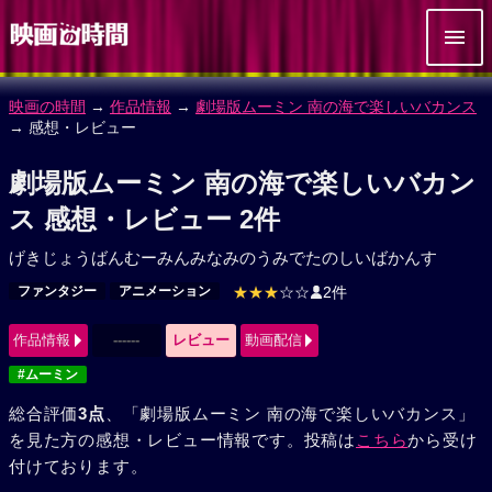
映画の時間
→
作品情報
→
劇場版ムーミン 南の海で楽しいバカンス
→ 感想・レビュー
劇場版ムーミン 南の海で楽しいバカン
ス 感想・レビュー 2件
げきじょうばんむーみんみなみのうみでたのしいばかんす
ファンタジー
アニメーション
★★★
☆☆
2件
作品情報
------
レビュー
動画配信
#ムーミン
総合評価
3点
、「劇場版ムーミン 南の海で楽しいバカンス」
を見た方の感想・レビュー情報です。投稿は
こちら
から受け
付けております。