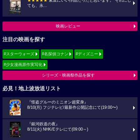
★★★★★
素直にいい作品だったと思います。 それにし
ても、永...
映画レビュー
注目の映画を探す
#スターウォーズ
#名探偵コナン
#ディズニー
#少女漫画原作実写化
シリーズ・映画祭作品を探す
必見！地上波放送リスト
『怪盗グルーのミニオン超変身』
8/10(月) フジテレビ/最新作公開記念にて(19:00〜)
『銀河鉄道の夜』
8/11(火) NHK/Eテレにて(09:00～)