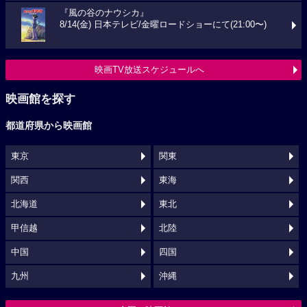
『風の谷のナウシカ』
8/14(金) 日本テレビ/金曜ロードショーにて(21:00〜)
映画TV放送スケジュールへ
映画館を探す
都道府県から映画館
東京
関東
関西
東海
北海道
東北
甲信越
北陸
中国
四国
九州
沖縄