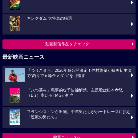
キングダム 大将軍の帰還
動画配信作品をチェック
最新映画ニュース
『つりこまち』2026年秋公開決定！仲村悠菜が映画初主演
で“釣りで五輪金メダル”を目指す
「八つ墓村」悪夢的な予告編解禁、主題歌は松本孝弘
（B’z）率いるTMGが担当
フランシス・ンら出演。中年男たちがボートレースに挑む
「逆流の男たち」
映画ニュースへ